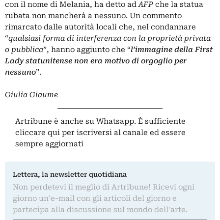
con il nome di Melania, ha detto ad
AFP
che la statua
rubata non mancherà a nessuno. Un commento
rimarcato dalle autorità locali che, nel condannare
“
qualsiasi forma di interferenza con la proprietà privata
o pubblica
”, hanno aggiunto che “
l’immagine della First
Lady statunitense non era motivo di orgoglio per
nessuno
”.
Giulia Giaume
Artribune è anche su Whatsapp. È sufficiente
cliccare qui
per iscriversi al canale ed essere
sempre aggiornati
Lettera, la newsletter quotidiana
Non perdetevi il meglio di Artribune! Ricevi ogni
giorno un'e-mail con gli articoli del giorno e
partecipa alla discussione sul mondo dell'arte.