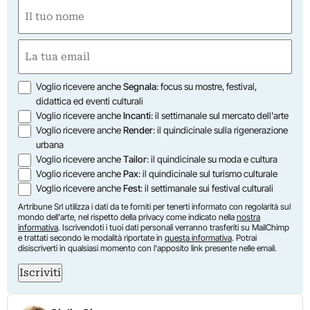
Nome
(Required)
First
Email
(Required)
Opzioni
Voglio ricevere anche
Segnala
: focus su mostre, festival,
didattica ed eventi culturali
Voglio ricevere anche
Incanti
: il settimanale sul mercato dell'arte
Voglio ricevere anche
Render
: il quindicinale sulla rigenerazione
urbana
Voglio ricevere anche
Tailor
: il quindicinale su moda e cultura
Voglio ricevere anche
Pax
: il quindicinale sul turismo culturale
Voglio ricevere anche
Fest
: il settimanale sui festival culturali
Artribune Srl utilizza i dati da te forniti per tenerti informato con regolarità sul
mondo dell'arte, nel rispetto della privacy come indicato nella
nostra
informativa
. Iscrivendoti i tuoi dati personali verranno trasferiti su MailChimp
e trattati secondo le modalità riportate in
questa informativa
. Potrai
disiscriverti in qualsiasi momento con l'apposito link presente nelle email.
Iscriviti