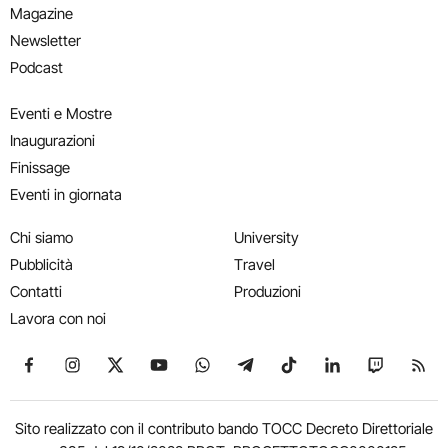
Magazine
Newsletter
Podcast
Eventi e Mostre
Inaugurazioni
Finissage
Eventi in giornata
Chi siamo
University
Pubblicità
Travel
Contatti
Produzioni
Lavora con noi
Seguici su Facebook
Seguici su Instagram
Seguici su X
Seguici su YouTube
Seguici su WhatsApp
Seguici su Telegram
Seguici su TikTok
Seguici su Link
Seguici su
Segui
Sito realizzato con il contributo bando TOCC Decreto Direttoriale