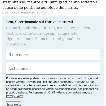
statunitense, mentre altri immigrati hanno sofferto a
causa delle politiche xenofobe del marito.
L'ARTICOLO CONTINUA PIÙ SOTTO
Fest, il settimanale sui festival culturali
Scenari, politiche culturali, arti visive, musica,
teatro, architettura, design, artigianato,
rigenerazione urbana e i trend globali da
monitorare.
Nome
(Required)
First
Email
(Required)
Puoi rivedere le tue preferenze in qualsiasi momento: sul fondo di ogni mail
che ti invieremo, troverai il link per annullare l’iscrizione. Artribune Srl non
cederà i tuoi dati a terze parti e utilizzerà i tuoi dati secondo le tue indicazioni.
Se scegli di annullare l’iscrizione, Artribune cancellerà i tuoi dati personali dal
proprio database. Per saperne di più, ti invitiamo a consultare la nostra
Privacy Policy
.
Iscriviti