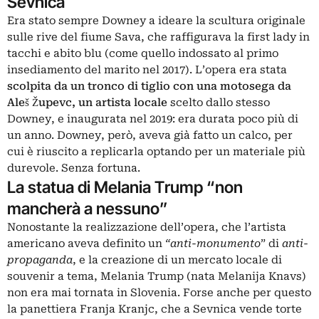
Sevnica
Era stato sempre Downey a ideare la scultura originale
sulle rive del fiume Sava, che raffigurava la first lady in
tacchi e abito blu (come quello indossato al primo
insediamento del marito nel 2017). L’opera era stata
scolpita da un tronco di tiglio con una motosega da
Aleš Župevc, un artista locale
scelto dallo stesso
Downey, e inaugurata nel 2019: era durata poco più di
un anno. Downey, però, aveva già fatto un calco, per
cui è riuscito a replicarla optando per un materiale più
durevole. Senza fortuna.
La statua di Melania Trump “non
mancherà a nessuno”
Nonostante la realizzazione dell’opera, che l’artista
americano aveva definito un
“anti-monumento
” di
anti-
propaganda
, e la creazione di un mercato locale di
souvenir a tema, Melania Trump (nata Melanija Knavs)
non era mai tornata in Slovenia. Forse anche per questo
la panettiera Franja Kranjc, che a Sevnica vende torte