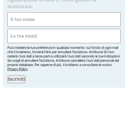
monitorare.
Nome
(Required)
First
Email
(Required)
Puoi rivedere le tue preferenze in qualsiasi momento: sul fondo di ogni mail
che ti invieremo, troverai il link per annullare l’iscrizione. Artribune Srl non
cederà i tuoi dati a terze parti e utilizzerà i tuoi dati secondo le tue indicazioni.
Se scegli di annullare l’iscrizione, Artribune cancellerà i tuoi dati personali dal
proprio database. Per saperne di più, ti invitiamo a consultare la nostra
Privacy Policy
.
Iscriviti