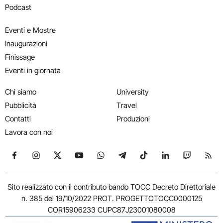
Podcast
Eventi e Mostre
Inaugurazioni
Finissage
Eventi in giornata
Chi siamo
University
Pubblicità
Travel
Contatti
Produzioni
Lavora con noi
Seguici su Facebook
Seguici su Instagram
Seguici su X
Seguici su YouTube
Seguici su WhatsApp
Seguici su Telegram
Seguici su TikTok
Seguici su Link
Seguici su
Segui
Sito realizzato con il contributo bando TOCC Decreto Direttoriale
n. 385 del 19/10/2022 PROT. PROGETTOTOCC0000125
COR15906233 CUPC87J23001080008