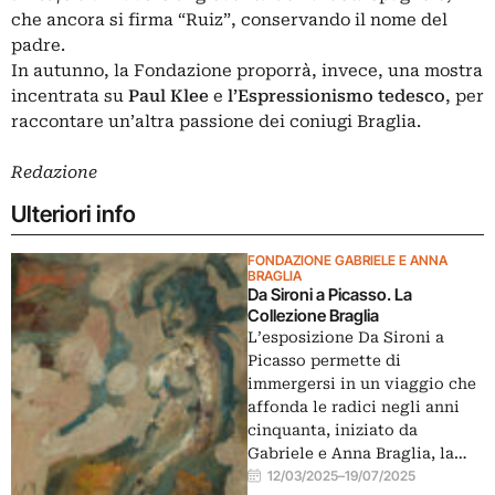
che ancora si firma “Ruiz”, conservando il nome del
padre.
In autunno, la Fondazione proporrà, invece, una mostra
incentrata su
Paul Klee
e
l’Espressionismo tedesco
, per
raccontare un’altra passione dei coniugi Braglia.
Redazione
Ulteriori info
FONDAZIONE GABRIELE E ANNA
BRAGLIA
Da Sironi a Picasso. La
Collezione Braglia
L’esposizione Da Sironi a
Picasso permette di
immergersi in un viaggio che
affonda le radici negli anni
cinquanta, iniziato da
Gabriele e Anna Braglia, la…
12/03/2025
–
19/07/2025