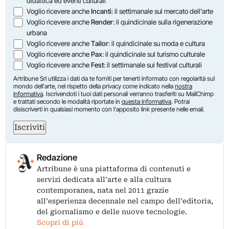
didattica ed eventi culturali
Voglio ricevere anche
Incanti
: il settimanale sul mercato dell'arte
Voglio ricevere anche
Render
: il quindicinale sulla rigenerazione
urbana
Voglio ricevere anche
Tailor
: il quindicinale su moda e cultura
Voglio ricevere anche
Pax
: il quindicinale sul turismo culturale
Voglio ricevere anche
Fest
: il settimanale sui festival culturali
Artribune Srl utilizza i dati da te forniti per tenerti informato con regolarità sul
mondo dell'arte, nel rispetto della privacy come indicato nella
nostra
informativa
. Iscrivendoti i tuoi dati personali verranno trasferiti su MailChimp
e trattati secondo le modalità riportate in
questa informativa
. Potrai
disiscriverti in qualsiasi momento con l'apposito link presente nelle email.
Iscriviti
Redazione
Artribune è una piattaforma di contenuti e
servizi dedicata all’arte e alla cultura
contemporanea, nata nel 2011 grazie
all’esperienza decennale nel campo dell’editoria,
del giornalismo e delle nuove tecnologie.
Scopri di più