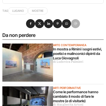
TAG
LUGANO
MOSTRE
Condividi su Facebook
Condividi su X
Condividi su LinkedIn
Condividi su Pinterest
Condividi su WhatsApp
Condividi su Email
Da non perdere
ARTE CONTEMPORANEA
In mostra a Rimini i sogni estivi,
poetici e malinconici dipinti da
Luca Giovagnoli
di Ludovica Palmieri
ARTI PERFORMATIVE
Come le performance hanno
cambiato il modo di fare le
mostre (e di visitarle)
di Margherita Artoni