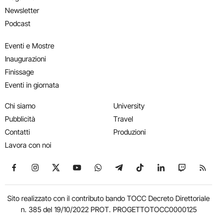
Newsletter
Podcast
Eventi e Mostre
Inaugurazioni
Finissage
Eventi in giornata
Chi siamo
University
Pubblicità
Travel
Contatti
Produzioni
Lavora con noi
Seguici su Facebook
Seguici su Instagram
Seguici su X
Seguici su YouTube
Seguici su WhatsApp
Seguici su Telegram
Seguici su TikTok
Seguici su Link
Seguici su
Segui
Sito realizzato con il contributo bando TOCC Decreto Direttoriale
n. 385 del 19/10/2022 PROT. PROGETTOTOCC0000125