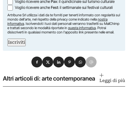
Voglio ricevere anche
Pax
: il quindicinale sul turismo culturale
Voglio ricevere anche
Fest
: il settimanale sui festival culturali
Artribune Srl utilizza i dati da te forniti per tenerti informato con regolarità sul
mondo dell'arte, nel rispetto della privacy come indicato nella
nostra
informativa
. Iscrivendoti i tuoi dati personali verranno trasferiti su MailChimp
e trattati secondo le modalità riportate in
questa informativa
. Potrai
disiscriverti in qualsiasi momento con l'apposito link presente nelle email.
Iscriviti
Condividi su Facebook
Condividi su X
Condividi su LinkedIn
Condividi su Pinterest
Condividi su WhatsApp
Condividi su Email
Altri articoli di: arte contemporanea
Leggi di più