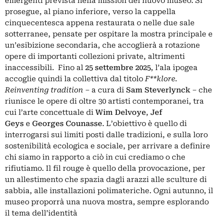
emergenti prevista nella mission del nuovo museo. Si
prosegue, al piano inferiore, verso la cappella
cinquecentesca appena restaurata o nelle due sale
sotterranee, pensate per ospitare la mostra principale e
un’esibizione secondaria, che accoglierà a rotazione
opere di importanti collezioni private, altrimenti
inaccessibili. Fino al
25 settembre 2025
, l’ala ipogea
accoglie quindi la collettiva dal titolo
F**klore.
Reinventing tradition
– a cura di
Sam Steverlynck
–
che
riunisce le opere di oltre 30 artisti contemporanei, tra
cui l’arte concettuale di
Wim Delvoye
,
Jef
Geys
e
Georges Counasse
. L’obiettivo è quello di
interrogarsi sui limiti posti dalle tradizioni, e sulla loro
sostenibilità ecologica e sociale, per arrivare a definire
chi siamo in rapporto a ciò in cui crediamo o che
rifiutiamo. Il fil rouge è quello della provocazione, per
un allestimento che spazia dagli arazzi alle sculture di
sabbia, alle installazioni polimateriche. Ogni autunno, il
museo proporrà una nuova mostra, sempre esplorando
il tema dell’identità