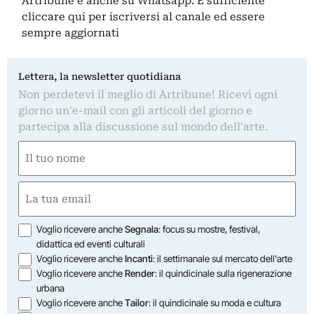
Artribune è anche su Whatsapp. È sufficiente
cliccare qui
per iscriversi al canale ed essere
sempre aggiornati
Lettera, la newsletter quotidiana
Non perdetevi il meglio di Artribune! Ricevi ogni
giorno un'e-mail con gli articoli del giorno e
partecipa alla discussione sul mondo dell'arte.
Nome
(Obbligatorio)
Nome
Email
(Obbligatorio)
Opzioni
Voglio ricevere anche
Segnala
: focus su mostre, festival,
didattica ed eventi culturali
Voglio ricevere anche
Incanti
: il settimanale sul mercato dell'arte
Voglio ricevere anche
Render
: il quindicinale sulla rigenerazione
urbana
Voglio ricevere anche
Tailor
: il quindicinale su moda e cultura