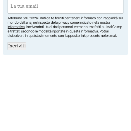
Nome
Email
(Obbligatorio)
Artribune Srl utilizza i dati da te forniti per tenerti informato con regolarità sul
mondo dell'arte, nel rispetto della privacy come indicato nella
nostra
informativa
. Iscrivendoti i tuoi dati personali verranno trasferiti su MailChimp
e trattati secondo le modalità riportate in
questa informativa
. Potrai
disiscriverti in qualsiasi momento con l'apposito link presente nelle email.
Iscriviti