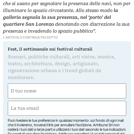
che si usano per segnalare la presenza delle navi, non per
illuminare lo spazio circostante. Allo stesso modo
la
galleria segnala la sua presenza, nel ‘porto’ del
quartiere San Lorenzo
denotando con discrezione la sua
presenza e invadendo lo spazio pubblico”.
L'ARTICOLO CONTINUA PIÙ SOTTO
Fest, il settimanale sui festival culturali
Scenari, politiche culturali, arti visive, musica,
teatro, architettura, design, artigianato,
rigenerazione urbana e i trend globali da
monitorare.
Nome
(Obbligatorio)
Nome
Email
(Obbligatorio)
Puoi rivedere le tue preferenze in qualsiasi momento: sul fondo di ogni mail
che ti invieremo, troverai il link per annullare l’iscrizione. Artribune Srl non
cederà i tuoi dati a terze parti e utilizzerà i tuoi dati secondo le tue indicazioni.
Se scegli di annullare l’iscrizione, Artribune cancellerà i tuoi dati personali dal