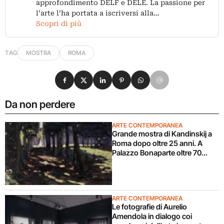
approfondimento DELF e DELE. La passione per
l’arte l’ha portata a iscriversi alla…
Scopri di più
TAG
MOSTRA
ROMA
Condividi su Facebook
Condividi su X
Condividi su LinkedIn
Condividi su Pinterest
Condividi su WhatsApp
Condividi su Email
Da non perdere
ARTE CONTEMPORANEA
Grande mostra di Kandinskij a
Roma dopo oltre 25 anni. A
Palazzo Bonaparte oltre 70
opere dal Pompidou
ARTE CONTEMPORANEA
Le fotografie di Aurelio
Amendola in dialogo coi