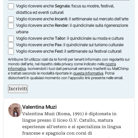
Opzioni
Voglio ricevere anche
Segnala
: focus su mostre, festival,
didattica ed eventi culturali
Voglio ricevere anche
Incanti
: il settimanale sul mercato dell'arte
Voglio ricevere anche
Render
: il quindicinale sulla rigenerazione
urbana
Voglio ricevere anche
Tailor
: il quindicinale su moda e cultura
Voglio ricevere anche
Pax
: il quindicinale sul turismo culturale
Voglio ricevere anche
Fest
: il settimanale sui festival culturali
Artribune Srl utilizza i dati da te forniti per tenerti informato con regolarità sul
mondo dell'arte, nel rispetto della privacy come indicato nella
nostra
informativa
. Iscrivendoti i tuoi dati personali verranno trasferiti su MailChimp
e trattati secondo le modalità riportate in
questa informativa
. Potrai
disiscriverti in qualsiasi momento con l'apposito link presente nelle email.
Iscriviti
Valentina Muzi
Valentina Muzi (Roma, 1991) è diplomata in
lingue presso il liceo G.V. Catullo, matura
esperienze all’estero e si specializza in lingua
francese e spagnola con corsi di