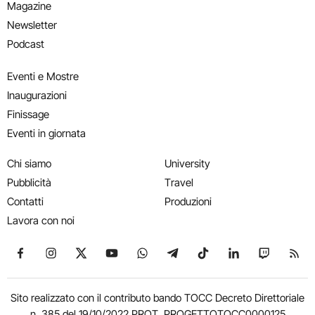
Magazine
Newsletter
Podcast
Eventi e Mostre
Inaugurazioni
Finissage
Eventi in giornata
Chi siamo
University
Pubblicità
Travel
Contatti
Produzioni
Lavora con noi
Seguici su Facebook
Seguici su Instagram
Seguici su X
Seguici su YouTube
Seguici su WhatsApp
Seguici su Telegram
Seguici su TikTok
Seguici su Link
Seguici su
Segui
Sito realizzato con il contributo bando TOCC Decreto Direttoriale
n. 385 del 19/10/2022 PROT. PROGETTOTOCC0000125