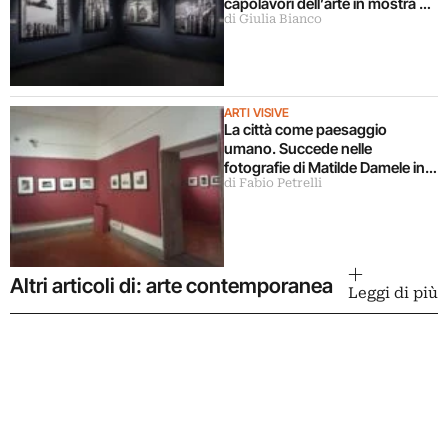
capolavori dell’arte in mostra a
di Giulia Bianco
Milano
ARTI VISIVE
La città come paesaggio
umano. Succede nelle
fotografie di Matilde Damele in
di Fabio Petrelli
mostra a Roma
Altri articoli di: arte contemporanea
Leggi di più