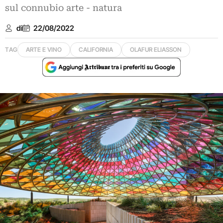
sul connubio arte - natura
di
22/08/2022
TAG
ARTE E VINO
CALIFORNIA
OLAFUR ELIASSON