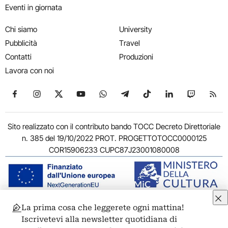
Eventi in giornata
Chi siamo
University
Pubblicità
Travel
Contatti
Produzioni
Lavora con noi
Seguici su Facebook
Seguici su Instagram
Seguici su X
Seguici su YouTube
Seguici su WhatsApp
Seguici su Telegram
Seguici su TikTok
Seguici su Link
Seguici su
Segui
Sito realizzato con il contributo bando TOCC Decreto Direttoriale
n. 385 del 19/10/2022 PROT. PROGETTOTOCC0000125
COR15906233 CUPC87J23001080008
La prima cosa che leggerete ogni mattina!
© 2011-2026 ARTRIBUNE srl – Corso Vittorio Emanuele II, 287 –
Iscrivetevi alla newsletter quotidiana di
00186 Roma - P.I. 11381581005