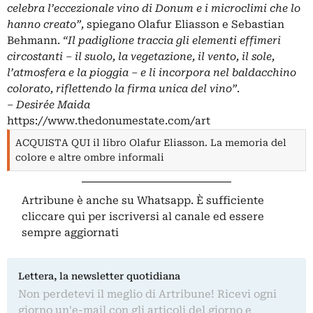
celebra l’eccezionale vino di Donum e i microclimi che lo
hanno creato”,
spiegano Olafur Eliasson e Sebastian
Behmann.
“Il padiglione traccia gli elementi effimeri
circostanti – il suolo, la vegetazione, il vento, il sole,
l’atmosfera e la pioggia – e li incorpora nel baldacchino
colorato, riflettendo la firma unica del vino”
.
– Desirée Maida
https://www.thedonumestate.com/art
ACQUISTA QUI il libro Olafur Eliasson. La memoria del
colore e altre ombre informali
Artribune è anche su Whatsapp. È sufficiente
cliccare qui
per iscriversi al canale ed essere
sempre aggiornati
Lettera, la newsletter quotidiana
Non perdetevi il meglio di Artribune! Ricevi ogni
giorno un'e-mail con gli articoli del giorno e