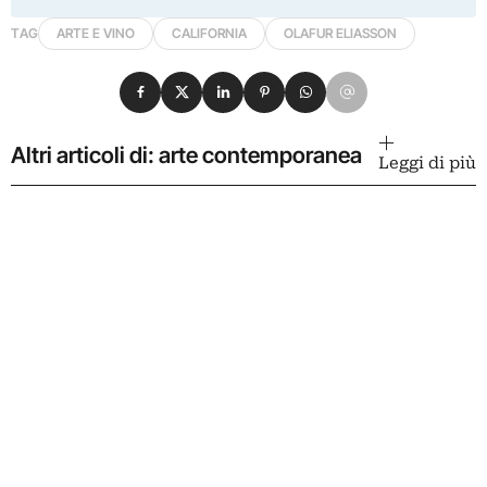
TAG
ARTE E VINO
CALIFORNIA
OLAFUR ELIASSON
Condividi su Facebook
Condividi su X
Condividi su LinkedIn
Condividi su Pinterest
Condividi su WhatsApp
Condividi su Email
Altri articoli di: arte contemporanea
Leggi di più