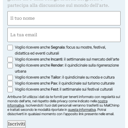
partecipa alla discussione sul mondo dell'arte.
Nome
(Obbligatorio)
Nome
Email
(Obbligatorio)
Opzioni
Voglio ricevere anche
Segnala
: focus su mostre, festival,
didattica ed eventi culturali
Voglio ricevere anche
Incanti
: il settimanale sul mercato dell'arte
Voglio ricevere anche
Render
: il quindicinale sulla rigenerazione
urbana
Voglio ricevere anche
Tailor
: il quindicinale su moda e cultura
Voglio ricevere anche
Pax
: il quindicinale sul turismo culturale
Voglio ricevere anche
Fest
: il settimanale sui festival culturali
Artribune Srl utilizza i dati da te forniti per tenerti informato con regolarità sul
mondo dell'arte, nel rispetto della privacy come indicato nella
nostra
informativa
. Iscrivendoti i tuoi dati personali verranno trasferiti su MailChimp
e trattati secondo le modalità riportate in
questa informativa
. Potrai
disiscriverti in qualsiasi momento con l'apposito link presente nelle email.
Iscriviti