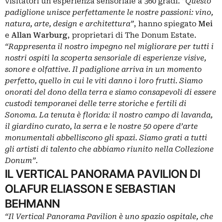
visitatori un’esperienza sensoriale a 360 gradi.
“Questo
padiglione unisce perfettamente le nostre passioni: vino,
natura, arte, design e architettura”
, hanno spiegato
Mei
e
Allan Warburg
, proprietari di The Donum Estate.
“Rappresenta il nostro impegno nel migliorare per tutti i
nostri ospiti la scoperta sensoriale di esperienze visive,
sonore e olfattive. Il padiglione arriva in un momento
perfetto, quello in cui le viti danno i loro frutti. Siamo
onorati del dono della terra e siamo consapevoli di essere
custodi temporanei delle terre storiche e fertili di
Sonoma. La tenuta è florida: il nostro campo di lavanda,
il giardino curato, la serra e le nostre 50 opere d’arte
monumentali abbelliscono gli spazi. Siamo grati a tutti
gli artisti di talento che abbiamo riunito nella Collezione
Donum”
.
IL VERTICAL PANORAMA PAVILION DI
OLAFUR ELIASSON E SEBASTIAN
BEHMANN
“Il Vertical Panorama Pavilion è uno spazio ospitale, che