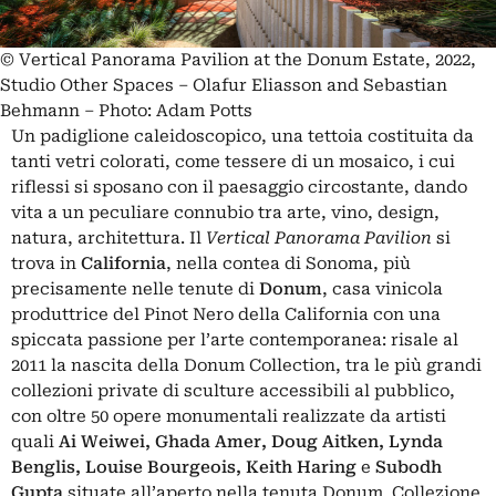
© Vertical Panorama Pavilion at the Donum Estate, 2022,
Studio Other Spaces – Olafur Eliasson and Sebastian
Behmann – Photo: Adam Potts
Un padiglione caleidoscopico, una tettoia costituita da
tanti vetri colorati, come tessere di un mosaico, i cui
riflessi si sposano con il paesaggio circostante, dando
vita a un peculiare connubio tra arte, vino, design,
natura, architettura. Il
Vertical Panorama Pavilion
si
trova in
California
, nella contea di Sonoma, più
precisamente nelle tenute di
Donum
, casa vinicola
produttrice del Pinot Nero della California con una
spiccata passione per l’arte contemporanea: risale al
2011 la nascita della Donum Collection, tra le più grandi
collezioni private di sculture accessibili al pubblico,
con oltre 50 opere monumentali realizzate da artisti
quali
Ai Weiwei, Ghada Amer, Doug Aitken, Lynda
Benglis, Louise Bourgeois, Keith Haring
e
Subodh
Gupta
situate all’aperto nella tenuta Donum. Collezione