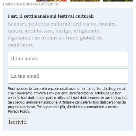
L'ARTICOLO CONTINUA PIÙ SOTTO
Fest, il settimanale sui festival culturali
Scenari, politiche culturali, arti visive, musica,
teatro, architettura, design, artigianato,
rigenerazione urbana e i trend globali da
monitorare.
Nome
(Obbligatorio)
Nome
Email
(Obbligatorio)
Puoi rivedere le tue preferenze in qualsiasi momento: sul fondo di ogni mail
che ti invieremo, troverai il link per annullare l’iscrizione. Artribune Srl non
cederà i tuoi dati a terze parti e utilizzerà i tuoi dati secondo le tue indicazioni.
Se scegli di annullare l’iscrizione, Artribune cancellerà i tuoi dati personali dal
proprio database. Per saperne di più, ti invitiamo a consultare la nostra
Privacy Policy
.
Iscriviti