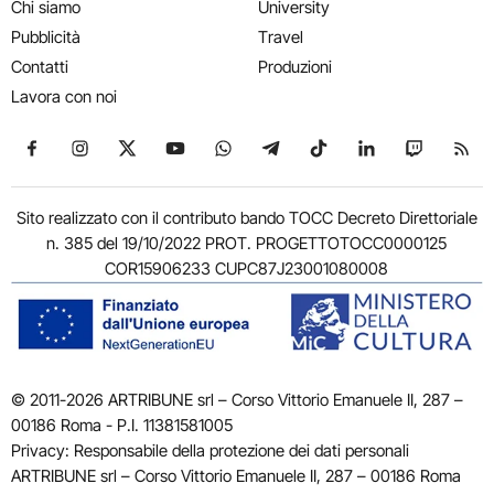
Chi siamo
University
Pubblicità
Travel
Contatti
Produzioni
Lavora con noi
Seguici su Facebook
Seguici su Instagram
Seguici su X
Seguici su YouTube
Seguici su WhatsApp
Seguici su Telegram
Seguici su TikTok
Seguici su Link
Seguici su
Segui
Sito realizzato con il contributo bando TOCC Decreto Direttoriale
n. 385 del 19/10/2022 PROT. PROGETTOTOCC0000125
COR15906233 CUPC87J23001080008
© 2011-2026 ARTRIBUNE srl – Corso Vittorio Emanuele II, 287 –
00186 Roma - P.I. 11381581005
Privacy: Responsabile della protezione dei dati personali
ARTRIBUNE srl – Corso Vittorio Emanuele II, 287 – 00186 Roma