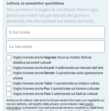
Lettera, la newsletter quotidiana
Non perdetevi il meglio di Artribune! Ricevi ogni
giorno un'e-mail con gli articoli del giorno e
partecipa alla discussione sul mondo dell'arte.
Nome
(Required)
First
Email
(Required)
Opzioni
Voglio ricevere anche
Segnala
: focus su mostre, festival,
didattica ed eventi culturali
Voglio ricevere anche
Incanti
: il settimanale sul mercato dell'arte
Voglio ricevere anche
Render
: il quindicinale sulla rigenerazione
urbana
Voglio ricevere anche
Tailor
: il quindicinale su moda e cultura
Voglio ricevere anche
Pax
: il quindicinale sul turismo culturale
Voglio ricevere anche
Fest
: il settimanale sui festival culturali
Artribune Srl utilizza i dati da te forniti per tenerti informato con regolarità sul
mondo dell'arte, nel rispetto della privacy come indicato nella
nostra
informativa
. Iscrivendoti i tuoi dati personali verranno trasferiti su MailChimp