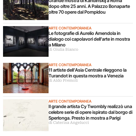
Grande mostra di Kandinskij a Roma
dopo oltre 25 anni. A Palazzo Bonaparte
oltre 70 opere dal Pompidou
ARTE CONTEMPORANEA
Le fotografie di Aurelio Amendola in
dialogo coi capolavori dell’arte in mostra
a Milano
di Giulia Bianco
ARTE CONTEMPORANEA
11 artiste dell’Asia Centrale rileggono la
Turandot in questa mostra a Venezia
di Aldo Premoli
ARTE CONTEMPORANEA
Il grande artista Cy Twombly realizzò una
celebre serie di opere ispirato dal borgo di
Sperlonga. Presto in mostra a Parigi
di Caterina Angelucci