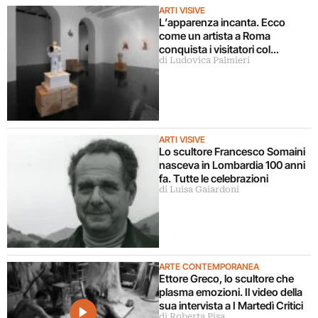
ARTI VISIVE
L’apparenza incanta. Ecco
come un artista a Roma
conquista i visitatori col
di Ludovica Palmieri
mimetismo
ARTI VISIVE
Lo scultore Francesco Somaini
nasceva in Lombardia 100 anni
fa. Tutte le celebrazioni
di Luisa Gaiardoni
ARTE CONTEMPORANEA
Ettore Greco, lo scultore che
plasma emozioni. Il video della
sua intervista a I Martedì Critici
di Roberta Pisa