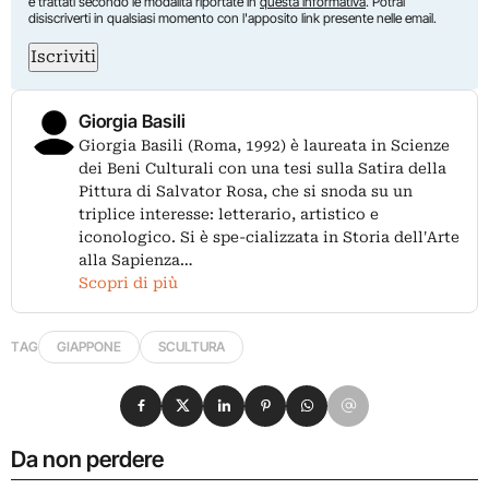
e trattati secondo le modalità riportate in
questa informativa
. Potrai
disiscriverti in qualsiasi momento con l'apposito link presente nelle email.
Iscriviti
Giorgia Basili
Giorgia Basili (Roma, 1992) è laureata in Scienze
dei Beni Culturali con una tesi sulla Satira della
Pittura di Salvator Rosa, che si snoda su un
triplice interesse: letterario, artistico e
iconologico. Si è spe-cializzata in Storia dell'Arte
alla Sapienza…
Scopri di più
TAG
GIAPPONE
SCULTURA
Condividi su Facebook
Condividi su X
Condividi su LinkedIn
Condividi su Pinterest
Condividi su WhatsApp
Condividi su Email
Da non perdere