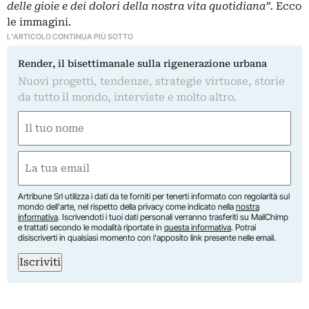
delle gioie e dei dolori della nostra vita quotidiana”.
Ecco
le immagini.
L'ARTICOLO CONTINUA PIÙ SOTTO
Render, il bisettimanale sulla rigenerazione urbana
Nuovi progetti, tendenze, strategie virtuose, storie
da tutto il mondo, interviste e molto altro.
Nome
(Required)
First
Email
(Required)
Artribune Srl utilizza i dati da te forniti per tenerti informato con regolarità sul
mondo dell'arte, nel rispetto della privacy come indicato nella
nostra
informativa
. Iscrivendoti i tuoi dati personali verranno trasferiti su MailChimp
e trattati secondo le modalità riportate in
questa informativa
. Potrai
disiscriverti in qualsiasi momento con l'apposito link presente nelle email.
Iscriviti