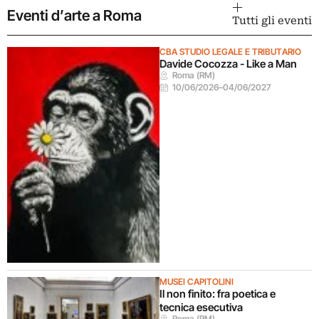
Eventi d’arte a Roma
Tutti gli eventi
CBA STUDIO LEGALE E TRIBUTARIO
Davide Cocozza - Like a Man
Roma (RM)
10/06/2026
–
04/06/2027
MUSEI CAPITOLINI
Il non finito: fra poetica e
tecnica esecutiva
Roma (RM)