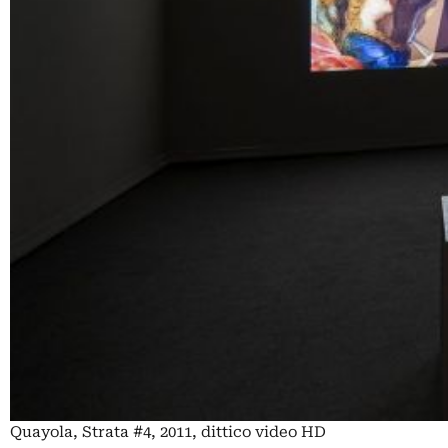
Quayola, Strata #4, 2011, dittico video HD