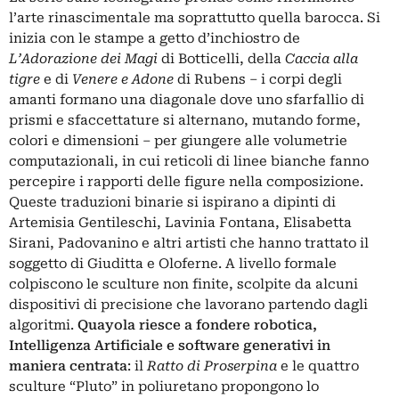
l’arte rinascimentale ma soprattutto quella barocca. Si
inizia con le stampe a getto d’inchiostro de
L’Adorazione dei Magi
di
Botticelli
, della
Caccia alla
tigre
e di
Venere e Adone
di Rubens ‒ i corpi degli
amanti formano una diagonale dove uno sfarfallio di
prismi e sfaccettature si alternano, mutando forme,
colori e dimensioni ‒ per giungere alle volumetrie
computazionali, in cui reticoli di linee bianche fanno
percepire i rapporti delle figure nella composizione.
Queste traduzioni binarie si ispirano a dipinti di
Artemisia Gentileschi
, Lavinia Fontana, Elisabetta
Sirani, Padovanino e altri artisti che hanno trattato il
soggetto di Giuditta e Oloferne. A livello formale
colpiscono le sculture non finite, scolpite da alcuni
dispositivi di precisione che lavorano partendo dagli
algoritmi.
Quayola riesce a fondere robotica,
Intelligenza Artificiale e software generativi in
maniera centrata
: il
Ratto di Proserpina
e le quattro
sculture “Pluto” in poliuretano propongono lo