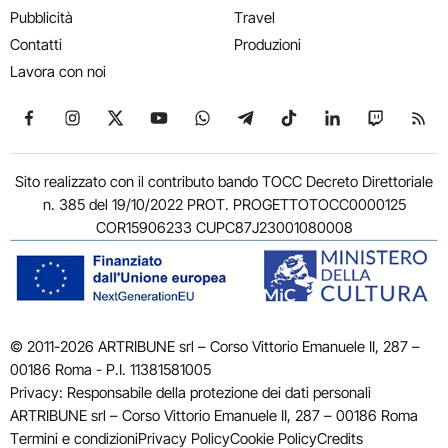
Pubblicità
Travel
Contatti
Produzioni
Lavora con noi
Seguici su Facebook
Seguici su Instagram
Seguici su X
Seguici su YouTube
Seguici su WhatsApp
Seguici su Telegram
Seguici su TikTok
Seguici su Link
Seguici su
Segui
Sito realizzato con il contributo bando TOCC Decreto Direttoriale
n. 385 del 19/10/2022 PROT. PROGETTOTOCC0000125
COR15906233 CUPC87J23001080008
© 2011-2026 ARTRIBUNE srl – Corso Vittorio Emanuele II, 287 –
00186 Roma - P.I. 11381581005
Privacy: Responsabile della protezione dei dati personali
ARTRIBUNE srl – Corso Vittorio Emanuele II, 287 – 00186 Roma
Termini e condizioni
Privacy Policy
Cookie Policy
Credits