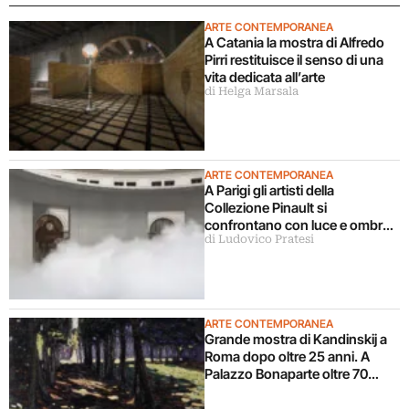
ARTE CONTEMPORANEA
A Catania la mostra di Alfredo
Pirri restituisce il senso di una
vita dedicata all’arte
di Helga Marsala
ARTE CONTEMPORANEA
A Parigi gli artisti della
Collezione Pinault si
confrontano con luce e ombra
di Ludovico Pratesi
in una grande mostra
ARTE CONTEMPORANEA
Grande mostra di Kandinskij a
Roma dopo oltre 25 anni. A
Palazzo Bonaparte oltre 70
opere dal Pompidou