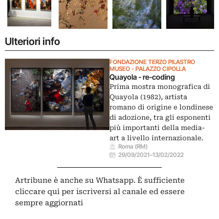
Ulteriori info
FONDAZIONE TERZO PILASTRO
MUSEO - PALAZZO CIPOLLA
Quayola - re-coding
Prima mostra monografica di
Quayola (1982), artista
romano di origine e londinese
di adozione, tra gli esponenti
più importanti della media-
art a livello internazionale.
Roma (RM)
29/09/2021
–
13/02/2022
Artribune è anche su Whatsapp. È sufficiente
cliccare qui
per iscriversi al canale ed essere
sempre aggiornati