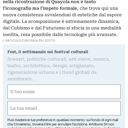
nella ricostruzione di Quayola non è tanto
l’iconografia ma l’impeto formale
, che trova qui una
nuova consistenza avvalendosi di estetiche dal sapore
digitale. La scomposizione è estremamente dinamica,
dal Cubismo e dal Futurismo si sfocia in una medialità
inedita, resa possibile dalle tecnologie più avanzate.
L'ARTICOLO CONTINUA PIÙ SOTTO
Fest, il settimanale sui festival culturali
Scenari, politiche culturali, arti visive, musica,
teatro, architettura, design, artigianato,
rigenerazione urbana e i trend globali da
monitorare.
Nome
(Required)
First
Email
(Required)
Puoi rivedere le tue preferenze in qualsiasi momento: sul fondo di ogni mail
che ti invieremo, troverai il link per annullare l’iscrizione. Artribune Srl non