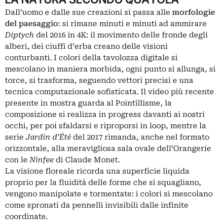
Dall’uomo e dalle sue creazioni si passa alle
morfologie
del paesaggio
: si rimane minuti e minuti ad ammirare
Diptych
del 2016 in 4K: il movimento delle fronde degli
alberi, dei ciuffi d’erba creano delle visioni
conturbanti. I colori della tavolozza digitale si
mescolano in maniera morbida, ogni punto si allunga, si
torce, si trasforma, seguendo vettori precisi e una
tecnica computazionale sofisticata. Il video più recente
presente in mostra guarda al Pointillisme, la
composizione si realizza in progress davanti ai nostri
occhi, per poi sfaldarsi e riproporsi in loop, mentre la
serie
Jardin d’Été
del 2017 rimanda, anche nel formato
orizzontale, alla meravigliosa sala ovale dell’Orangerie
con le
Ninfee
di
Claude Monet
.
La visione floreale ricorda una superficie liquida
proprio per la fluidità delle forme che si squagliano,
vengono manipolate e tormentate: i colori si mescolano
come spronati da pennelli invisibili dalle infinite
coordinate.