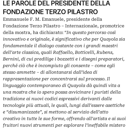
LE PAROLE DEL PRESIDENTE DELLA
FONDAZIONE TERZO PILASTRO
Emmanuele F. M. Emanuele, presidente della
Fondazione Terzo Pilastro – Internazionale, promotrice
della mostra, ha dichiarato: “
In questo percorso così
innovativo e originale, è significativo che per Quayola sia
fondamentale il dialogo costante con i grandi maestri
dell’arte classica, quali Raffaello, Botticelli, Rubens,
Bernini, di cui predilige i bozzetti e i disegni preparatori,
perch
é
ciò che è incompiuto gli consente – come egli
stesso ammette – di allontanarsi dall’idea di
rappresentazione per concentrarsi sul processo. Il
linguaggio contemporaneo di Quayola dà quindi vita a
una mostra che io spero possa avvicinare i puristi della
tradizione ai nuovi codici espressivi derivanti dalle
tecnologie più attuali, le quali, lungi dall’essere asettiche
e
“
disumanizzate”, si mettono al servizio dell’atto
creativo in tutte le sue forme, offrendo all’artista e ai suoi
fruitori nuovi strumenti per esplorare l’ineffabile mistero