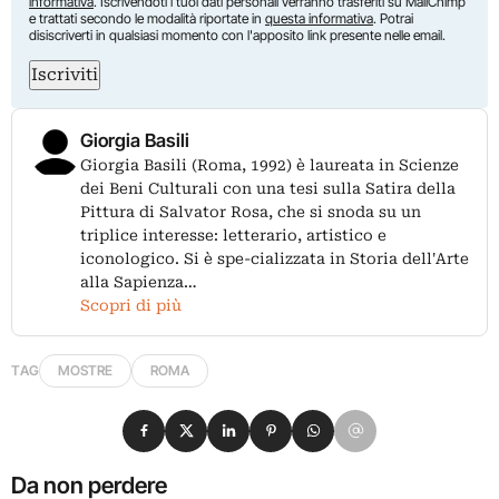
informativa
. Iscrivendoti i tuoi dati personali verranno trasferiti su MailChimp
e trattati secondo le modalità riportate in
questa informativa
. Potrai
disiscriverti in qualsiasi momento con l'apposito link presente nelle email.
Iscriviti
Giorgia Basili
Giorgia Basili (Roma, 1992) è laureata in Scienze
dei Beni Culturali con una tesi sulla Satira della
Pittura di Salvator Rosa, che si snoda su un
triplice interesse: letterario, artistico e
iconologico. Si è spe-cializzata in Storia dell'Arte
alla Sapienza…
Scopri di più
TAG
MOSTRE
ROMA
Condividi su Facebook
Condividi su X
Condividi su LinkedIn
Condividi su Pinterest
Condividi su WhatsApp
Condividi su Email
Da non perdere