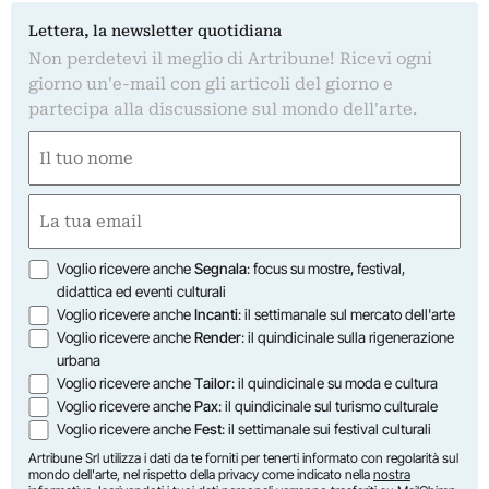
Lettera, la newsletter quotidiana
Non perdetevi il meglio di Artribune! Ricevi ogni
giorno un'e-mail con gli articoli del giorno e
partecipa alla discussione sul mondo dell'arte.
Nome
(Required)
First
Email
(Required)
Opzioni
Voglio ricevere anche
Segnala
: focus su mostre, festival,
didattica ed eventi culturali
Voglio ricevere anche
Incanti
: il settimanale sul mercato dell'arte
Voglio ricevere anche
Render
: il quindicinale sulla rigenerazione
urbana
Voglio ricevere anche
Tailor
: il quindicinale su moda e cultura
Voglio ricevere anche
Pax
: il quindicinale sul turismo culturale
Voglio ricevere anche
Fest
: il settimanale sui festival culturali
Artribune Srl utilizza i dati da te forniti per tenerti informato con regolarità sul
mondo dell'arte, nel rispetto della privacy come indicato nella
nostra