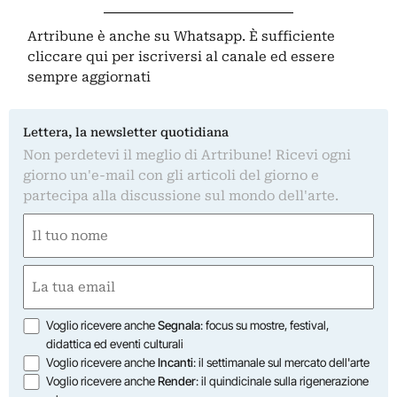
Artribune è anche su Whatsapp. È sufficiente
cliccare qui
per iscriversi al canale ed essere
sempre aggiornati
Lettera, la newsletter quotidiana
Non perdetevi il meglio di Artribune! Ricevi ogni
giorno un'e-mail con gli articoli del giorno e
partecipa alla discussione sul mondo dell'arte.
Nome
(Obbligatorio)
Nome
Email
(Obbligatorio)
Opzioni
Voglio ricevere anche
Segnala
: focus su mostre, festival,
didattica ed eventi culturali
Voglio ricevere anche
Incanti
: il settimanale sul mercato dell'arte
Voglio ricevere anche
Render
: il quindicinale sulla rigenerazione