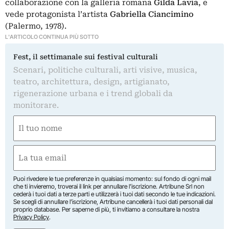
collaborazione con la galleria romana
Gilda Lavia
, e
vede protagonista l’artista
Gabriella Ciancimino
(Palermo, 1978).
L'ARTICOLO CONTINUA PIÙ SOTTO
Fest, il settimanale sui festival culturali
Scenari, politiche culturali, arti visive, musica,
teatro, architettura, design, artigianato,
rigenerazione urbana e i trend globali da
monitorare.
Nome
(Obbligatorio)
Nome
Email
(Obbligatorio)
Puoi rivedere le tue preferenze in qualsiasi momento: sul fondo di ogni mail
che ti invieremo, troverai il link per annullare l’iscrizione. Artribune Srl non
cederà i tuoi dati a terze parti e utilizzerà i tuoi dati secondo le tue indicazioni.
Se scegli di annullare l’iscrizione, Artribune cancellerà i tuoi dati personali dal
proprio database. Per saperne di più, ti invitiamo a consultare la nostra
Privacy Policy
.