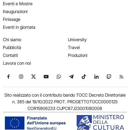
Eventi e Mostre
Inaugurazioni
Finissage
Eventi in giornata
Chi siamo
University
Pubblicità
Travel
Contatti
Produzioni
Lavora con noi
Seguici su Facebook
Seguici su Instagram
Seguici su X
Seguici su YouTube
Seguici su WhatsApp
Seguici su Telegram
Seguici su TikTok
Seguici su Link
Seguici su
Segui
Sito realizzato con il contributo bando TOCC Decreto Direttoriale
n. 385 del 19/10/2022 PROT. PROGETTOTOCC0000125
COR15906233 CUPC87J23001080008