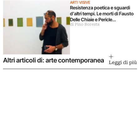
ARTI VISIVE
Resistenza poetica e sguardi
d’altri tempi. Le morti di Fausto
Delle Chiaie e Pericle
di Pino Boresta
Guaglianone
Altri articoli di: arte contemporanea
Leggi di più