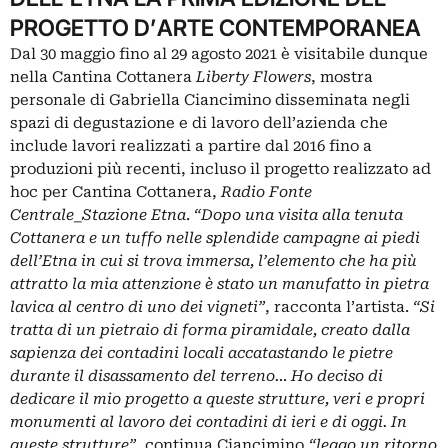
PROGETTO D’ARTE CONTEMPORANEA
Dal 30 maggio fino al 29 agosto 2021 è visitabile dunque
nella Cantina Cottanera
Liberty Flowers
, mostra
personale di Gabriella Ciancimino disseminata negli
spazi di degustazione e di lavoro dell’azienda che
include lavori realizzati a partire dal 2016 fino a
produzioni più recenti, incluso il progetto realizzato ad
hoc per Cantina Cottanera,
Radio Fonte
Centrale_Stazione Etna
.
“Dopo una visita alla tenuta
Cottanera e un tuffo nelle splendide campagne ai piedi
dell’Etna in cui si trova immersa, l’elemento che ha più
attratto la mia attenzione è stato un manufatto in pietra
lavica al centro di uno dei vigneti”
, racconta l’artista.
“Si
tratta di un pietraio di forma piramidale, creato dalla
sapienza dei contadini locali accatastando le pietre
durante il disassamento del terreno… Ho deciso di
dedicare il mio progetto a queste strutture, veri e propri
monumenti al lavoro dei contadini di ieri e di oggi. In
queste strutture”
, continua Ciancimino,
“leggo un ritorno