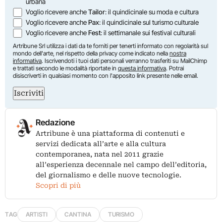
urbana
Voglio ricevere anche
Tailor
: il quindicinale su moda e cultura
Voglio ricevere anche
Pax
: il quindicinale sul turismo culturale
Voglio ricevere anche
Fest
: il settimanale sui festival culturali
Artribune Srl utilizza i dati da te forniti per tenerti informato con regolarità sul
mondo dell'arte, nel rispetto della privacy come indicato nella
nostra
informativa
. Iscrivendoti i tuoi dati personali verranno trasferiti su MailChimp
e trattati secondo le modalità riportate in
questa informativa
. Potrai
disiscriverti in qualsiasi momento con l'apposito link presente nelle email.
Iscriviti
Redazione
Artribune è una piattaforma di contenuti e
servizi dedicata all’arte e alla cultura
contemporanea, nata nel 2011 grazie
all’esperienza decennale nel campo dell’editoria,
del giornalismo e delle nuove tecnologie.
Scopri di più
TAG
ARTISTI
CANTINA
TURISMO