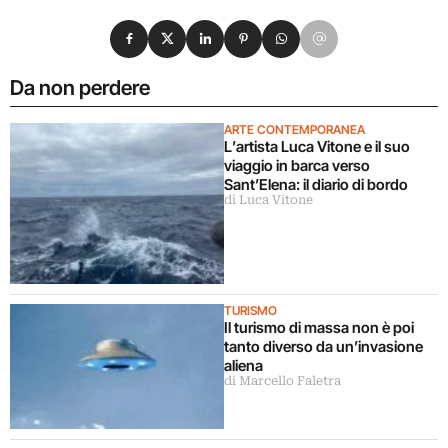
Condividi su Facebook
Condividi su X
Condividi su LinkedIn
Condividi su Pinterest
Condividi su WhatsApp
Condividi su Email
Da non perdere
ARTE CONTEMPORANEA
L’artista Luca Vitone e il suo
viaggio in barca verso
Sant’Elena: il diario di bordo
di Luca Vitone
TURISMO
Il turismo di massa non è poi
tanto diverso da un’invasione
aliena
di Marcello Faletra