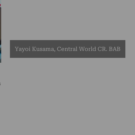
Yayoi Kusama, Central World CR. BAB
a