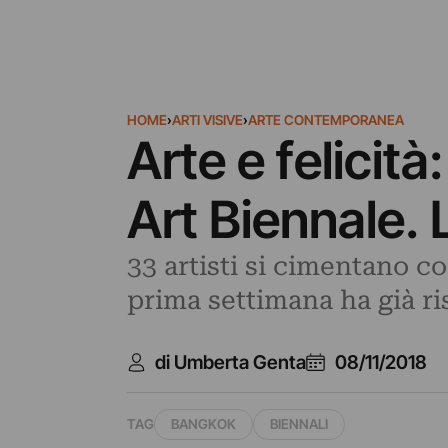
HOME
›
ARTI VISIVE
›
ARTE CONTEMPORANEA
Arte e felicit
Art Biennale.
33 artisti si cimentano co
prima settimana ha già ri
di Umberta Genta
08/11/2018
TAG
BANGKOK
BIENNALI