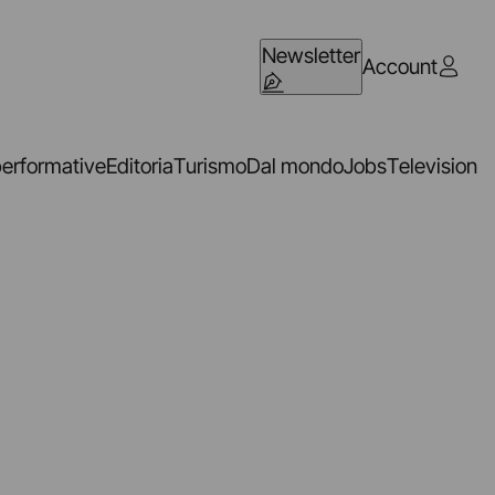
Newsletter
Account
performative
Editoria
Turismo
Dal mondo
Jobs
Television