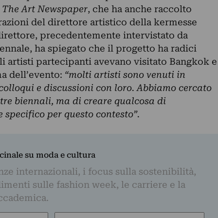
è
The Art Newspaper
, che ha anche raccolto
razioni del direttore artistico della kermesse
 direttore, precedentemente intervistato da
iennale, ha spiegato che il progetto ha radici
i artisti partecipanti avevano visitato Bangkok e
ma dell’evento:
“molti artisti sono venuti in
olloqui e discussioni con loro. Abbiamo cercato
ltre biennali, ma di creare qualcosa di
 specifico per questo contesto”.
dicinale su moda e cultura
e internazionali, i focus sulla sostenibilità,
imenti sulle fashion week, le carriere e la
ccademica.