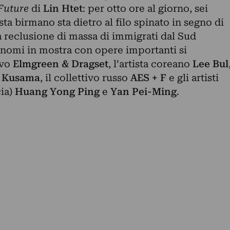
Future
di
Lin Htet
: per otto ore al giorno, sei
ista birmano sta dietro al filo spinato in segno di
la reclusione di massa di immigrati dal Sud
di nomi in mostra con opere importanti si
avo
Elmgreen & Dragset
, l’artista coreano
Lee Bul
i Kusama
, il collettivo russo
AES + F
e gli artisti
cia)
Huang Yong Ping
e
Yan Pei-Ming
.