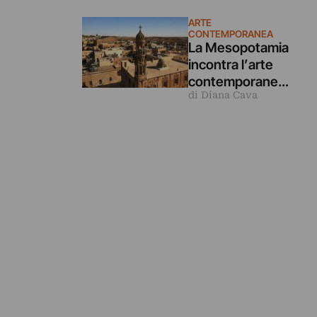
ARTE
CONTEMPORANEA
La Mesopotamia
incontra l’arte
contemporanea:
di Diana Cava
arriva la settima
Biennale di
Mardin