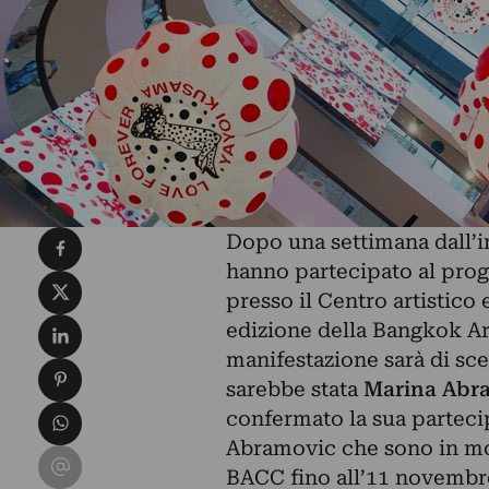
Condividi su Facebook
Dopo una settimana dall’in
hanno partecipato al pro
Condividi su X
presso il Centro artistico
Condividi su LinkedIn
edizione della Bangkok Art
manifestazione sarà di sce
Condividi su Pinterest
sarebbe stata
Marina Abr
Condividi su WhatsApp
confermato la sua partecip
Abramovic che sono in mos
Condividi su Email
BACC fino all’11 novembr