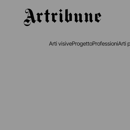
Artribune
Arti visive
Progetto
Professioni
Arti 