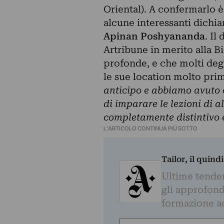
Oriental). A confermarlo 
alcune interessanti dichia
Apinan Poshyananda
. Il
Artribune
in merito alla B
profonde, e che molti degl
le sue location molto pri
anticipo e abbiamo avuto c
di imparare le lezioni di a
completamente distintivo e
L'ARTICOLO CONTINUA PIÙ SOTTO
Tailor, il quin
Ultime tendenz
gli approfond
formazione a