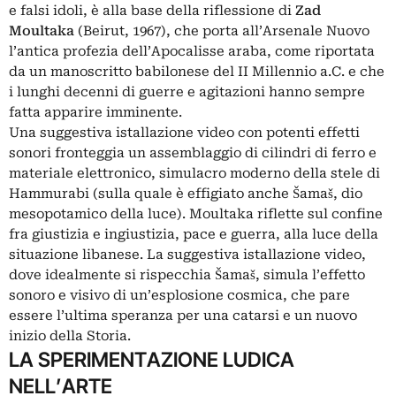
e falsi idoli, è alla base della riflessione di
Zad
Moultaka
(Beirut, 1967), che porta all’Arsenale Nuovo
l’antica profezia dell’Apocalisse araba, come riportata
da un manoscritto babilonese del II Millennio a.C. e che
i lunghi decenni di guerre e agitazioni hanno sempre
fatta apparire imminente.
Una suggestiva istallazione video con potenti effetti
sonori fronteggia un assemblaggio di cilindri di ferro e
materiale elettronico, simulacro moderno della stele di
Hammurabi (sulla quale è effigiato anche Šamaš, dio
mesopotamico della luce). Moultaka riflette sul confine
fra giustizia e ingiustizia, pace e guerra, alla luce della
situazione libanese. La suggestiva istallazione video,
dove idealmente si rispecchia Šamaš, simula l’effetto
sonoro e visivo di un’esplosione cosmica, che pare
essere l’ultima speranza per una catarsi e un nuovo
inizio della Storia.
LA SPERIMENTAZIONE LUDICA
NELL’ARTE