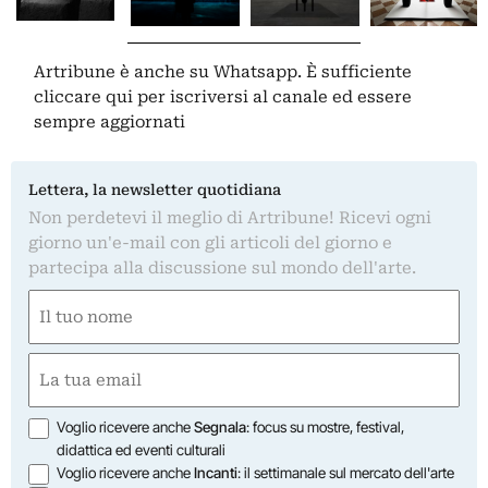
Artribune è anche su Whatsapp. È sufficiente
cliccare qui
per iscriversi al canale ed essere
sempre aggiornati
Lettera, la newsletter quotidiana
Non perdetevi il meglio di Artribune! Ricevi ogni
giorno un'e-mail con gli articoli del giorno e
partecipa alla discussione sul mondo dell'arte.
Nome
(Required)
First
Email
(Required)
Opzioni
Voglio ricevere anche
Segnala
: focus su mostre, festival,
didattica ed eventi culturali
Voglio ricevere anche
Incanti
: il settimanale sul mercato dell'arte