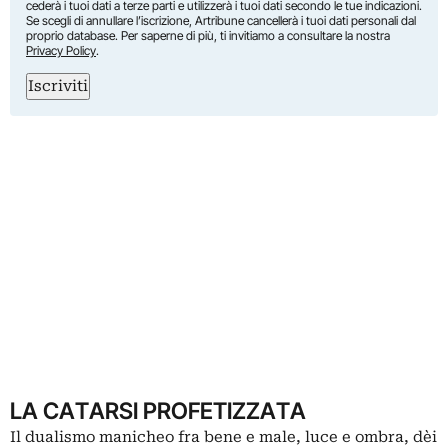
cederà i tuoi dati a terze parti e utilizzerà i tuoi dati secondo le tue indicazioni.
Se scegli di annullare l’iscrizione, Artribune cancellerà i tuoi dati personali dal
proprio database. Per saperne di più, ti invitiamo a consultare la nostra
Privacy Policy
.
Iscriviti
LA CATARSI PROFETIZZATA
Il dualismo manicheo fra bene e male, luce e ombra, dèi