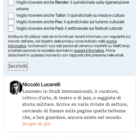
Voglio ricevere anche
Render
: il quindicinale sulla rigenerazione
urbana
Voglio ricevere anche
Tailor
: il quindicinale su moda e cultura
Voglio ricevere anche
Pax
: il quindicinale sul turismo culturale
Voglio ricevere anche
Fest
: il settimanale sui festival culturali
Artribune Srl utilizza i dati da te forniti per tenerti informato con regolarità sul
mondo dell'arte, nel rispetto della privacy come indicato nella
nostra
informativa
. Iscrivendoti i tuoi dati personali verranno trasferiti su MailChimp
e trattati secondo le modalità riportate in
questa informativa
. Potrai
disiscriverti in qualsiasi momento con l'apposito link presente nelle email.
Iscriviti
Niccolò Lucarelli
Laureato in Studi Internazionali, è curatore,
critico d’arte, di teatro e di jazz, e saggista di
storia militare. Scrive su varie riviste di settore,
cercando di fissare sulla pagina quella bellezza
che, a ben guardare, ancora esiste nel mondo.
Scopri di più