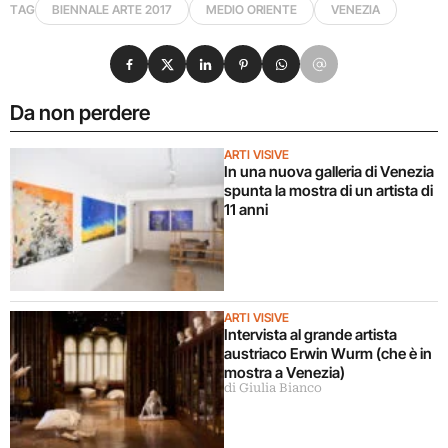
TAG
BIENNALE ARTE 2017
MEDIO ORIENTE
VENEZIA
Condividi su Facebook
Condividi su X
Condividi su LinkedIn
Condividi su Pinterest
Condividi su WhatsApp
Condividi su Email
Da non perdere
ARTI VISIVE
In una nuova galleria di Venezia
spunta la mostra di un artista di
11 anni
ARTI VISIVE
Intervista al grande artista
austriaco Erwin Wurm (che è in
mostra a Venezia)
di Giulia Bianco