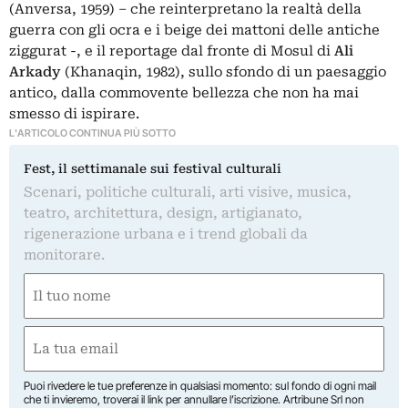
(Anversa, 1959) – che reinterpretano la realtà della
guerra con gli ocra e i beige dei mattoni delle antiche
ziggurat -, e il reportage dal fronte di Mosul di
Ali
Arkady
(Khanaqin, 1982), sullo sfondo di un paesaggio
antico, dalla commovente bellezza che non ha mai
smesso di ispirare.
L'ARTICOLO CONTINUA PIÙ SOTTO
Fest, il settimanale sui festival culturali
Scenari, politiche culturali, arti visive, musica,
teatro, architettura, design, artigianato,
rigenerazione urbana e i trend globali da
monitorare.
Nome
(Required)
First
Email
(Required)
Puoi rivedere le tue preferenze in qualsiasi momento: sul fondo di ogni mail
che ti invieremo, troverai il link per annullare l’iscrizione. Artribune Srl non