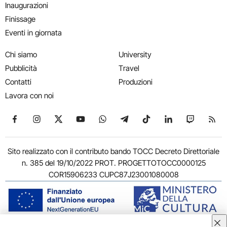
Inaugurazioni
Finissage
Eventi in giornata
Chi siamo
University
Pubblicità
Travel
Contatti
Produzioni
Lavora con noi
Seguici su Facebook
Seguici su Instagram
Seguici su X
Seguici su YouTube
Seguici su WhatsApp
Seguici su Telegram
Seguici su TikTok
Seguici su Link
Seguici su
Segui
Sito realizzato con il contributo bando TOCC Decreto Direttoriale
n. 385 del 19/10/2022 PROT. PROGETTOTOCC0000125
COR15906233 CUPC87J23001080008