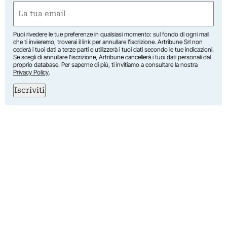
First
Email
(Required)
Puoi rivedere le tue preferenze in qualsiasi momento: sul fondo di ogni mail
che ti invieremo, troverai il link per annullare l’iscrizione. Artribune Srl non
cederà i tuoi dati a terze parti e utilizzerà i tuoi dati secondo le tue indicazioni.
Se scegli di annullare l’iscrizione, Artribune cancellerà i tuoi dati personali dal
proprio database. Per saperne di più, ti invitiamo a consultare la nostra
Privacy Policy
.
Iscriviti