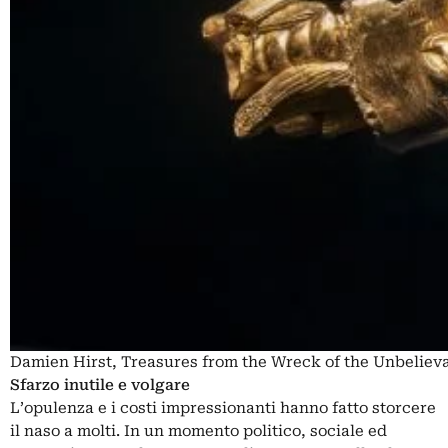
Damien Hirst, Treasures from the Wreck of the Unbelieva
Sfarzo inutile e volgare
L’opulenza e i costi impressionanti hanno fatto storcere
il naso a molti. In un momento politico, sociale ed