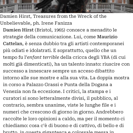
Damien Hirst, Treasures from the Wreck of the
Unbelievable, ph. Irene Fanizza
Damien Hirst
(Bristol, 1965) conosce a menadito le
strategie della comunicazione. Lui, come
Maurizio
Cattelan
, è senza dubbio tra gli artisti contemporanei
più odiati e idolatrati. E soprattutto, quello che un
tempo fu l’
enfant terrible
della cricca degli YBA (di cui
molti già dimenticati), ha un talento innato: riuscire con
successo a innescare sempre un acceso dibattito
intorno alle sue mostre e alla sua vita.
La doppia mostra
in corso a Palazzo Grassi e Punta della Dogana a
Venezia
non fa eccezione. I critici, la stampa e i
curatori si sono letteralmente divisi, il pubblico, al
contrario, sembra unanime, viste le lunghe file e i
numeri che crescono di giorno in giorno. Andrebbero
raccolte le loro opinioni a caldo, ma per il momento ci
chiediamo: cosa c’è di buono e di cattivo, di bello e di
brutto, in questa gigantesca e colossale messa in