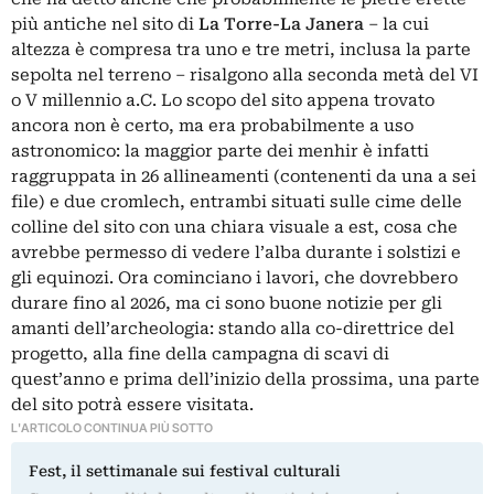
più antiche nel sito di
La Torre-La Janera
– la cui
altezza è compresa tra uno e tre metri, inclusa la parte
sepolta nel terreno – risalgono alla seconda metà del VI
o V millennio a.C. Lo scopo del sito appena trovato
ancora non è certo, ma era probabilmente
a uso
astronomico
: la maggior parte dei menhir è infatti
raggruppata in 26 allineamenti (contenenti da una a sei
file) e due cromlech, entrambi situati sulle cime delle
colline del sito con una chiara visuale a est, cosa che
avrebbe permesso di vedere l’alba durante i solstizi e
gli equinozi. Ora cominciano i lavori, che dovrebbero
durare fino al 2026, ma ci sono buone notizie per gli
amanti dell’archeologia: stando alla co-direttrice del
progetto, alla fine della campagna di scavi di
quest’anno e prima dell’inizio della prossima, una parte
del sito potrà essere visitata.
L'ARTICOLO CONTINUA PIÙ SOTTO
Fest, il settimanale sui festival culturali