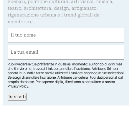
Scenari, politiche culturali, arti visive, musica,
teatro, architettura, design, artigianato,
rigenerazione urbana e i trend globali da
monitorare.
Nome
(Required)
First
Email
(Required)
Puoi rivedere le tue preferenze in qualsiasi momento: sul fondo di ogni mail
che ti invieremo, troverai il link per annullare l’iscrizione. Artribune Srl non
cederà i tuoi dati a terze parti e utilizzerà i tuoi dati secondo le tue indicazioni.
Se scegli di annullare l’iscrizione, Artribune cancellerà i tuoi dati personali dal
proprio database. Per saperne di più, ti invitiamo a consultare la nostra
Privacy Policy
.
Iscriviti