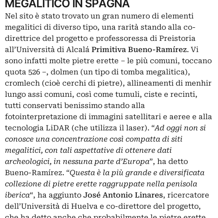
MEGALITICO IN SPAGNA
Nel sito è stato trovato un gran numero di elementi
megalitici di diverso tipo, una rarità stando alla co-
direttrice del progetto e professoressa di Preistoria
all’Università di Alcalá
Primitiva
Bueno-Ramírez
. Vi
sono infatti molte pietre erette – le più comuni, toccano
quota 526 –, dolmen (un tipo di tomba megalitica),
cromlech (cioè cerchi di pietre), allineamenti di menhir
lungo assi comuni, così come tumuli, ciste e recinti,
tutti conservati benissimo stando alla
fotointerpretazione di immagini satellitari e aeree e alla
tecnologia LiDAR (che utilizza il laser). “
Ad oggi non si
conosce una concentrazione così compatta di siti
megalitici, con tali aspettative di ottenere dati
archeologici, in nessuna parte d’Europa
”, ha detto
Bueno-Ramírez. “
Questa è la più grande e diversificata
collezione di pietre erette raggruppate nella penisola
iberica
“, ha aggiunto
José
Antonio
Linares
, ricercatore
dell’Università di Huelva e co-direttore del progetto,
che ha detto anche che probabilmente le pietre erette