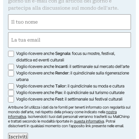
giorno un'e-mail con gli articoli del giorno e
partecipa alla discussione sul mondo dell'arte.
Nome
(Required)
First
Email
(Required)
Opzioni
Voglio ricevere anche
Segnala
: focus su mostre, festival,
didattica ed eventi culturali
Voglio ricevere anche
Incanti
: il settimanale sul mercato dell'arte
Voglio ricevere anche
Render
: il quindicinale sulla rigenerazione
urbana
Voglio ricevere anche
Tailor
: il quindicinale su moda e cultura
Voglio ricevere anche
Pax
: il quindicinale sul turismo culturale
Voglio ricevere anche
Fest
: il settimanale sui festival culturali
Artribune Srl utilizza i dati da te forniti per tenerti informato con regolarità sul
mondo dell'arte, nel rispetto della privacy come indicato nella
nostra
informativa
. Iscrivendoti i tuoi dati personali verranno trasferiti su MailChimp
e trattati secondo le modalità riportate in
questa informativa
. Potrai
disiscriverti in qualsiasi momento con l'apposito link presente nelle email.
Iscriviti