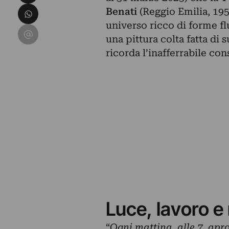
Condividi su WhatsApp
Benati
(Reggio Emilia, 1953
universo ricco di forme flu
Condividi su Email
una pittura colta fatta di 
ricorda l’inafferrabile co
Luce, lavoro e
“
Ogni mattina, alle 7, apro