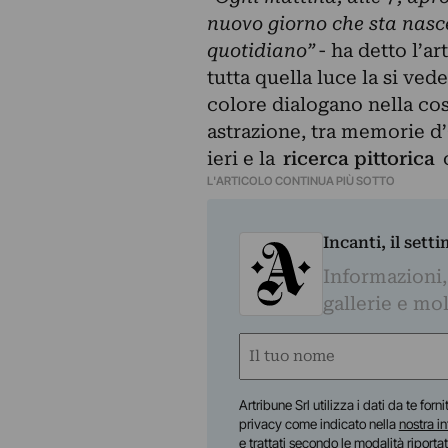
nuovo giorno che sta nascen
quotidiano”
- ha detto l’ar
tutta quella luce la si ved
colore dialogano nella co
astrazione, tra memorie d’
ieri e la
ricerca pittorica
c
L'ARTICOLO CONTINUA PIÙ SOTTO
Incanti, il sett
Informazioni,
gallerie e mol
Nome
(Required)
First
Artribune Srl utilizza i dati da te forn
privacy come indicato nella
nostra i
e trattati secondo le modalità riporta