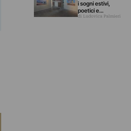
i sogni estivi,
poetici e
di Ludovica Palmieri
malinconici
dipinti da Luca
Giovagnoli