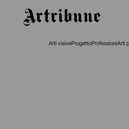
Artribune
Arti visive
Progetto
Professioni
Arti 