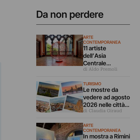
Da non perdere
ARTE
CONTEMPORANEA
11 artiste
dell’Asia
Centrale
di Aldo Premoli
rileggono la
Turandot in
TURISMO
questa mostra a
Le mostre da
Venezia
vedere ad agosto
2026 nelle città
di Claudia Giraud
d’arte europee
ARTE
CONTEMPORANEA
In mostra a Rimini