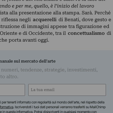
do e per me, quello, è l’inizio del lavoro
tista alla presentazione alla stampa. Sarà. Perché
e riflessa negli
acquerelli
di Benati, dove gesto e
struzione di immagini appese tra figurazione ed
Oriente e di Occidente, tra il
concettualismo
di
he porta avanti oggi.
imanale sul mercato dell'arte
 numeri, tendenze, strategie, investimenti,
to altro.
Email
(Required)
iti per tenerti informato con regolarità sul mondo dell'arte, nel rispetto della
nformativa
. Iscrivendoti i tuoi dati personali verranno trasferiti su MailChimp
te in
questa informativa
. Potrai disiscriverti in qualsiasi momento con