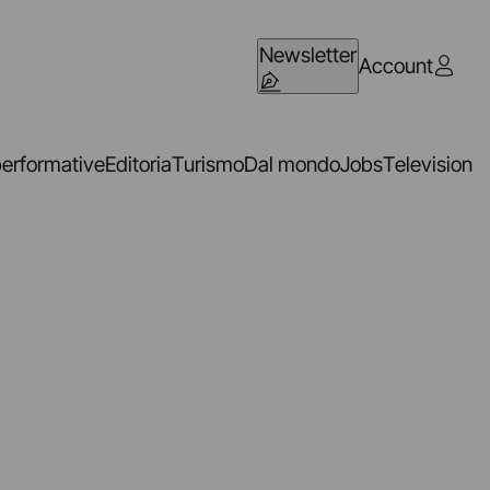
Newsletter
Account
performative
Editoria
Turismo
Dal mondo
Jobs
Television