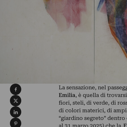
Condividi su Facebook
La sensazione, nel passegg
Emilia
, è quella di trovar
Condividi su X
fiori, steli, di verde, di r
Condividi su LinkedIn
di colori materici, di ampi
“giardino segreto” dentro c
Condividi su Pinterest
al 31 marzo 2025) che la
F