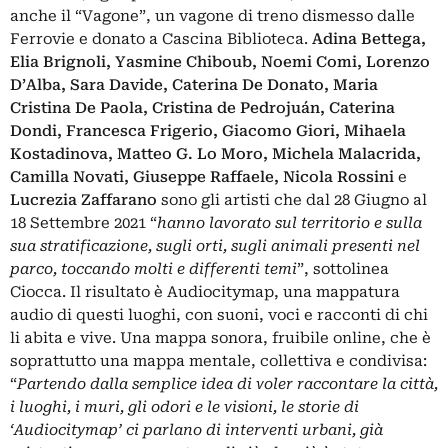
anche il “Vagone”, un vagone di treno dismesso dalle
Ferrovie e donato a Cascina Biblioteca.
Adina Bettega,
Elia Brignoli, Yasmine Chiboub, Noemi Comi, Lorenzo
D’Alba, Sara Davide, Caterina De Donato, Maria
Cristina De Paola, Cristina de Pedrojuán, Caterina
Dondi, Francesca Frigerio, Giacomo Giori, Mihaela
Kostadinova, Matteo G. Lo Moro, Michela Malacrida,
Camilla Novati, Giuseppe Raffaele, Nicola Rossini
e
Lucrezia Zaffarano
sono gli artisti che dal 28 Giugno al
18 Settembre 2021 “
hanno lavorato sul territorio e sulla
sua stratificazione, sugli orti, sugli animali presenti nel
parco, toccando molti e differenti temi
”, sottolinea
Ciocca. Il risultato è Audiocitymap, una mappatura
audio di questi luoghi, con suoni, voci e racconti di chi
li abita e vive. Una mappa sonora, fruibile online, che è
soprattutto una mappa mentale, collettiva e condivisa:
“
Partendo dalla semplice idea di voler raccontare la città,
i luoghi, i muri, gli odori e le visioni, le storie di
‘Audiocitymap’ ci parlano di interventi urbani, già