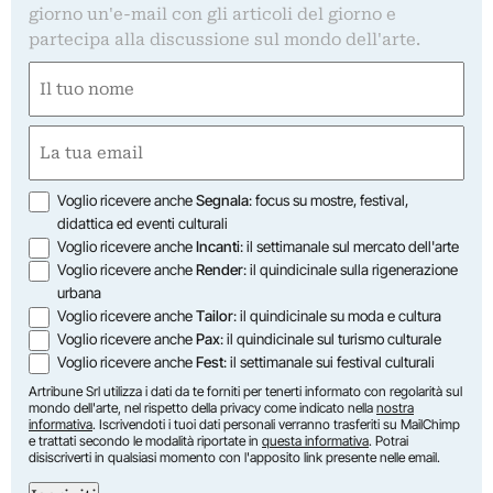
giorno un'e-mail con gli articoli del giorno e
partecipa alla discussione sul mondo dell'arte.
Nome
(Required)
First
Email
(Required)
Opzioni
Voglio ricevere anche
Segnala
: focus su mostre, festival,
didattica ed eventi culturali
Voglio ricevere anche
Incanti
: il settimanale sul mercato dell'arte
Voglio ricevere anche
Render
: il quindicinale sulla rigenerazione
urbana
Voglio ricevere anche
Tailor
: il quindicinale su moda e cultura
Voglio ricevere anche
Pax
: il quindicinale sul turismo culturale
Voglio ricevere anche
Fest
: il settimanale sui festival culturali
Artribune Srl utilizza i dati da te forniti per tenerti informato con regolarità sul
mondo dell'arte, nel rispetto della privacy come indicato nella
nostra
informativa
. Iscrivendoti i tuoi dati personali verranno trasferiti su MailChimp
e trattati secondo le modalità riportate in
questa informativa
. Potrai
disiscriverti in qualsiasi momento con l'apposito link presente nelle email.