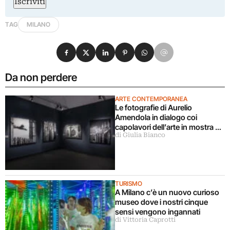
Iscriviti
TAG
MILANO
Condividi su Facebook
Condividi su X
Condividi su LinkedIn
Condividi su Pinterest
Condividi su WhatsApp
Condividi su Email
Da non perdere
ARTE CONTEMPORANEA
Le fotografie di Aurelio
Amendola in dialogo coi
capolavori dell’arte in mostra a
di Giulia Bianco
Milano
TURISMO
A Milano c’è un nuovo curioso
museo dove i nostri cinque
sensi vengono ingannati
di Vittoria Caprotti