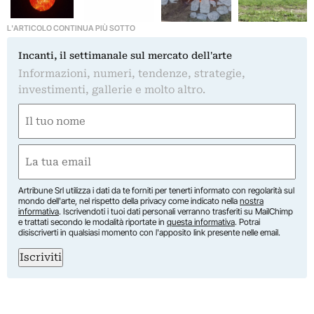
L'ARTICOLO CONTINUA PIÙ SOTTO
Incanti, il settimanale sul mercato dell'arte
Informazioni, numeri, tendenze, strategie,
investimenti, gallerie e molto altro.
Nome
(Required)
First
Email
(Required)
Artribune Srl utilizza i dati da te forniti per tenerti informato con regolarità sul
mondo dell'arte, nel rispetto della privacy come indicato nella
nostra
informativa
. Iscrivendoti i tuoi dati personali verranno trasferiti su MailChimp
e trattati secondo le modalità riportate in
questa informativa
. Potrai
disiscriverti in qualsiasi momento con l'apposito link presente nelle email.
Iscriviti