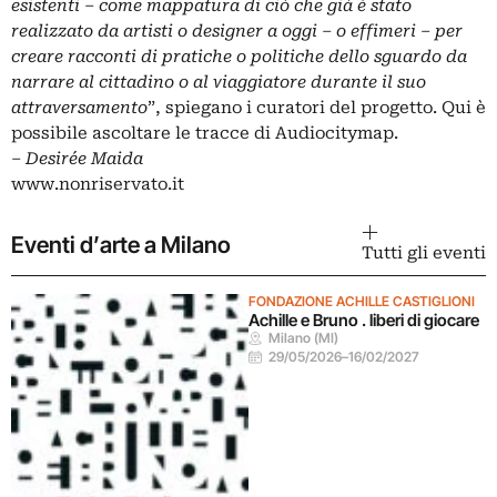
esistenti – come mappatura di ciò che già è stato
realizzato da artisti o designer a oggi – o effimeri – per
creare racconti di pratiche o politiche dello sguardo da
narrare al cittadino o al viaggiatore durante il suo
attraversamento
”, spiegano i curatori del progetto.
Qui
è
possibile ascoltare le tracce di Audiocitymap.
– Desirée Maida
www.nonriservato.it
Eventi d’arte a Milano
Tutti gli eventi
FONDAZIONE ACHILLE CASTIGLIONI
Achille e Bruno . liberi di giocare
Milano (MI)
29/05/2026
–
16/02/2027