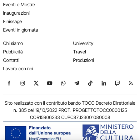
Eventi e Mostre
Inaugurazioni
Finissage
Eventi in giornata
Chi siamo
University
Pubblicità
Travel
Contatti
Produzioni
Lavora con noi
Seguici su Facebook
Seguici su Instagram
Seguici su X
Seguici su YouTube
Seguici su WhatsApp
Seguici su Telegram
Seguici su TikTok
Seguici su Link
Seguici su
Segui
Sito realizzato con il contributo bando TOCC Decreto Direttoriale
n. 385 del 19/10/2022 PROT. PROGETTOTOCC0000125
COR15906233 CUPC87J23001080008