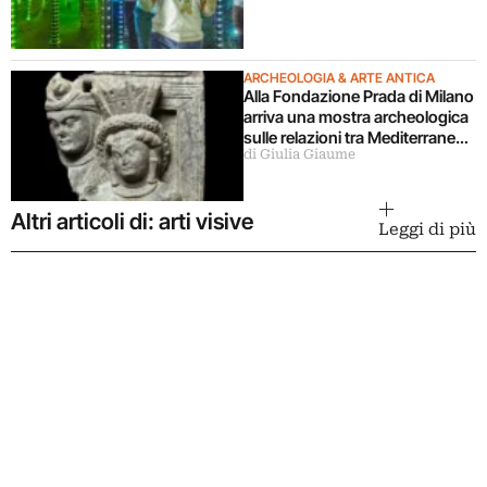
ARCHEOLOGIA & ARTE ANTICA
Alla Fondazione Prada di Milano
arriva una mostra archeologica
sulle relazioni tra Mediterraneo
di Giulia Giaume
e Asia
Altri articoli di: arti visive
Leggi di più