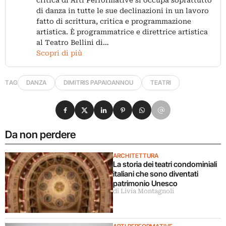
critica di Arti Performative si occupa soprattutto
di danza in tutte le sue declinazioni in un lavoro
fatto di scrittura, critica e programmazione
artistica. È programmatrice e direttrice artistica
al Teatro Bellini di…
Scopri di più
TAG
DANZA
DIMITRIS PAPAIOANNOU
TEATRI
Condividi su Facebook
Condividi su X
Condividi su LinkedIn
Condividi su Pinterest
Condividi su WhatsApp
Condividi su Email
Da non perdere
ARCHITETTURA
La storia dei teatri condominiali
italiani che sono diventati
patrimonio Unesco
di Livia Montagnoli