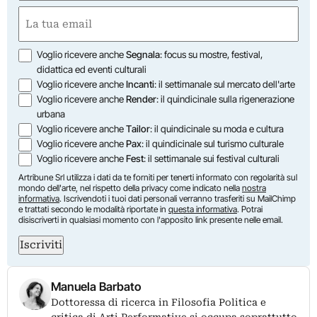
First
Email
(Required)
Opzioni
Voglio ricevere anche
Segnala
: focus su mostre, festival,
didattica ed eventi culturali
Voglio ricevere anche
Incanti
: il settimanale sul mercato dell'arte
Voglio ricevere anche
Render
: il quindicinale sulla rigenerazione
urbana
Voglio ricevere anche
Tailor
: il quindicinale su moda e cultura
Voglio ricevere anche
Pax
: il quindicinale sul turismo culturale
Voglio ricevere anche
Fest
: il settimanale sui festival culturali
Artribune Srl utilizza i dati da te forniti per tenerti informato con regolarità sul
mondo dell'arte, nel rispetto della privacy come indicato nella
nostra
informativa
. Iscrivendoti i tuoi dati personali verranno trasferiti su MailChimp
e trattati secondo le modalità riportate in
questa informativa
. Potrai
disiscriverti in qualsiasi momento con l'apposito link presente nelle email.
Iscriviti
Manuela Barbato
Dottoressa di ricerca in Filosofia Politica e