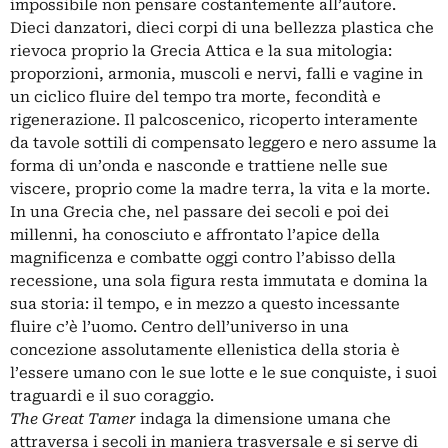
impossibile non pensare costantemente all’autore.
Dieci danzatori, dieci corpi di una bellezza plastica che
rievoca proprio la Grecia Attica e la sua mitologia:
proporzioni, armonia, muscoli e nervi, falli e vagine in
un ciclico fluire del tempo tra morte, fecondità e
rigenerazione. Il palcoscenico, ricoperto interamente
da tavole sottili di compensato leggero e nero assume la
forma di un’onda e nasconde e trattiene nelle sue
viscere, proprio come la madre terra, la vita e la morte.
In una Grecia che, nel passare dei secoli e poi dei
millenni, ha conosciuto e affrontato l’apice della
magnificenza e combatte oggi contro l’abisso della
recessione, una sola figura resta immutata e domina la
sua storia: il tempo, e in mezzo a questo incessante
fluire c’è l’uomo. Centro dell’universo in una
concezione assolutamente ellenistica della storia è
l’essere umano con le sue lotte e le sue conquiste, i suoi
traguardi e il suo coraggio.
The Great Tamer
indaga la dimensione umana che
attraversa i secoli in maniera trasversale e si serve di