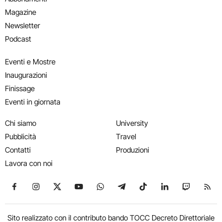
Magazine
Newsletter
Podcast
Eventi e Mostre
Inaugurazioni
Finissage
Eventi in giornata
Chi siamo
University
Pubblicità
Travel
Contatti
Produzioni
Lavora con noi
Seguici su Facebook
Seguici su Instagram
Seguici su X
Seguici su YouTube
Seguici su WhatsApp
Seguici su Telegram
Seguici su TikTok
Seguici su Link
Seguici su
Segui
Sito realizzato con il contributo bando TOCC Decreto Direttoriale