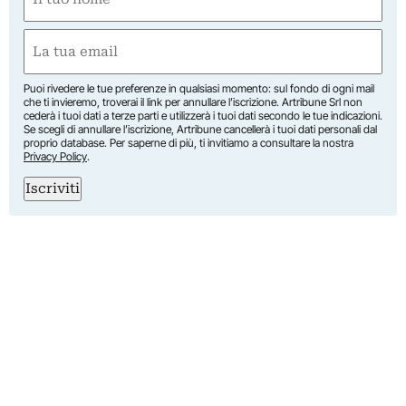
(Required)
First
Email
(Required)
Puoi rivedere le tue preferenze in qualsiasi momento: sul fondo di ogni mail
che ti invieremo, troverai il link per annullare l’iscrizione. Artribune Srl non
cederà i tuoi dati a terze parti e utilizzerà i tuoi dati secondo le tue indicazioni.
Se scegli di annullare l’iscrizione, Artribune cancellerà i tuoi dati personali dal
proprio database. Per saperne di più, ti invitiamo a consultare la nostra
Privacy Policy
.
Iscriviti