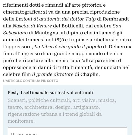
riferimenti dotti e rimandi all’arte pittorica e
cinematografica: si va da una precisa riproduzione
delle
Lezioni di anatomia del dottor
Tulp
di
Rembrandt
alla
Nascita di Venere
del
Botticelli
, dal celebre
San
Sebastiano
di
Mantegna
, al dipinto che infiammò gli
animi dei francesi nel 1830 e li spinse a ribellarsi contro
l’oppressore,
La Libertà che guida il popolo
di
Delacroix
fino all’ingresso di un grande mappamondo che non
può che riportare alla memoria un’altra parentesi di
oppressione ai danni di tutta l’umanità, denunciata nel
celebre film
Il grande dittatore
di
Chaplin
.
L'ARTICOLO CONTINUA PIÙ SOTTO
Fest, il settimanale sui festival culturali
Scenari, politiche culturali, arti visive, musica,
teatro, architettura, design, artigianato,
rigenerazione urbana e i trend globali da
monitorare.
Nome