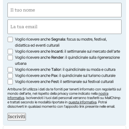
Nome
(Obbligatorio)
Nome
Email
(Obbligatorio)
Opzioni
Voglio ricevere anche
Segnala
: focus su mostre, festival,
didattica ed eventi culturali
Voglio ricevere anche
Incanti
: il settimanale sul mercato dell'arte
Voglio ricevere anche
Render
: il quindicinale sulla rigenerazione
urbana
Voglio ricevere anche
Tailor
: il quindicinale su moda e cultura
Voglio ricevere anche
Pax
: il quindicinale sul turismo culturale
Voglio ricevere anche
Fest
: il settimanale sui festival culturali
Artribune Srl utilizza i dati da te forniti per tenerti informato con regolarità sul
mondo dell'arte, nel rispetto della privacy come indicato nella
nostra
informativa
. Iscrivendoti i tuoi dati personali verranno trasferiti su MailChimp
e trattati secondo le modalità riportate in
questa informativa
. Potrai
disiscriverti in qualsiasi momento con l'apposito link presente nelle email.
Iscriviti