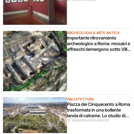
mostra a Roma
ARCHEOLOGIA & ARTE ANTICA
Importante ritrovamento
archeologico a Roma: mosaici e
affreschi riemergono sotto Villa
Celimontana durante un
cantiere
ARCHITETTURA
Piazza dei Cinquecento a Roma
trasformata in una bollente
landa di catrame. Lo studio di
di Valentina Silvestrini
architettura disconosce il
progetto