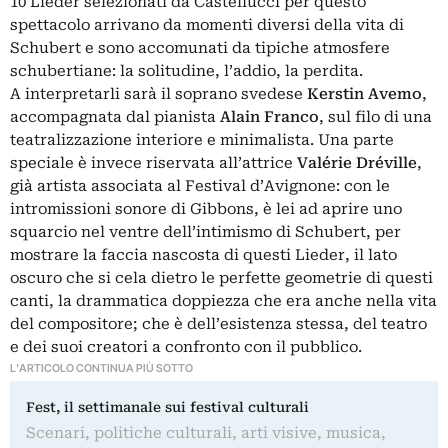
10 Lieder selezionati da Castellucci per questo
spettacolo arrivano da momenti diversi della vita di
Schubert e sono accomunati da tipiche atmosfere
schubertiane: la solitudine, l’addio, la perdita.
A interpretarli sarà il soprano svedese
Kerstin Avemo
,
accompagnata dal pianista
Alain Franco
, sul filo di una
teatralizzazione interiore e minimalista. Una parte
speciale è invece riservata all’attrice
Valérie Dréville
,
già artista associata al Festival d’Avignone: con le
intromissioni sonore di Gibbons, è lei ad aprire uno
squarcio nel ventre dell’intimismo di Schubert, per
mostrare la faccia nascosta di questi Lieder, il lato
oscuro che si cela dietro le perfette geometrie di questi
canti, la drammatica doppiezza che era anche nella vita
del compositore; che è dell’esistenza stessa, del teatro
e dei suoi creatori a confronto con il pubblico.
L'ARTICOLO CONTINUA PIÙ SOTTO
Fest, il settimanale sui festival culturali
Scenari, politiche culturali, arti visive, musica,