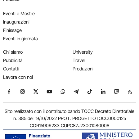
Eventi e Mostre
Inaugurazioni
Finissage
Eventi in giornata
Chi siamo
University
Pubblicità
Travel
Contatti
Produzioni
Lavora con noi
Seguici su Facebook
Seguici su Instagram
Seguici su X
Seguici su YouTube
Seguici su WhatsApp
Seguici su Telegram
Seguici su TikTok
Seguici su Link
Seguici su
Segui
Sito realizzato con il contributo bando TOCC Decreto Direttoriale
n. 385 del 19/10/2022 PROT. PROGETTOTOCC0000125
COR15906233 CUPC87J23001080008