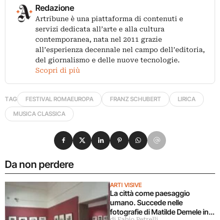
Redazione
Artribune è una piattaforma di contenuti e
servizi dedicata all’arte e alla cultura
contemporanea, nata nel 2011 grazie
all’esperienza decennale nel campo dell’editoria,
del giornalismo e delle nuove tecnologie.
Scopri di più
TAG
FESTIVAL ROMAEUROPA
FRANZ SCHUBERT
LIRICA
MUSICA CLASSICA
Condividi su Facebook
Condividi su X
Condividi su LinkedIn
Condividi su Pinterest
Condividi su WhatsApp
Condividi su Email
Da non perdere
ARTI VISIVE
La città come paesaggio
umano. Succede nelle
fotografie di Matilde Demele in
di Fabio Petrelli