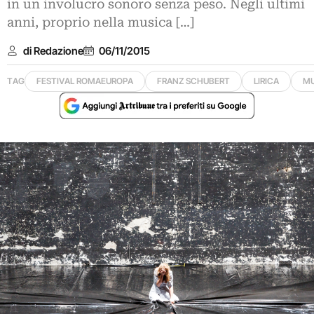
in un involucro sonoro senza peso. Negli ultimi
anni, proprio nella musica […]
di Redazione
06/11/2015
TAG
FESTIVAL ROMAEUROPA
FRANZ SCHUBERT
LIRICA
MU