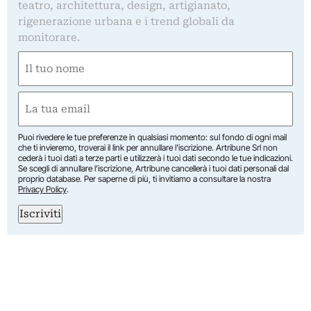
teatro, architettura, design, artigianato,
rigenerazione urbana e i trend globali da
monitorare.
Nome
(Obbligatorio)
Nome
Email
(Obbligatorio)
Puoi rivedere le tue preferenze in qualsiasi momento: sul fondo di ogni mail
che ti invieremo, troverai il link per annullare l’iscrizione. Artribune Srl non
cederà i tuoi dati a terze parti e utilizzerà i tuoi dati secondo le tue indicazioni.
Se scegli di annullare l’iscrizione, Artribune cancellerà i tuoi dati personali dal
proprio database. Per saperne di più, ti invitiamo a consultare la nostra
Privacy Policy
.
Iscriviti