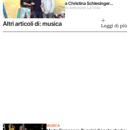
a Christina Schlesinger
di Antonino La Vela
delle Guerrilla Girls
Altri articoli di: musica
Leggi di più
MUSICA