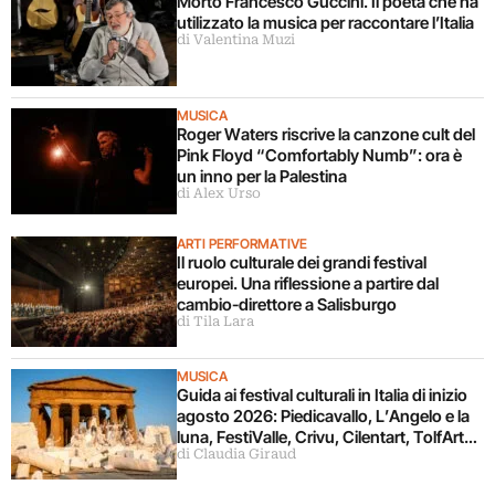
Morto Francesco Guccini. Il poeta che ha
utilizzato la musica per raccontare l’Italia
di Valentina Muzi
MUSICA
Roger Waters riscrive la canzone cult del
Pink Floyd “Comfortably Numb”: ora è
un inno per la Palestina
di Alex Urso
ARTI PERFORMATIVE
Il ruolo culturale dei grandi festival
europei. Una riflessione a partire dal
cambio-direttore a Salisburgo
di Tila Lara
MUSICA
Guida ai festival culturali in Italia di inizio
agosto 2026: Piedicavallo, L’Angelo e la
luna, FestiValle, Crivu, Cilentart, TolfArte,
di Claudia Giraud
Pietrasanta è Ceramica