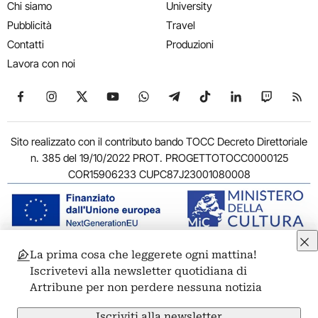
Chi siamo
University
Pubblicità
Travel
Contatti
Produzioni
Lavora con noi
Seguici su Facebook
Seguici su Instagram
Seguici su X
Seguici su YouTube
Seguici su WhatsApp
Seguici su Telegram
Seguici su TikTok
Seguici su Link
Seguici su
Segui
Sito realizzato con il contributo bando TOCC Decreto Direttoriale
n. 385 del 19/10/2022 PROT. PROGETTOTOCC0000125
COR15906233 CUPC87J23001080008
La prima cosa che leggerete ogni mattina!
© 2011-2026 ARTRIBUNE srl – Corso Vittorio Emanuele II, 287 –
Iscrivetevi alla newsletter quotidiana di
00186 Roma - P.I. 11381581005
Artribune per non perdere nessuna notizia
Privacy: Responsabile della protezione dei dati personali
ARTRIBUNE srl – Corso Vittorio Emanuele II, 287 – 00186 Roma
Iscriviti alla newsletter