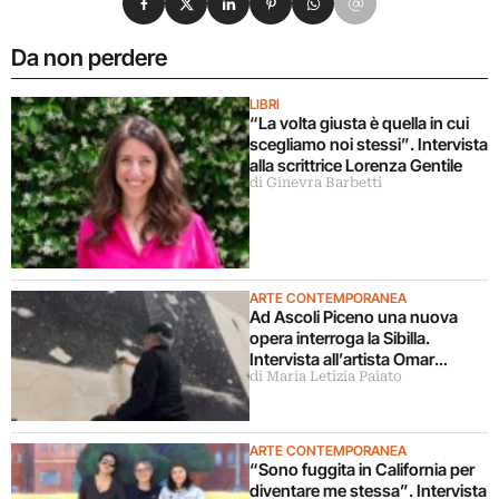
Da non perdere
LIBRI
“La volta giusta è quella in cui
scegliamo noi stessi”. Intervista
alla scrittrice Lorenza Gentile
di Ginevra Barbetti
ARTE CONTEMPORANEA
Ad Ascoli Piceno una nuova
opera interroga la Sibilla.
Intervista all’artista Omar
di Maria Letizia Paiato
Galliani
ARTE CONTEMPORANEA
“Sono fuggita in California per
diventare me stessa”. Intervista