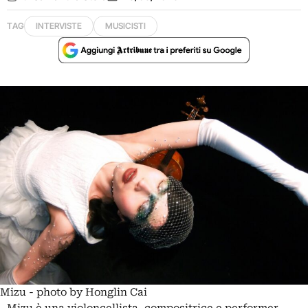
TAG
INTERVISTE
MUSICISTI
Mizu - photo by Honglin Cai
Mizu
è una
violoncellista
, compositrice e performer