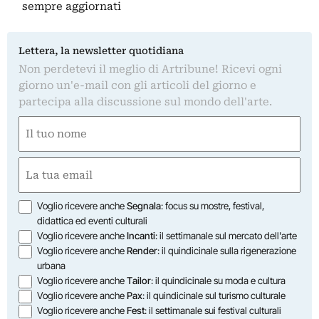
sempre aggiornati
Lettera, la newsletter quotidiana
Non perdetevi il meglio di Artribune! Ricevi ogni
giorno un'e-mail con gli articoli del giorno e
partecipa alla discussione sul mondo dell'arte.
Nome
(Required)
First
Email
(Required)
Opzioni
Voglio ricevere anche
Segnala
: focus su mostre, festival,
didattica ed eventi culturali
Voglio ricevere anche
Incanti
: il settimanale sul mercato dell'arte
Voglio ricevere anche
Render
: il quindicinale sulla rigenerazione
urbana
Voglio ricevere anche
Tailor
: il quindicinale su moda e cultura
Voglio ricevere anche
Pax
: il quindicinale sul turismo culturale
Voglio ricevere anche
Fest
: il settimanale sui festival culturali