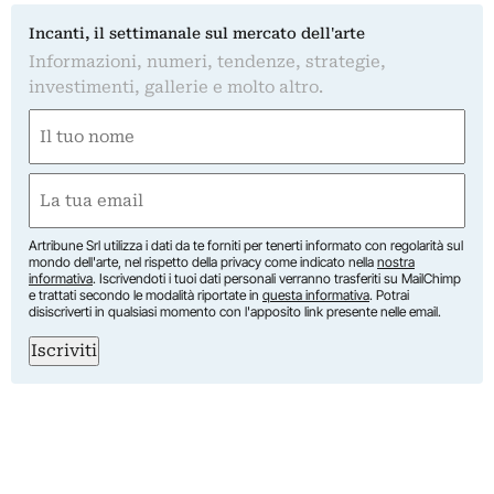
Incanti, il settimanale sul mercato dell'arte
Informazioni, numeri, tendenze, strategie,
investimenti, gallerie e molto altro.
Nome
(Required)
First
Email
(Required)
Artribune Srl utilizza i dati da te forniti per tenerti informato con regolarità sul
mondo dell'arte, nel rispetto della privacy come indicato nella
nostra
informativa
. Iscrivendoti i tuoi dati personali verranno trasferiti su MailChimp
e trattati secondo le modalità riportate in
questa informativa
. Potrai
disiscriverti in qualsiasi momento con l'apposito link presente nelle email.
Iscriviti