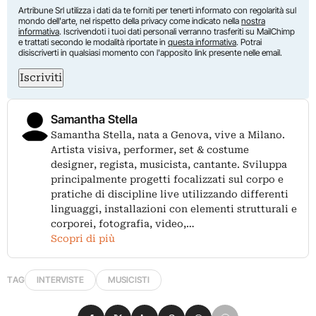
Artribune Srl utilizza i dati da te forniti per tenerti informato con regolarità sul
mondo dell'arte, nel rispetto della privacy come indicato nella
nostra
informativa
. Iscrivendoti i tuoi dati personali verranno trasferiti su MailChimp
e trattati secondo le modalità riportate in
questa informativa
. Potrai
disiscriverti in qualsiasi momento con l'apposito link presente nelle email.
Iscriviti
Samantha Stella
Samantha Stella, nata a Genova, vive a Milano.
Artista visiva, performer, set & costume
designer, regista, musicista, cantante. Sviluppa
principalmente progetti focalizzati sul corpo e
pratiche di discipline live utilizzando differenti
linguaggi, installazioni con elementi strutturali e
corporei, fotografia, video,…
Scopri di più
TAG
INTERVISTE
MUSICISTI
Condividi su Facebook
Condividi su X
Condividi su LinkedIn
Condividi su Pinterest
Condividi su WhatsApp
Condividi su Email