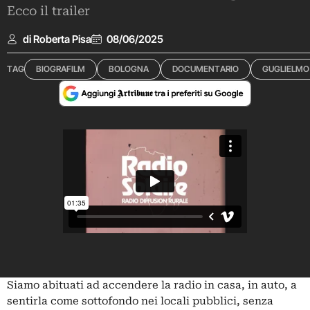
Ecco il trailer
di Roberta Pisa
08/06/2025
TAG
BIOGRAFILM
BOLOGNA
DOCUMENTARIO
GUGLIELMO
Siamo abituati ad accendere la radio in casa, in auto, a
sentirla come sottofondo nei locali pubblici, senza