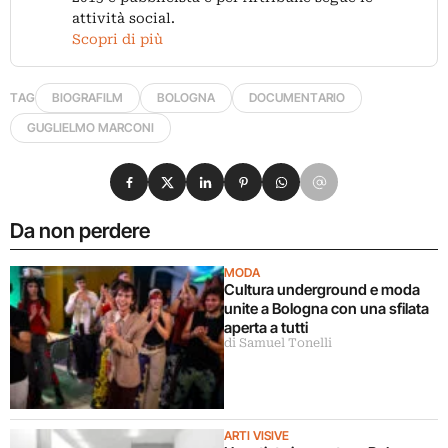
attività social.
Scopri di più
TAG
BIOGRAFILM
BOLOGNA
DOCUMENTARIO
GUGLIELMO MARCONI
Condividi su Facebook
Condividi su X
Condividi su LinkedIn
Condividi su Pinterest
Condividi su WhatsApp
Condividi su Email
Da non perdere
MODA
Cultura underground e moda
unite a Bologna con una sfilata
aperta a tutti
di Samuel Tonelli
ARTI VISIVE