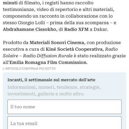
minuti
di filmato, i registi hanno raccolto
testimonianze, video di repertorio e altri materiali,
componendo un racconto in collaborazione con lo
stesso Giorgio Lolli – prima della sua scomparsa – e
Abdrahamane Cissokho
, di
Radio XFM
a Dakar.
Prodotto da
Materiali Sonori Cinema
, con produzione
esecutiva a cura di
Kiné Società Cooperativa
,
Radio
Solaire – Radio Diffusion Rurale
è stato realizzato grazie
all’
Emilia Romagna Film Commission
.
L'ARTICOLO CONTINUA PIÙ SOTTO
Incanti, il settimanale sul mercato dell'arte
Informazioni, numeri, tendenze, strategie,
investimenti, gallerie e molto altro.
Nome
(Obbligatorio)
Nome
Email
(Obbligatorio)