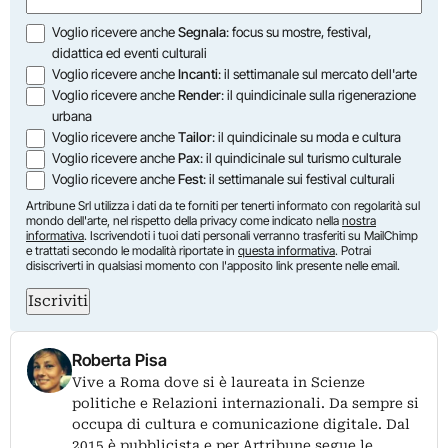
Opzioni
Voglio ricevere anche
Segnala
: focus su mostre, festival,
didattica ed eventi culturali
Voglio ricevere anche
Incanti
: il settimanale sul mercato dell'arte
Voglio ricevere anche
Render
: il quindicinale sulla rigenerazione
urbana
Voglio ricevere anche
Tailor
: il quindicinale su moda e cultura
Voglio ricevere anche
Pax
: il quindicinale sul turismo culturale
Voglio ricevere anche
Fest
: il settimanale sui festival culturali
Artribune Srl utilizza i dati da te forniti per tenerti informato con regolarità sul
mondo dell'arte, nel rispetto della privacy come indicato nella
nostra
informativa
. Iscrivendoti i tuoi dati personali verranno trasferiti su MailChimp
e trattati secondo le modalità riportate in
questa informativa
. Potrai
disiscriverti in qualsiasi momento con l'apposito link presente nelle email.
Iscriviti
Roberta Pisa
Vive a Roma dove si è laureata in Scienze
politiche e Relazioni internazionali. Da sempre si
occupa di cultura e comunicazione digitale. Dal
2015 è pubblicista e per Artribune segue le