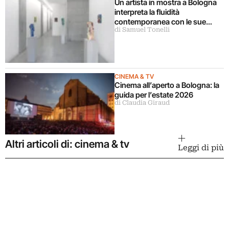
Un artista in mostra a Bologna
interpreta la fluidità
contemporanea con le sue
di Samuel Tonelli
sculture
CINEMA & TV
Cinema all’aperto a Bologna: la
guida per l’estate 2026
di Claudia Giraud
Altri articoli di: cinema & tv
Leggi di più