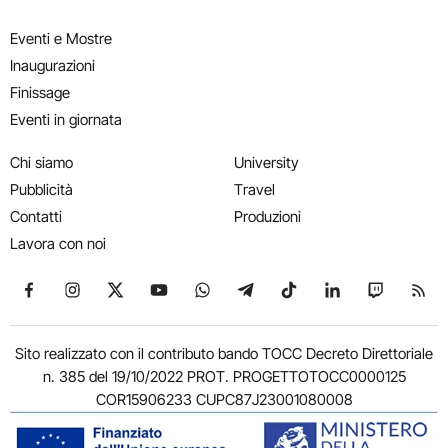
Eventi e Mostre
Inaugurazioni
Finissage
Eventi in giornata
Chi siamo
University
Pubblicità
Travel
Contatti
Produzioni
Lavora con noi
Seguici su Facebook
Seguici su Instagram
Seguici su X
Seguici su YouTube
Seguici su WhatsApp
Seguici su Telegram
Seguici su TikTok
Seguici su Link
Seguici su
Segui
Sito realizzato con il contributo bando TOCC Decreto Direttoriale
n. 385 del 19/10/2022 PROT. PROGETTOTOCC0000125
COR15906233 CUPC87J23001080008