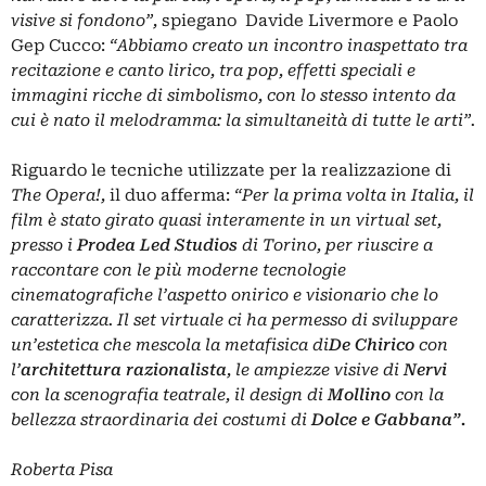
visive si fondono”,
spiegano Davide Livermore e Paolo
Gep Cucco:
“Abbiamo creato un incontro inaspettato tra
recitazione e canto lirico, tra pop, effetti speciali e
immagini ricche di simbolismo, con lo stesso intento da
cui è nato il melodramma: la simultaneità di tutte le arti”.
Riguardo le tecniche utilizzate per la realizzazione di
The Opera!,
il duo afferma:
“Per la prima volta in Italia, il
film è stato girato quasi interamente in un virtual set,
presso i
Prodea Led Studios
di Torino, per riuscire a
raccontare con le più moderne tecnologie
cinematografiche l’aspetto onirico e visionario che lo
caratterizza. Il set virtuale ci ha permesso di sviluppare
un’estetica che mescola la metafisica di
De Chirico
con
l’
architettura razionalista
, le ampiezze visive di
Nervi
con la scenografia teatrale, il design di
Mollino
con la
bellezza straordinaria dei costumi di
Dolce e Gabbana
”.
Roberta Pisa