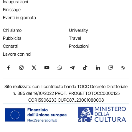
Inaugurazioni
Finissage
Eventi in giornata
Chi siamo
University
Pubblicità
Travel
Contatti
Produzioni
Lavora con noi
Seguici su Facebook
Seguici su Instagram
Seguici su X
Seguici su YouTube
Seguici su WhatsApp
Seguici su Telegram
Seguici su TikTok
Seguici su Link
Seguici su
Segui
Sito realizzato con il contributo bando TOCC Decreto Direttoriale
n. 385 del 19/10/2022 PROT. PROGETTOTOCC0000125
COR15906233 CUPC87J23001080008