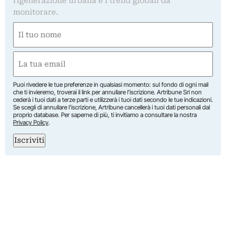
rigenerazione urbana e i trend globali da
monitorare.
Nome
(Required)
First
Email
(Required)
Puoi rivedere le tue preferenze in qualsiasi momento: sul fondo di ogni mail
che ti invieremo, troverai il link per annullare l’iscrizione. Artribune Srl non
cederà i tuoi dati a terze parti e utilizzerà i tuoi dati secondo le tue indicazioni.
Se scegli di annullare l’iscrizione, Artribune cancellerà i tuoi dati personali dal
proprio database. Per saperne di più, ti invitiamo a consultare la nostra
Privacy Policy
.
Iscriviti