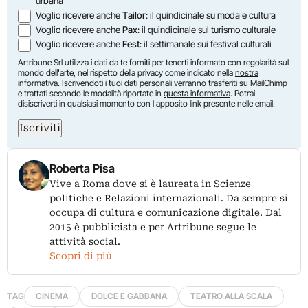
urbana
Voglio ricevere anche
Tailor
: il quindicinale su moda e cultura
Voglio ricevere anche
Pax
: il quindicinale sul turismo culturale
Voglio ricevere anche
Fest
: il settimanale sui festival culturali
Artribune Srl utilizza i dati da te forniti per tenerti informato con regolarità sul
mondo dell'arte, nel rispetto della privacy come indicato nella
nostra
informativa
. Iscrivendoti i tuoi dati personali verranno trasferiti su MailChimp
e trattati secondo le modalità riportate in
questa informativa
. Potrai
disiscriverti in qualsiasi momento con l'apposito link presente nelle email.
Iscriviti
Roberta Pisa
Vive a Roma dove si è laureata in Scienze
politiche e Relazioni internazionali. Da sempre si
occupa di cultura e comunicazione digitale. Dal
2015 è pubblicista e per Artribune segue le
attività social.
Scopri di più
TAG
CINEMA
DOLCE E GABBANA
TEATRO ALLA SCALA