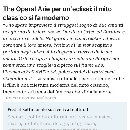
The Opera! Arie per un’eclissi: il mito
classico si fa moderno
“Uno sparo improvviso distrugge il sogno di due amanti
nel giorno delle loro nozze. Quello di Orfeo ed Euridice è
un destino crudele. Nel giorno in cui avrebbero dovuto
coronare il loro amore, l’anima di lei viene rapita e
portata negli inferi. Alla disperata ricerca della sua
amata, Orfeo scoprirà luoghi surreali: una Parigi semi-
sommersa, una scogliera a picco sul fiume Ade,
l’immensa hall dell’hotel, palcoscenici di teatri semi
abbandonati”
. La sinossi ufficiale lascia intendere che
il film è una rilettura moderna del mito classico,
incentrato sul tema dell’amore che sfida la morte.
L'ARTICOLO CONTINUA PIÙ SOTTO
Fest, il settimanale sui festival culturali
Scenari, politiche culturali, arti visive, musica,
teatro, architettura, design, artigianato,