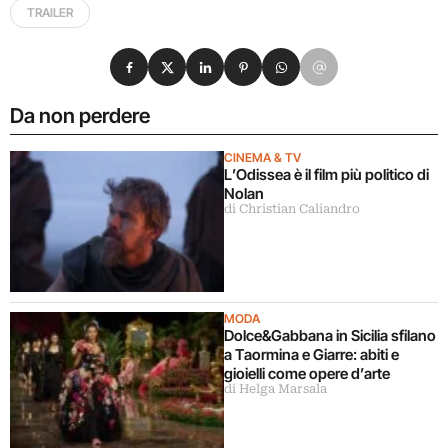
TRAILER
Condividi su Facebook
Condividi su X
Condividi su LinkedIn
Condividi su Pinterest
Condividi su WhatsApp
Condividi su Email
Da non perdere
CINEMA & TV
L’Odissea è il film più politico di
Nolan
di Christian Caliandro
MODA
Dolce&Gabbana in Sicilia sfilano
a Taormina e Giarre: abiti e
gioielli come opere d’arte
di Helga Marsala