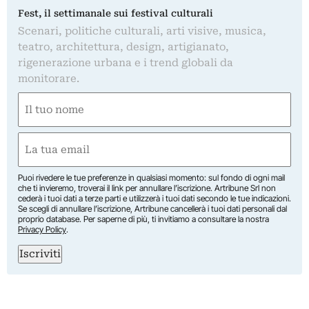
Fest, il settimanale sui festival culturali
Scenari, politiche culturali, arti visive, musica,
teatro, architettura, design, artigianato,
rigenerazione urbana e i trend globali da
monitorare.
Nome
(Required)
First
Email
(Required)
Puoi rivedere le tue preferenze in qualsiasi momento: sul fondo di ogni mail
che ti invieremo, troverai il link per annullare l’iscrizione. Artribune Srl non
cederà i tuoi dati a terze parti e utilizzerà i tuoi dati secondo le tue indicazioni.
Se scegli di annullare l’iscrizione, Artribune cancellerà i tuoi dati personali dal
proprio database. Per saperne di più, ti invitiamo a consultare la nostra
Privacy Policy
.
Iscriviti