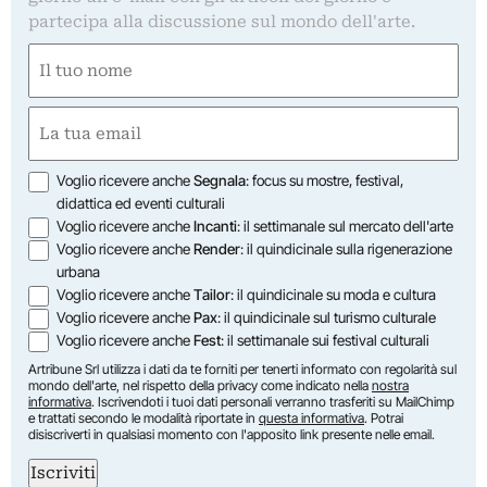
partecipa alla discussione sul mondo dell'arte.
Nome
(Required)
First
Email
(Required)
Opzioni
Voglio ricevere anche
Segnala
: focus su mostre, festival,
didattica ed eventi culturali
Voglio ricevere anche
Incanti
: il settimanale sul mercato dell'arte
Voglio ricevere anche
Render
: il quindicinale sulla rigenerazione
urbana
Voglio ricevere anche
Tailor
: il quindicinale su moda e cultura
Voglio ricevere anche
Pax
: il quindicinale sul turismo culturale
Voglio ricevere anche
Fest
: il settimanale sui festival culturali
Artribune Srl utilizza i dati da te forniti per tenerti informato con regolarità sul
mondo dell'arte, nel rispetto della privacy come indicato nella
nostra
informativa
. Iscrivendoti i tuoi dati personali verranno trasferiti su MailChimp
e trattati secondo le modalità riportate in
questa informativa
. Potrai
disiscriverti in qualsiasi momento con l'apposito link presente nelle email.
Iscriviti