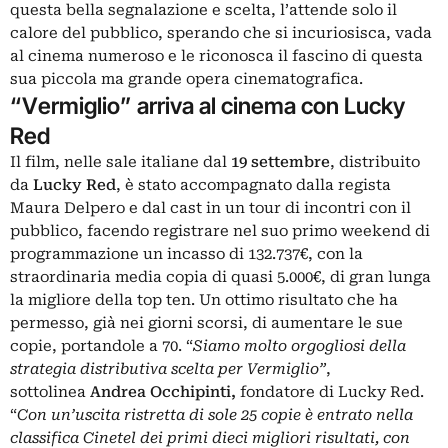
questa bella segnalazione e scelta, l’attende solo il
calore del pubblico, sperando che si incuriosisca, vada
al cinema numeroso e le riconosca il fascino di questa
sua piccola ma grande opera cinematografica.
“Vermiglio” arriva al cinema con Lucky
Red
Il film, nelle sale italiane dal
19 settembre
, distribuito
da
Lucky Red
, è stato accompagnato dalla regista
Maura Delpero e dal cast in un tour di incontri con il
pubblico, facendo registrare nel suo primo weekend di
programmazione un incasso di 132.737€, con la
straordinaria media copia di quasi 5.000€, di gran lunga
la migliore della top ten. Un ottimo risultato che ha
permesso, già nei giorni scorsi, di aumentare le sue
copie, portandole a 70. “
Siamo molto orgogliosi della
strategia distributiva scelta per Vermiglio”
,
sottolinea
Andrea Occhipinti,
fondatore di Lucky Red.
“
Con un’uscita ristretta di sole 25 copie è entrato nella
classifica Cinetel dei primi dieci migliori risultati, con