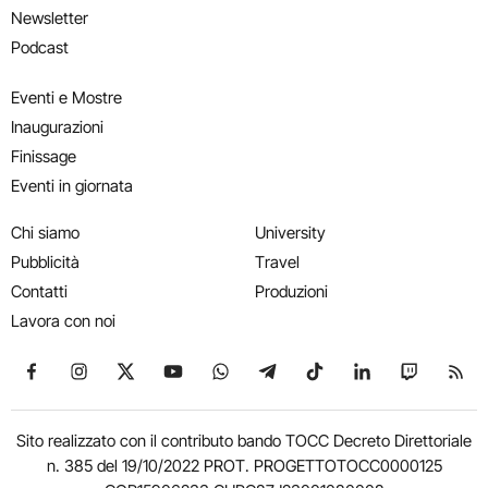
Newsletter
Podcast
Eventi e Mostre
Inaugurazioni
Finissage
Eventi in giornata
Chi siamo
University
Pubblicità
Travel
Contatti
Produzioni
Lavora con noi
Seguici su Facebook
Seguici su Instagram
Seguici su X
Seguici su YouTube
Seguici su WhatsApp
Seguici su Telegram
Seguici su TikTok
Seguici su Link
Seguici su
Segui
Sito realizzato con il contributo bando TOCC Decreto Direttoriale
n. 385 del 19/10/2022 PROT. PROGETTOTOCC0000125