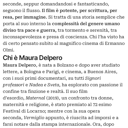
seconde, seppur domandandosi e fantasticando,
seguono il flusso.
Il film è potente, per scrittura, per
resa, per immagine.
Si tratta di una storia semplice che
porta al suo interno la
complessità del genere umano
diviso tra pace e guerra,
tra tormento e serenità, tra
inconsapevolezza e presa di coscienza. Chi l’ha visto ha
di certo pensato subito al magnifico cinema di Ermanno
Olmi.
Chi è Maura Delpero
Maura Delpero
, è nata a Bolzano e dopo aver studiato
lettere, a Bologna e Parigi, e cinema, a Buenos Aires,
con i suoi primi documentari, su tutti
Signori
professori
e
Nadea e Sveta
, ha esplorato con passione il
confine tra finzione e realtà. Il suo film
d’esordio,
Maternal
(2019), un confronto tra donne,
maternità e religione, è stato premiato al 72 esimo
Festival di Locarno; mentre con la sua opera
seconda,
Vermiglio
appunto, è riuscita ad imporsi e a
farsi notare dalla stampa internazionale. Ora, dopo