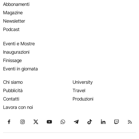
Abbonamenti
Magazine
Newsletter
Podcast
Eventi e Mostre
Inaugurazioni
Finissage
Eventi in giornata
Chi siamo
University
Pubblicità
Travel
Contatti
Produzioni
Lavora con noi
Seguici su Facebook
Seguici su Instagram
Seguici su X
Seguici su YouTube
Seguici su WhatsApp
Seguici su Telegram
Seguici su TikTok
Seguici su Link
Seguici su
Segui