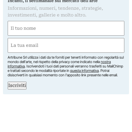
Incanti, il settimanale sul mercato dell'arte
Informazioni, numeri, tendenze, strategie,
investimenti, gallerie e molto altro.
Nome
(Required)
First
Email
(Required)
Artribune Srl utilizza i dati da te forniti per tenerti informato con regolarità sul
mondo dell'arte, nel rispetto della privacy come indicato nella
nostra
informativa
. Iscrivendoti i tuoi dati personali verranno trasferiti su MailChimp
e trattati secondo le modalità riportate in
questa informativa
. Potrai
disiscriverti in qualsiasi momento con l'apposito link presente nelle email.
Iscriviti