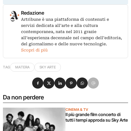
Redazione
Artribune è una piattaforma di contenuti e
servizi dedicata all’arte e alla cultura
contemporanea, nata nel 2011 grazie
all’esperienza decennale nel campo dell’editoria,
del giornalismo e delle nuove tecnologie.
Scopri di più
TAG
MATERA
SKY ARTE
Condividi su Facebook
Condividi su X
Condividi su LinkedIn
Condividi su Pinterest
Condividi su WhatsApp
Condividi su Email
Da non perdere
CINEMA & TV
Il più grande film concerto di
tutti i tempi approda su Sky Arte