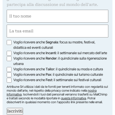
partecipa alla discussione sul mondo dell'arte.
Nome
(Required)
First
Email
(Required)
Opzioni
Voglio ricevere anche
Segnala
: focus su mostre, festival,
didattica ed eventi culturali
Voglio ricevere anche
Incanti
: il settimanale sul mercato dell'arte
Voglio ricevere anche
Render
: il quindicinale sulla rigenerazione
urbana
Voglio ricevere anche
Tailor
: il quindicinale su moda e cultura
Voglio ricevere anche
Pax
: il quindicinale sul turismo culturale
Voglio ricevere anche
Fest
: il settimanale sui festival culturali
Artribune Srl utilizza i dati da te forniti per tenerti informato con regolarità sul
mondo dell'arte, nel rispetto della privacy come indicato nella
nostra
informativa
. Iscrivendoti i tuoi dati personali verranno trasferiti su MailChimp
e trattati secondo le modalità riportate in
questa informativa
. Potrai
disiscriverti in qualsiasi momento con l'apposito link presente nelle email.
Iscriviti