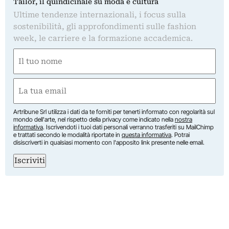
Tailor, il quindicinale su moda e cultura
Ultime tendenze internazionali, i focus sulla
sostenibilità, gli approfondimenti sulle fashion
week, le carriere e la formazione accademica.
Nome
(Required)
First
Email
(Required)
Artribune Srl utilizza i dati da te forniti per tenerti informato con regolarità sul
mondo dell'arte, nel rispetto della privacy come indicato nella
nostra
informativa
. Iscrivendoti i tuoi dati personali verranno trasferiti su MailChimp
e trattati secondo le modalità riportate in
questa informativa
. Potrai
disiscriverti in qualsiasi momento con l'apposito link presente nelle email.
Iscriviti