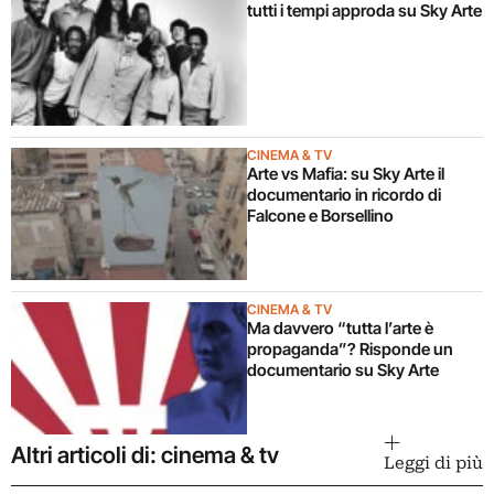
tutti i tempi approda su Sky Arte
CINEMA & TV
Arte vs Mafia: su Sky Arte il
documentario in ricordo di
Falcone e Borsellino
CINEMA & TV
Ma davvero “tutta l’arte è
propaganda”? Risponde un
documentario su Sky Arte
Altri articoli di: cinema & tv
Leggi di più