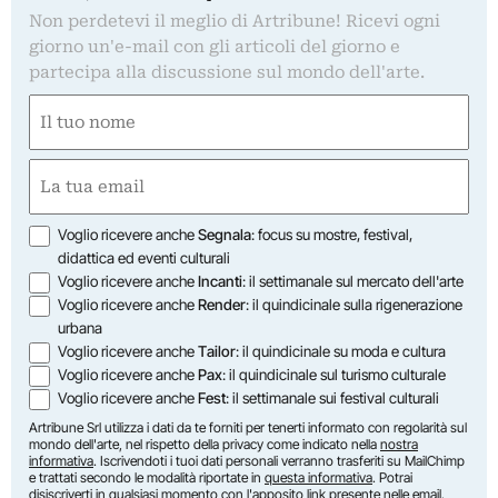
Non perdetevi il meglio di Artribune! Ricevi ogni
giorno un'e-mail con gli articoli del giorno e
partecipa alla discussione sul mondo dell'arte.
Nome
(Required)
First
Email
(Required)
Opzioni
Voglio ricevere anche
Segnala
: focus su mostre, festival,
didattica ed eventi culturali
Voglio ricevere anche
Incanti
: il settimanale sul mercato dell'arte
Voglio ricevere anche
Render
: il quindicinale sulla rigenerazione
urbana
Voglio ricevere anche
Tailor
: il quindicinale su moda e cultura
Voglio ricevere anche
Pax
: il quindicinale sul turismo culturale
Voglio ricevere anche
Fest
: il settimanale sui festival culturali
Artribune Srl utilizza i dati da te forniti per tenerti informato con regolarità sul
mondo dell'arte, nel rispetto della privacy come indicato nella
nostra
informativa
. Iscrivendoti i tuoi dati personali verranno trasferiti su MailChimp
e trattati secondo le modalità riportate in
questa informativa
. Potrai
disiscriverti in qualsiasi momento con l'apposito link presente nelle email.