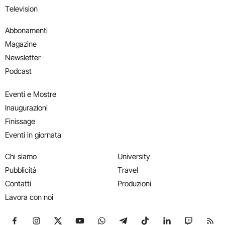
Television
Abbonamenti
Magazine
Newsletter
Podcast
Eventi e Mostre
Inaugurazioni
Finissage
Eventi in giornata
Chi siamo
University
Pubblicità
Travel
Contatti
Produzioni
Lavora con noi
Seguici su Facebook
Seguici su Instagram
Seguici su X
Seguici su YouTube
Seguici su WhatsApp
Seguici su Telegram
Seguici su TikTok
Seguici su Link
Seguici su
Segui