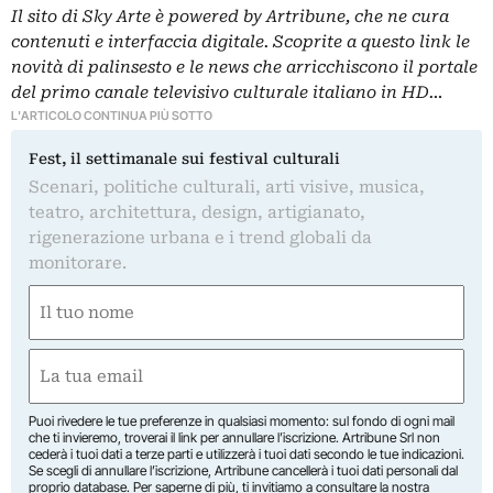
Il sito di Sky Arte è powered by Artribune, che ne cura
contenuti e interfaccia digitale. Scoprite a questo link le
novità di palinsesto e le news che arricchiscono il portale
del primo canale televisivo culturale italiano in HD…
L'ARTICOLO CONTINUA PIÙ SOTTO
Fest, il settimanale sui festival culturali
Scenari, politiche culturali, arti visive, musica,
teatro, architettura, design, artigianato,
rigenerazione urbana e i trend globali da
monitorare.
Nome
(Required)
First
Email
(Required)
Puoi rivedere le tue preferenze in qualsiasi momento: sul fondo di ogni mail
che ti invieremo, troverai il link per annullare l’iscrizione. Artribune Srl non
cederà i tuoi dati a terze parti e utilizzerà i tuoi dati secondo le tue indicazioni.
Se scegli di annullare l’iscrizione, Artribune cancellerà i tuoi dati personali dal
proprio database. Per saperne di più, ti invitiamo a consultare la nostra