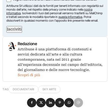
Artribune Srl utilizza i dati da te forniti per tenerti informato con regolarità sul
mondo dell'arte, nel rispetto della privacy come indicato nella
nostra
informativa
. Iscrivendoti i tuoi dati personali verranno trasferiti su MailChimp
e trattati secondo le modalità riportate in
questa informativa
. Potrai
disiscriverti in qualsiasi momento con l'apposito link presente nelle email.
Iscriviti
Redazione
Artribune è una piattaforma di contenuti e
servizi dedicata all’arte e alla cultura
contemporanea, nata nel 2011 grazie
all’esperienza decennale nel campo dell’editoria,
del giornalismo e delle nuove tecnologie.
Scopri di più
TAG
DOCUMENTARI
SKY ARTE
Condividi su Facebook
Condividi su X
Condividi su LinkedIn
Condividi su Pinterest
Condividi su WhatsApp
Condividi su Email