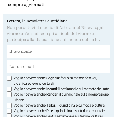
sempre aggiornati
Lettera, la newsletter quotidiana
Non perdetevi il meglio di Artribune! Ricevi ogni
giorno un'e-mail con gli articoli del giorno e
partecipa alla discussione sul mondo dell'arte.
Nome
(Required)
First
Email
(Required)
Opzioni
Voglio ricevere anche
Segnala
: focus su mostre, festival,
didattica ed eventi culturali
Voglio ricevere anche
Incanti
: il settimanale sul mercato dell'arte
Voglio ricevere anche
Render
: il quindicinale sulla rigenerazione
urbana
Voglio ricevere anche
Tailor
: il quindicinale su moda e cultura
Voglio ricevere anche
Pax
: il quindicinale sul turismo culturale
Voglio ricevere anche
Fest
: il settimanale sui festival culturali