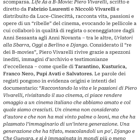
scomparsa.
Life As a B-Movie: Piero Vivarelli
, scritto e
diretto da
Fabrizio Laurenti
e
Niccolò Vivarelli
e
distribuito da Luce-Cinecittà, racconta vita, passioni e
opere di un “ribelle” del cinema, evocando le pellicole a
cui collaborò in qualità di regista o sceneggiatore dagli
Anni Sessanta agli Anni Novanta – tra le altre,
Urlatori
alla Sbarra
,
Oggi a Berlino
e
Django
. Considerato il “re
dei B-movies”, Piero Vivarelli rivive grazie a spezzoni
inediti, immagini d’archivio e testimonianze
d’eccellenza – come quelle di
Tarantino
,
Kusturica
,
Franco Nero
,
Pupi Avati
e
Salvatores
. Le parole dei
registi pongono in evidenza origini e intenti del
documentario: “
Raccontando la vita e le passioni di Piero
Vivarelli, rivisitando il suo cinema, ci piace rendere
omaggio a un cinema italiano che abbiamo amato e col
quale siamo cresciuti. Un cinema non considerato
d’autore e che non ha mai vinto palme o leoni, ma che ha
plasmato l’immaginario di un’intera generazione. Una
generazione che ha tifato, mescolandoli un po’, Django e
Che Guevara, e si è immaginata in mondi più o meno