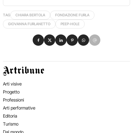
TAG
CHIARA BERTOLA
FONDAZIONE FURLA
GIOVANNA FURLANETTO
PEEP-HOLE
Condividi su Facebook
Condividi su X
Condividi su LinkedIn
Condividi su Pinterest
Condividi su WhatsApp
Condividi su Email
Artribune
Arti visive
Progetto
Professioni
Arti performative
Editoria
Turismo
Dal mondo