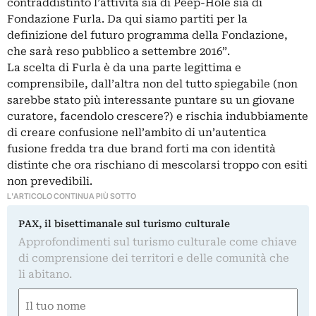
contraddistinto l’attività sia di Peep-Hole sia di
Fondazione Furla. Da qui siamo partiti per la
definizione del futuro programma della Fondazione,
che sarà reso pubblico a settembre 2016”.
La scelta di Furla è da una parte legittima e
comprensibile, dall’altra non del tutto spiegabile (non
sarebbe stato più interessante puntare su un giovane
curatore, facendolo crescere?) e rischia indubbiamente
di creare confusione nell’ambito di un’autentica
fusione fredda tra due brand forti ma con identità
distinte che ora rischiano di mescolarsi troppo con esiti
non prevedibili.
L'ARTICOLO CONTINUA PIÙ SOTTO
PAX, il bisettimanale sul turismo culturale
Approfondimenti sul turismo culturale come chiave
di comprensione dei territori e delle comunità che
li abitano.
Nome
(Required)