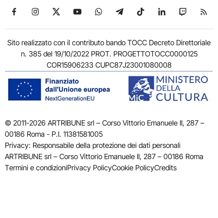
Seguici su Facebook
Seguici su Instagram
Seguici su X
Seguici su YouTube
Seguici su WhatsApp
Seguici su Telegram
Seguici su TikTok
Seguici su Link
Seguici su
Segui
Sito realizzato con il contributo bando TOCC Decreto Direttoriale
n. 385 del 19/10/2022 PROT. PROGETTOTOCC0000125
COR15906233 CUPC87J23001080008
© 2011-2026 ARTRIBUNE srl – Corso Vittorio Emanuele II, 287 –
00186 Roma - P.I. 11381581005
Privacy: Responsabile della protezione dei dati personali
ARTRIBUNE srl – Corso Vittorio Emanuele II, 287 – 00186 Roma
Termini e condizioni
Privacy Policy
Cookie Policy
Credits