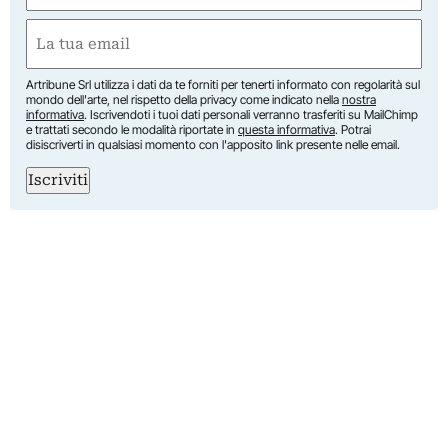
First
Email
(Required)
Artribune Srl utilizza i dati da te forniti per tenerti informato con regolarità sul
mondo dell'arte, nel rispetto della privacy come indicato nella
nostra
informativa
. Iscrivendoti i tuoi dati personali verranno trasferiti su MailChimp
e trattati secondo le modalità riportate in
questa informativa
. Potrai
disiscriverti in qualsiasi momento con l'apposito link presente nelle email.
Iscriviti