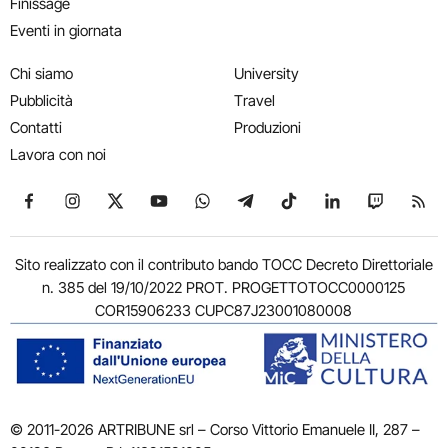
Finissage
Eventi in giornata
Chi siamo
University
Pubblicità
Travel
Contatti
Produzioni
Lavora con noi
Seguici su Facebook
Seguici su Instagram
Seguici su X
Seguici su YouTube
Seguici su WhatsApp
Seguici su Telegram
Seguici su TikTok
Seguici su Link
Seguici su
Segui
Sito realizzato con il contributo bando TOCC Decreto Direttoriale
n. 385 del 19/10/2022 PROT. PROGETTOTOCC0000125
COR15906233 CUPC87J23001080008
© 2011-2026 ARTRIBUNE srl – Corso Vittorio Emanuele II, 287 –