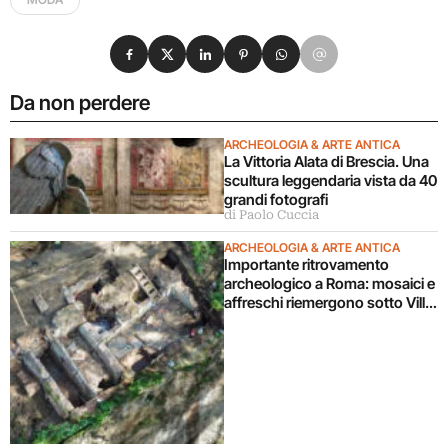
Condividi su Facebook
Condividi su X
Condividi su LinkedIn
Condividi su Pinterest
Condividi su WhatsApp
Condividi su Email
Da non perdere
ARCHEOLOGIA & ARTE ANTICA
La Vittoria Alata di Brescia. Una
scultura leggendaria vista da 40
grandi fotografi
di Paolo Cuccia
ARCHEOLOGIA & ARTE ANTICA
Importante ritrovamento
archeologico a Roma: mosaici e
affreschi riemergono sotto Villa
Celimontana durante un
cantiere