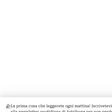
La prima cosa che leggerete ogni mattina! Iscrivetev
alla newsletter quotidiana di Artribune per non perd