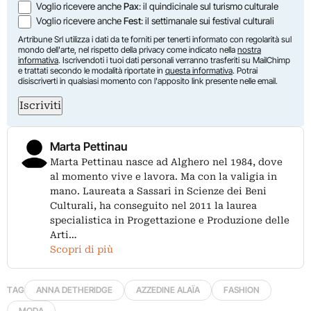
Voglio ricevere anche
Pax
: il quindicinale sul turismo culturale
Voglio ricevere anche
Fest
: il settimanale sui festival culturali
Artribune Srl utilizza i dati da te forniti per tenerti informato con regolarità sul
mondo dell'arte, nel rispetto della privacy come indicato nella
nostra
informativa
. Iscrivendoti i tuoi dati personali verranno trasferiti su MailChimp
e trattati secondo le modalità riportate in
questa informativa
. Potrai
disiscriverti in qualsiasi momento con l'apposito link presente nelle email.
Iscriviti
Marta Pettinau
Marta Pettinau nasce ad Alghero nel 1984, dove
al momento vive e lavora. Ma con la valigia in
mano. Laureata a Sassari in Scienze dei Beni
Culturali, ha conseguito nel 2011 la laurea
specialistica in Progettazione e Produzione delle
Arti…
Scopri di più
TAG
ANNA DETHERIDGE
AZZEDINE ALAÏA
FASHION
MODA