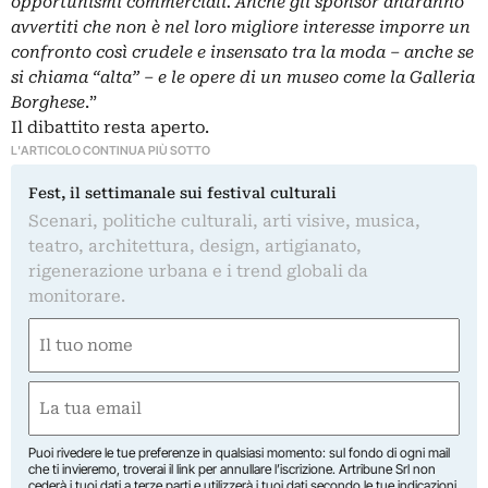
opportunismi commerciali. Anche gli sponsor andranno
avvertiti che non è nel loro migliore interesse imporre un
confronto così crudele e insensato tra la moda – anche se
si chiama “alta” – e le opere di un museo come la Galleria
Borghese
.”
Il dibattito resta aperto.
L'ARTICOLO CONTINUA PIÙ SOTTO
Fest, il settimanale sui festival culturali
Scenari, politiche culturali, arti visive, musica,
teatro, architettura, design, artigianato,
rigenerazione urbana e i trend globali da
monitorare.
Nome
(Required)
First
Email
(Required)
Puoi rivedere le tue preferenze in qualsiasi momento: sul fondo di ogni mail
che ti invieremo, troverai il link per annullare l’iscrizione. Artribune Srl non
cederà i tuoi dati a terze parti e utilizzerà i tuoi dati secondo le tue indicazioni.