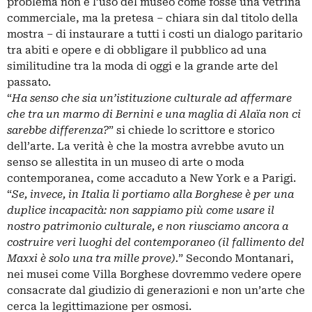
problema non è l’uso del museo come fosse una vetrina
commerciale, ma la pretesa – chiara sin dal titolo della
mostra – di instaurare a tutti i costi un dialogo paritario
tra abiti e opere e di obbligare il pubblico ad una
similitudine tra la moda di oggi e la grande arte del
passato.
“
Ha senso che sia un’istituzione culturale ad affermare
che tra un marmo di Bernini e una maglia di Alaïa non ci
sarebbe differenza?
” si chiede lo scrittore e storico
dell’arte. La verità è che la mostra avrebbe avuto un
senso se allestita in un museo di arte o moda
contemporanea, come accaduto a New York e a Parigi.
“
Se, invece, in Italia li portiamo alla Borghese è per una
duplice incapacità: non sappiamo più come usare il
nostro patrimonio culturale, e non riusciamo ancora a
costruire veri luoghi del contemporaneo (il fallimento del
Maxxi è solo una tra mille prove).
” Secondo Montanari,
nei musei come Villa Borghese dovremmo vedere opere
consacrate dal giudizio di generazioni e non un’arte che
cerca la legittimazione per osmosi.