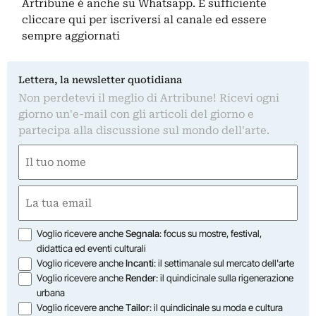
Artribune è anche su Whatsapp. È sufficiente
cliccare qui
per iscriversi al canale ed essere
sempre aggiornati
Lettera, la newsletter quotidiana
Non perdetevi il meglio di Artribune! Ricevi ogni
giorno un'e-mail con gli articoli del giorno e
partecipa alla discussione sul mondo dell'arte.
Nome
(Required)
First
Email
(Required)
Opzioni
Voglio ricevere anche
Segnala
: focus su mostre, festival,
didattica ed eventi culturali
Voglio ricevere anche
Incanti
: il settimanale sul mercato dell'arte
Voglio ricevere anche
Render
: il quindicinale sulla rigenerazione
urbana
Voglio ricevere anche
Tailor
: il quindicinale su moda e cultura