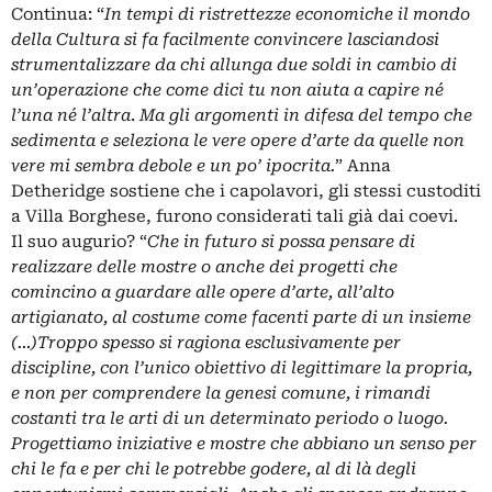
Continua: “
In tempi di ristrettezze economiche il mondo
della Cultura si fa facilmente convincere lasciandosi
strumentalizzare da chi allunga due soldi in cambio di
un’operazione che come dici tu non aiuta a capire né
l’una né l’altra
.
Ma gli argomenti in difesa del tempo che
sedimenta e seleziona le vere opere d’arte da quelle non
vere mi sembra debole e un po’ ipocrita.
” Anna
Detheridge sostiene che i capolavori, gli stessi custoditi
a Villa Borghese, furono considerati tali già dai coevi.
Il suo augurio? “
Che in futuro si possa pensare di
realizzare delle mostre o anche dei progetti che
comincino a guardare alle opere d’arte, all’alto
artigianato, al costume come facenti parte di un insieme
(…)Troppo spesso si ragiona esclusivamente per
discipline, con l’unico obiettivo di legittimare la propria,
e non per comprendere la genesi comune, i rimandi
costanti tra le arti di un determinato periodo o luogo.
Progettiamo iniziative e mostre che abbiano un senso per
chi le fa e per chi le potrebbe godere, al di là degli