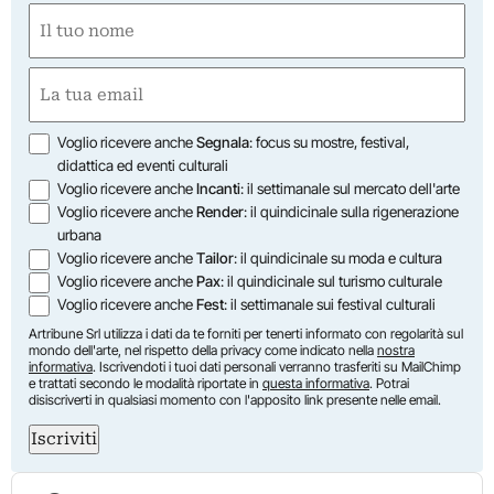
Nome
(Required)
First
Email
(Required)
Opzioni
Voglio ricevere anche
Segnala
: focus su mostre, festival,
didattica ed eventi culturali
Voglio ricevere anche
Incanti
: il settimanale sul mercato dell'arte
Voglio ricevere anche
Render
: il quindicinale sulla rigenerazione
urbana
Voglio ricevere anche
Tailor
: il quindicinale su moda e cultura
Voglio ricevere anche
Pax
: il quindicinale sul turismo culturale
Voglio ricevere anche
Fest
: il settimanale sui festival culturali
Artribune Srl utilizza i dati da te forniti per tenerti informato con regolarità sul
mondo dell'arte, nel rispetto della privacy come indicato nella
nostra
informativa
. Iscrivendoti i tuoi dati personali verranno trasferiti su MailChimp
e trattati secondo le modalità riportate in
questa informativa
. Potrai
disiscriverti in qualsiasi momento con l'apposito link presente nelle email.
Iscriviti