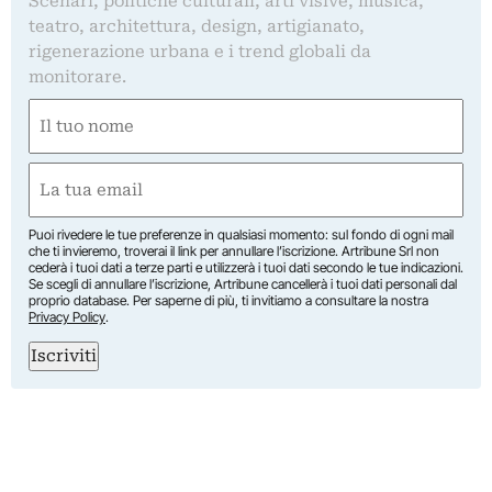
Scenari, politiche culturali, arti visive, musica,
teatro, architettura, design, artigianato,
rigenerazione urbana e i trend globali da
monitorare.
Nome
(Required)
First
Email
(Required)
Puoi rivedere le tue preferenze in qualsiasi momento: sul fondo di ogni mail
che ti invieremo, troverai il link per annullare l’iscrizione. Artribune Srl non
cederà i tuoi dati a terze parti e utilizzerà i tuoi dati secondo le tue indicazioni.
Se scegli di annullare l’iscrizione, Artribune cancellerà i tuoi dati personali dal
proprio database. Per saperne di più, ti invitiamo a consultare la nostra
Privacy Policy
.
Iscriviti