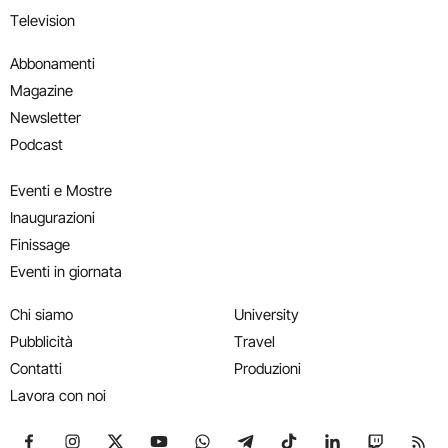
Television
Abbonamenti
Magazine
Newsletter
Podcast
Eventi e Mostre
Inaugurazioni
Finissage
Eventi in giornata
Chi siamo
University
Pubblicità
Travel
Contatti
Produzioni
Lavora con noi
Seguici su Facebook
Seguici su Instagram
Seguici su X
Seguici su YouTube
Seguici su WhatsApp
Seguici su Telegram
Seguici su TikTok
Seguici su Link
Seguici su
Segui