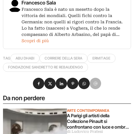
Francesco Sala
Francesco Sala è nato un mesetto dopo la
vittoria dei mondiali. Quelli fichi contro la
Germania: non quelli ai rigori contro la Francia.
Lo ha fatto (nascere) a Voghera, il che lo rende
compaesano di Alberto Arbasino, del papà di…
Scopri di più
TAG
ABU DHABI
CORRIERE DELLA SERA
ERMITAGE
FONDAZIONE SANDRETTO RE REBAUDENGO
Condividi su Facebook
Condividi su X
Condividi su LinkedIn
Condividi su Pinterest
Condividi su WhatsApp
Condividi su Email
Da non perdere
ARTE CONTEMPORANEA
A Parigi gli artisti della
Collezione Pinault si
confrontano con luce e ombra
di Ludovico Pratesi
in una grande mostra