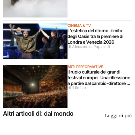
CINEMA & TV
L’estetica del ritorno: il mito
degli Oasis tra la premiere di
Londra e Venezia 2026
di Alessandra Paparelli
ARTI PERFORMATIVE
Il ruolo culturale dei grandi
festival europei. Una riflessione
a partire dal cambio-direttore a
di Tila Lara
Salisburgo
Altri articoli di: dal mondo
Leggi di più