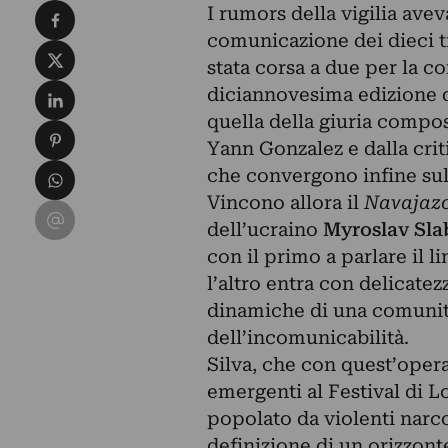
Condividi su Facebook
I rumors della vigilia avev
comunicazione dei dieci t
Condividi su X
stata corsa a due per la c
Condividi su LinkedIn
diciannovesima edizione 
quella della giuria compos
Condividi su Pinterest
Yann Gonzalez e dalla cri
Condividi su WhatsApp
che convergono infine sul
Vincono allora il
Navajaz
Condividi su Email
dell’ucraino
Myroslav Sla
con il primo a parlare il l
l’altro entra con delicate
dinamiche di una comunit
dell’incomunicabilità.
Silva, che con quest’opera
emergenti al Festival di L
popolato da violenti narco
definizione di un orizzon