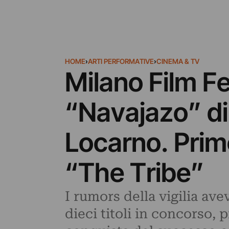
HOME
›
ARTI PERFORMATIVE
›
CINEMA & TV
Milano Film Fe
“Navajazo” di 
Locarno. Prim
“The Tribe”
I rumors della vigilia av
dieci titoli in concorso,