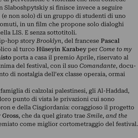
n Slaboshpytskiy si finisce invece a seguire
(e non solo) di un gruppo di studenti di uno
domuti, in un film che propone solo dialoghi
lla LIS. E senza sottotitoli.
hip-hop story
Brooklyn
, del francese
Pascal
lico al turco
Hüseyin Karabey
per
Come to my
aisto
porta a casa il premio Aprile, riservato al
nima del festival, con il suo
Comandante
, docu-
nto di nostalgia dell’ex classe operaia, ormai
amiglia di calzolai palestinesi, gli Al-Haddad,
loro punto di vista le privazioni cui sono
bron e della Cisgiordania: coraggioso il progetto
 Gross
, che da quel girato trae
Smile, and the
remiato come miglior cortometraggio del festival.