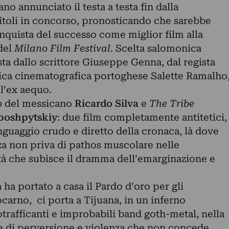
ano annunciato il testa a testa fin dalla
itoli in concorso, pronosticando che sarebbe
onquista del successo come miglior film alla
del
Milano Film Festival
. Scelta salomonica
ta dallo scrittore Giuseppe Genna, dal regista
tica cinematografica portoghese Salette Ramalho
l’ex aequo.
o
del messicano
Ricardo Silva
e
The Tribe
boshpytskiy
: due film completamente antitetici,
inguaggio crudo e diretto della cronaca, là dove
zza non priva di pathos muscolare nelle
à che subisce il dramma dell’emarginazione e
 ha portato a casa il Pardo d’oro per gli
ocarno, ci porta a Tijuana, in un inferno
trafficanti e improbabili band goth-metal, nella
te di perversione e violenza che non concede