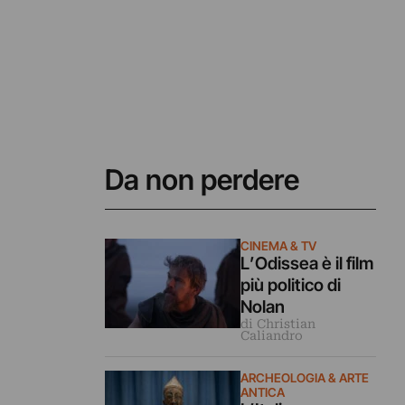
Da non perdere
CINEMA & TV
L’Odissea è il film
più politico di
Nolan
di Christian
Caliandro
ARCHEOLOGIA & ARTE
ANTICA