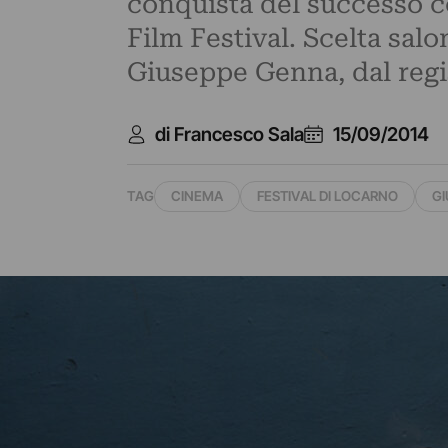
conquista del successo c
Film Festival. Scelta sal
Giuseppe Genna, dal regi
di Francesco Sala
15/09/2014
TAG
CINEMA
FESTIVAL DI LOCARNO
GI