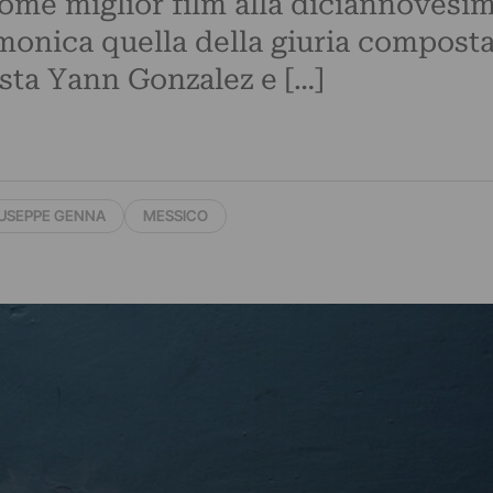
ome miglior film alla diciannovesim
omonica quella della giuria composta
sta Yann Gonzalez e […]
USEPPE GENNA
MESSICO