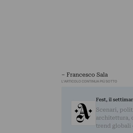
– Francesco Sala
L'ARTICOLO CONTINUA PIÙ SOTTO
Fest, il settima
Scenari, polit
architettura, 
trend globali