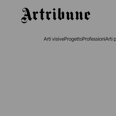
Artribune
Arti visive
Progetto
Professioni
Arti 