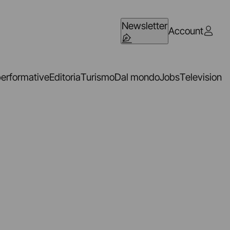
Newsletter
Account
performative
Editoria
Turismo
Dal mondo
Jobs
Television