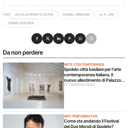
TAG
ACHILLE BONITO OLIVA
DANIEL ARSHAM
H. H. LIM
JONAH BOKAER
Condividi su Facebook
Condividi su X
Condividi su LinkedIn
Condividi su Pinterest
Condividi su WhatsApp
Condividi su Email
Da non perdere
ARTE CONTEMPORANEA
Spoleto città basilare per l’arte
contemporanea italiana. Il
nuovo allestimento di Palazzo
di Valentina Muzi
Collicola lo certifica
ARTI PERFORMATIVE
Come sta andando il Festival
dei Due Mondi di Spoleto?