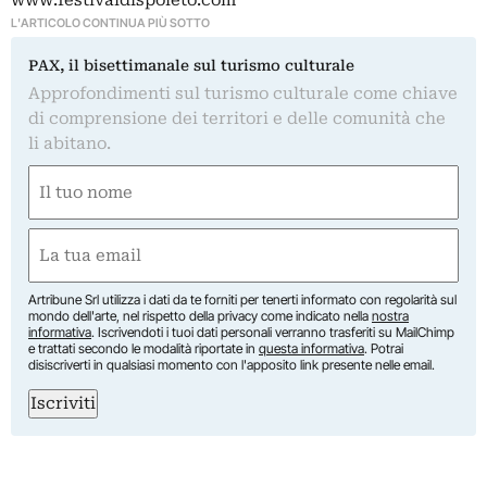
L'ARTICOLO CONTINUA PIÙ SOTTO
PAX, il bisettimanale sul turismo culturale
Approfondimenti sul turismo culturale come chiave
di comprensione dei territori e delle comunità che
li abitano.
Nome
(Required)
First
Email
(Required)
Artribune Srl utilizza i dati da te forniti per tenerti informato con regolarità sul
mondo dell'arte, nel rispetto della privacy come indicato nella
nostra
informativa
. Iscrivendoti i tuoi dati personali verranno trasferiti su MailChimp
e trattati secondo le modalità riportate in
questa informativa
. Potrai
disiscriverti in qualsiasi momento con l'apposito link presente nelle email.
Iscriviti