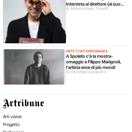
Intervista al direttore (al suo
di Massimiliano Tonelli
primo anno)
ARTE CONTEMPORANEA
A Spoleto c’è la mostra-
omaggio a Filippo Marignoli,
l’artista eroe di più mondi
di Christian Caliandro
Artribune
Arti visive
Progetto