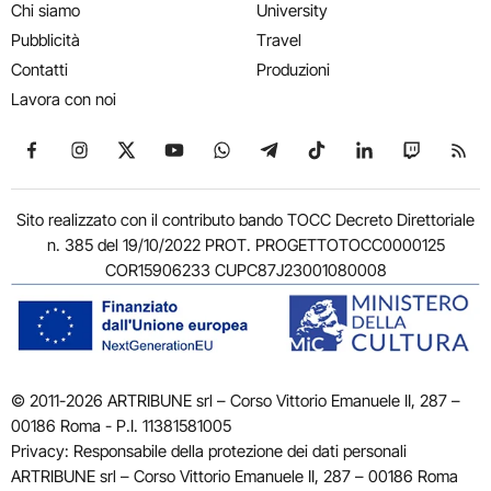
Chi siamo
University
Pubblicità
Travel
Contatti
Produzioni
Lavora con noi
Seguici su Facebook
Seguici su Instagram
Seguici su X
Seguici su YouTube
Seguici su WhatsApp
Seguici su Telegram
Seguici su TikTok
Seguici su Link
Seguici su
Segui
Sito realizzato con il contributo bando TOCC Decreto Direttoriale
n. 385 del 19/10/2022 PROT. PROGETTOTOCC0000125
COR15906233 CUPC87J23001080008
© 2011-2026 ARTRIBUNE srl – Corso Vittorio Emanuele II, 287 –
00186 Roma - P.I. 11381581005
Privacy: Responsabile della protezione dei dati personali
ARTRIBUNE srl – Corso Vittorio Emanuele II, 287 – 00186 Roma