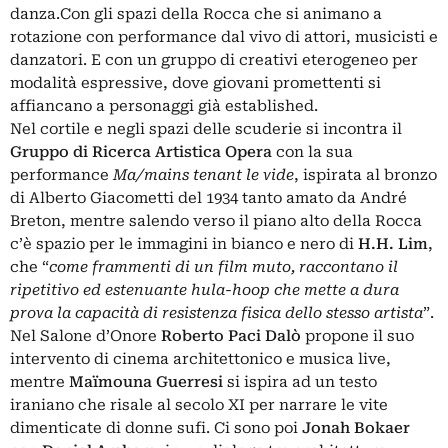
danza.Con gli spazi della Rocca che si animano a
rotazione con performance dal vivo di attori, musicisti e
danzatori. E con un gruppo di creativi eterogeneo per
modalità espressive, dove giovani promettenti si
affiancano a personaggi già established.
Nel cortile e negli spazi delle scuderie si incontra il
Gruppo di Ricerca Artistica Opera
con la sua
performance
Ma/mains tenant le vide
, ispirata al bronzo
di Alberto Giacometti del 1934 tanto amato da André
Breton, mentre salendo verso il piano alto della Rocca
c’è spazio per le immagini in bianco e nero di
H.H. Lim
,
che “
come frammenti di un film muto, raccontano il
ripetitivo ed estenuante hula-hoop che mette a dura
prova la capacità di resistenza fisica dello stesso artista
”.
Nel Salone d’Onore
Roberto Paci Dalò
propone il suo
intervento di cinema architettonico e musica live,
mentre
Maïmouna Guerresi
si ispira ad un testo
iraniano che risale al secolo XI per narrare le vite
dimenticate di donne sufi. Ci sono poi
Jonah Bokaer