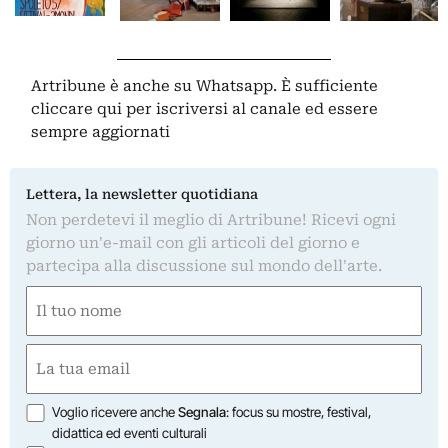
Artribune è anche su Whatsapp. È sufficiente
cliccare qui
per iscriversi al canale ed essere
sempre aggiornati
Lettera, la newsletter quotidiana
Non perdetevi il meglio di Artribune! Ricevi ogni
giorno un'e-mail con gli articoli del giorno e
partecipa alla discussione sul mondo dell'arte.
Nome
(Required)
First
Email
(Required)
Opzioni
Voglio ricevere anche
Segnala
: focus su mostre, festival,
didattica ed eventi culturali