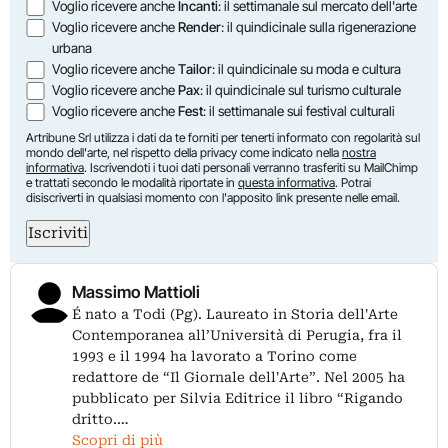
Voglio ricevere anche
Incanti
: il settimanale sul mercato dell'arte
Voglio ricevere anche
Render
: il quindicinale sulla rigenerazione
urbana
Voglio ricevere anche
Tailor
: il quindicinale su moda e cultura
Voglio ricevere anche
Pax
: il quindicinale sul turismo culturale
Voglio ricevere anche
Fest
: il settimanale sui festival culturali
Artribune Srl utilizza i dati da te forniti per tenerti informato con regolarità sul
mondo dell'arte, nel rispetto della privacy come indicato nella
nostra
informativa
. Iscrivendoti i tuoi dati personali verranno trasferiti su MailChimp
e trattati secondo le modalità riportate in
questa informativa
. Potrai
disiscriverti in qualsiasi momento con l'apposito link presente nelle email.
Iscriviti
Massimo Mattioli
É nato a Todi (Pg). Laureato in Storia dell'Arte
Contemporanea all’Università di Perugia, fra il
1993 e il 1994 ha lavorato a Torino come
redattore de “Il Giornale dell'Arte”. Nel 2005 ha
pubblicato per Silvia Editrice il libro “Rigando
dritto.…
Scopri di più