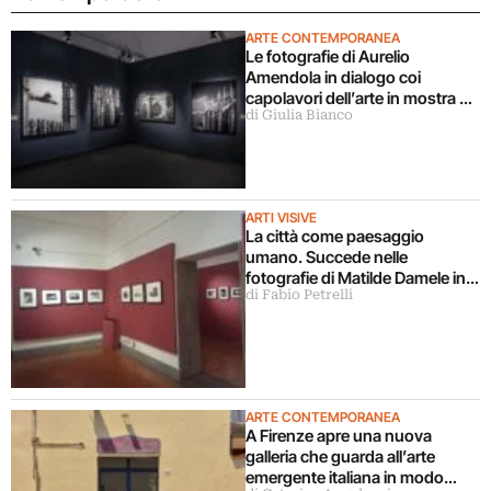
ARTE CONTEMPORANEA
Le fotografie di Aurelio
Amendola in dialogo coi
capolavori dell’arte in mostra a
di Giulia Bianco
Milano
ARTI VISIVE
La città come paesaggio
umano. Succede nelle
fotografie di Matilde Damele in
di Fabio Petrelli
mostra a Roma
ARTE CONTEMPORANEA
A Firenze apre una nuova
galleria che guarda all’arte
emergente italiana in modo