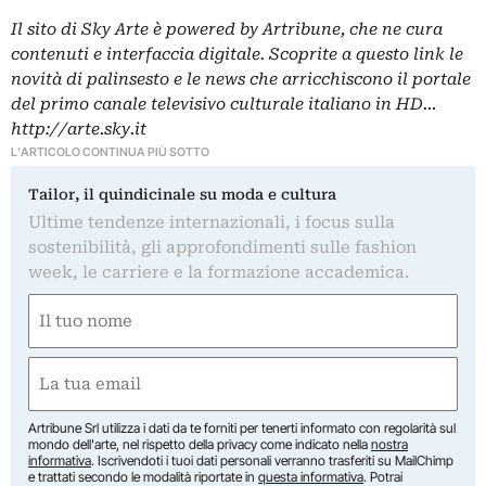
Il sito di Sky Arte è powered by Artribune, che ne cura
contenuti e interfaccia digitale. Scoprite a questo link le
novità di palinsesto e le news che arricchiscono il portale
del primo canale televisivo culturale italiano in HD…
http://arte.sky.it
L'ARTICOLO CONTINUA PIÙ SOTTO
Tailor, il quindicinale su moda e cultura
Ultime tendenze internazionali, i focus sulla
sostenibilità, gli approfondimenti sulle fashion
week, le carriere e la formazione accademica.
Nome
(Required)
First
Email
(Required)
Artribune Srl utilizza i dati da te forniti per tenerti informato con regolarità sul
mondo dell'arte, nel rispetto della privacy come indicato nella
nostra
informativa
. Iscrivendoti i tuoi dati personali verranno trasferiti su MailChimp
e trattati secondo le modalità riportate in
questa informativa
. Potrai