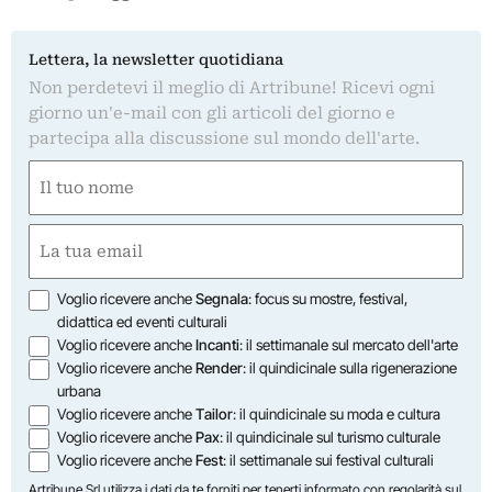
Lettera, la newsletter quotidiana
Non perdetevi il meglio di Artribune! Ricevi ogni
giorno un'e-mail con gli articoli del giorno e
partecipa alla discussione sul mondo dell'arte.
Nome
(Required)
First
Email
(Required)
Opzioni
Voglio ricevere anche
Segnala
: focus su mostre, festival,
didattica ed eventi culturali
Voglio ricevere anche
Incanti
: il settimanale sul mercato dell'arte
Voglio ricevere anche
Render
: il quindicinale sulla rigenerazione
urbana
Voglio ricevere anche
Tailor
: il quindicinale su moda e cultura
Voglio ricevere anche
Pax
: il quindicinale sul turismo culturale
Voglio ricevere anche
Fest
: il settimanale sui festival culturali
Artribune Srl utilizza i dati da te forniti per tenerti informato con regolarità sul