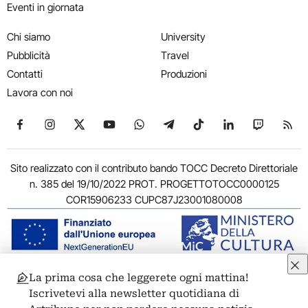
Eventi in giornata
Chi siamo
University
Pubblicità
Travel
Contatti
Produzioni
Lavora con noi
Seguici su Facebook
Seguici su Instagram
Seguici su X
Seguici su YouTube
Seguici su WhatsApp
Seguici su Telegram
Seguici su TikTok
Seguici su Link
Seguici su
Segui
Sito realizzato con il contributo bando TOCC Decreto Direttoriale
n. 385 del 19/10/2022 PROT. PROGETTOTOCC0000125
COR15906233 CUPC87J23001080008
La prima cosa che leggerete ogni mattina!
© 2011-2026 ARTRIBUNE srl – Corso Vittorio Emanuele II, 287 –
Iscrivetevi alla newsletter quotidiana di
00186 Roma - P.I. 11381581005