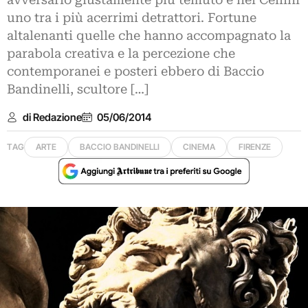
avversario giustamente più temuto e nel Cellini
uno tra i più acerrimi detrattori. Fortune
altalenanti quelle che hanno accompagnato la
parabola creativa e la percezione che
contemporanei e posteri ebbero di Baccio
Bandinelli, scultore […]
di Redazione
05/06/2014
TAG
ARTE
BACCIO BANDINELLI
CINEMA
FIRENZE