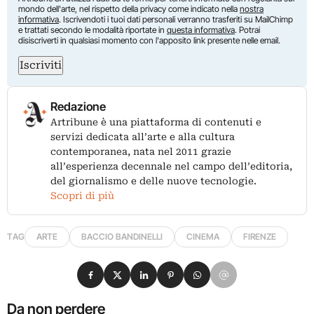
mondo dell'arte, nel rispetto della privacy come indicato nella
nostra
informativa
. Iscrivendoti i tuoi dati personali verranno trasferiti su MailChimp
e trattati secondo le modalità riportate in
questa informativa
. Potrai
disiscriverti in qualsiasi momento con l'apposito link presente nelle email.
Iscriviti
Redazione
Artribune è una piattaforma di contenuti e
servizi dedicata all’arte e alla cultura
contemporanea, nata nel 2011 grazie
all’esperienza decennale nel campo dell’editoria,
del giornalismo e delle nuove tecnologie.
Scopri di più
TAG
ARTE
BACCIO BANDINELLI
CINEMA
FIRENZE
Condividi su Facebook
Condividi su X
Condividi su LinkedIn
Condividi su Pinterest
Condividi su WhatsApp
Condividi su Email
Da non perdere