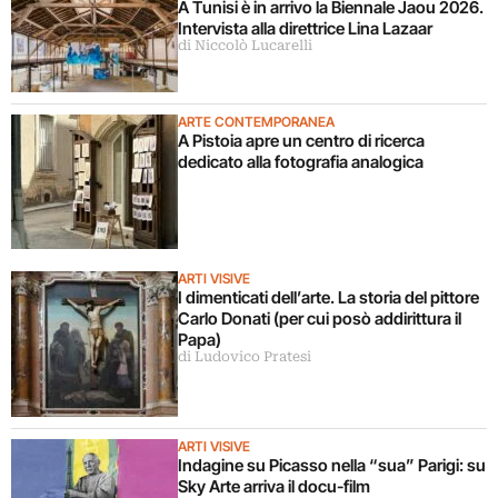
A Tunisi è in arrivo la Biennale Jaou 2026.
Intervista alla direttrice Lina Lazaar
di Niccolò Lucarelli
ARTE CONTEMPORANEA
A Pistoia apre un centro di ricerca
dedicato alla fotografia analogica
ARTI VISIVE
I dimenticati dell’arte. La storia del pittore
Carlo Donati (per cui posò addirittura il
Papa)
di Ludovico Pratesi
ARTI VISIVE
Indagine su Picasso nella “sua” Parigi: su
Sky Arte arriva il docu-film