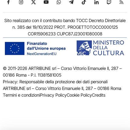
Seguici su Facebook
Seguici su Instagram
Seguici su X
Seguici su YouTube
Seguici su WhatsApp
Seguici su Telegram
Seguici su TikTok
Seguici su Link
Seguici su
Segui
Sito realizzato con il contributo bando TOCC Decreto Direttoriale
n. 385 del 19/10/2022 PROT. PROGETTOTOCC0000125
COR15906233 CUPC87J23001080008
© 2011-2026 ARTRIBUNE srl – Corso Vittorio Emanuele II, 287 –
00186 Roma - P.I. 11381581005
Privacy: Responsabile della protezione dei dati personali
ARTRIBUNE srl – Corso Vittorio Emanuele II, 287 – 00186 Roma
Termini e condizioni
Privacy Policy
Cookie Policy
Credits