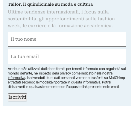
Tailor, il quindicinale su moda e cultura
Ultime tendenze internazionali, i focus sulla
sostenibilità, gli approfondimenti sulle fashion
week, le carriere e la formazione accademica.
Nome
(Obbligatorio)
Nome
Email
(Obbligatorio)
Artribune Srl utilizza i dati da te forniti per tenerti informato con regolarità sul
mondo dell'arte, nel rispetto della privacy come indicato nella
nostra
informativa
. Iscrivendoti i tuoi dati personali verranno trasferiti su MailChimp
e trattati secondo le modalità riportate in
questa informativa
. Potrai
disiscriverti in qualsiasi momento con l'apposito link presente nelle email.
Iscriviti