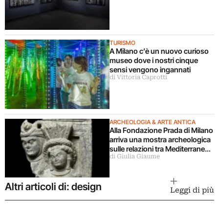
TURISMO
A Milano c’è un nuovo curioso
museo dove i nostri cinque
sensi vengono ingannati
di Vittoria Caprotti
ARCHEOLOGIA & ARTE ANTICA
Alla Fondazione Prada di Milano
arriva una mostra archeologica
sulle relazioni tra Mediterraneo
di Giulia Giaume
e Asia
Altri articoli di: design
Leggi di più