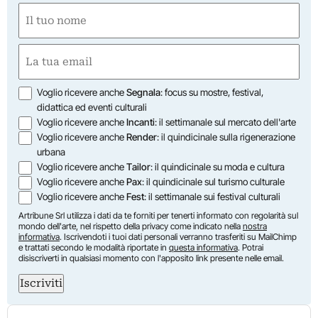
Nome
(Obbligatorio)
Nome
Email
(Obbligatorio)
Opzioni
Voglio ricevere anche
Segnala
: focus su mostre, festival,
didattica ed eventi culturali
Voglio ricevere anche
Incanti
: il settimanale sul mercato dell'arte
Voglio ricevere anche
Render
: il quindicinale sulla rigenerazione
urbana
Voglio ricevere anche
Tailor
: il quindicinale su moda e cultura
Voglio ricevere anche
Pax
: il quindicinale sul turismo culturale
Voglio ricevere anche
Fest
: il settimanale sui festival culturali
Artribune Srl utilizza i dati da te forniti per tenerti informato con regolarità sul
mondo dell'arte, nel rispetto della privacy come indicato nella
nostra
informativa
. Iscrivendoti i tuoi dati personali verranno trasferiti su MailChimp
e trattati secondo le modalità riportate in
questa informativa
. Potrai
disiscriverti in qualsiasi momento con l'apposito link presente nelle email.
Iscriviti