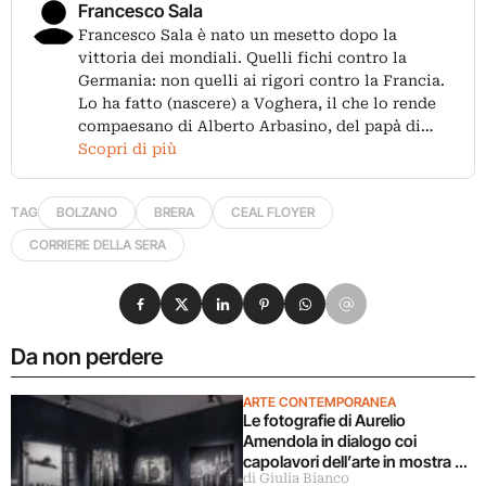
Francesco Sala
Francesco Sala è nato un mesetto dopo la
vittoria dei mondiali. Quelli fichi contro la
Germania: non quelli ai rigori contro la Francia.
Lo ha fatto (nascere) a Voghera, il che lo rende
compaesano di Alberto Arbasino, del papà di…
Scopri di più
TAG
BOLZANO
BRERA
CEAL FLOYER
CORRIERE DELLA SERA
Condividi su Facebook
Condividi su X
Condividi su LinkedIn
Condividi su Pinterest
Condividi su WhatsApp
Condividi su Email
Da non perdere
ARTE CONTEMPORANEA
Le fotografie di Aurelio
Amendola in dialogo coi
capolavori dell’arte in mostra a
di Giulia Bianco
Milano