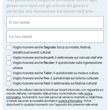
Non perdetevi il meglio di Artribune! Ricevi ogni
giorno un'e-mail con gli articoli del giorno e
partecipa alla discussione sul mondo dell'arte.
Nome
(Obbligatorio)
Nome
Email
(Obbligatorio)
Opzioni
Voglio ricevere anche
Segnala
: focus su mostre, festival,
didattica ed eventi culturali
Voglio ricevere anche
Incanti
: il settimanale sul mercato dell'arte
Voglio ricevere anche
Render
: il quindicinale sulla rigenerazione
urbana
Voglio ricevere anche
Tailor
: il quindicinale su moda e cultura
Voglio ricevere anche
Pax
: il quindicinale sul turismo culturale
Voglio ricevere anche
Fest
: il settimanale sui festival culturali
Artribune Srl utilizza i dati da te forniti per tenerti informato con regolarità sul
mondo dell'arte, nel rispetto della privacy come indicato nella
nostra
informativa
. Iscrivendoti i tuoi dati personali verranno trasferiti su MailChimp
e trattati secondo le modalità riportate in
questa informativa
. Potrai
disiscriverti in qualsiasi momento con l'apposito link presente nelle email.