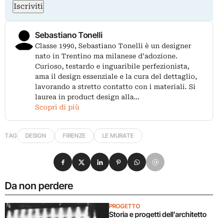
Iscriviti
Sebastiano Tonelli
Classe 1990, Sebastiano Tonelli è un designer
nato in Trentino ma milanese d’adozione.
Curioso, testardo e inguaribile perfezionista,
ama il design essenziale e la cura del dettaglio,
lavorando a stretto contatto con i materiali. Si
laurea in product design alla…
Scopri di più
TAG
DESIGN
FIRENZE
LE MURATE
Condividi su Facebook
Condividi su X
Condividi su LinkedIn
Condividi su Pinterest
Condividi su WhatsApp
Condividi su Email
Da non perdere
PROGETTO
Storia e progetti dell’architetto