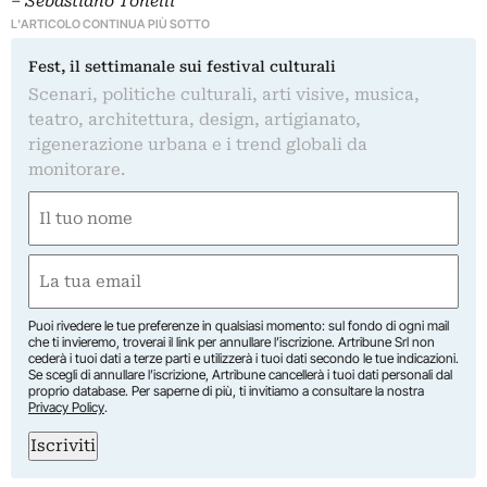
– Sebastiano Tonelli
L'ARTICOLO CONTINUA PIÙ SOTTO
Fest, il settimanale sui festival culturali
Scenari, politiche culturali, arti visive, musica,
teatro, architettura, design, artigianato,
rigenerazione urbana e i trend globali da
monitorare.
Nome
(Obbligatorio)
Nome
Email
(Obbligatorio)
Puoi rivedere le tue preferenze in qualsiasi momento: sul fondo di ogni mail
che ti invieremo, troverai il link per annullare l’iscrizione. Artribune Srl non
cederà i tuoi dati a terze parti e utilizzerà i tuoi dati secondo le tue indicazioni.
Se scegli di annullare l’iscrizione, Artribune cancellerà i tuoi dati personali dal
proprio database. Per saperne di più, ti invitiamo a consultare la nostra
Privacy Policy
.
Iscriviti