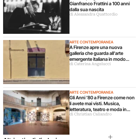
Gianfranco Frattini a 100 anni
dalla sua nascita
di Alessandra Quattordio
ARTE CONTEMPORANEA
A Firenze apre una nuova
galleria che guarda all’arte
emergente italiana in modo
di Caterina Angelucci
decentrato
ARTE CONTEMPORANEA
Gli Anni ’80 a Firenze come non
li avete mai visti. Musica,
letteratura, teatro e moda in
di Christian Caliandro
mostra