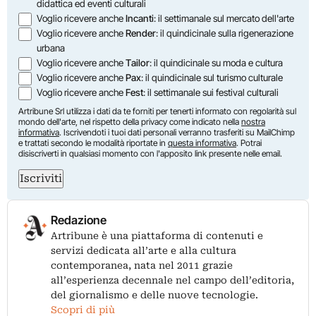
didattica ed eventi culturali
Voglio ricevere anche
Incanti
: il settimanale sul mercato dell'arte
Voglio ricevere anche
Render
: il quindicinale sulla rigenerazione
urbana
Voglio ricevere anche
Tailor
: il quindicinale su moda e cultura
Voglio ricevere anche
Pax
: il quindicinale sul turismo culturale
Voglio ricevere anche
Fest
: il settimanale sui festival culturali
Artribune Srl utilizza i dati da te forniti per tenerti informato con regolarità sul
mondo dell'arte, nel rispetto della privacy come indicato nella
nostra
informativa
. Iscrivendoti i tuoi dati personali verranno trasferiti su MailChimp
e trattati secondo le modalità riportate in
questa informativa
. Potrai
disiscriverti in qualsiasi momento con l'apposito link presente nelle email.
Iscriviti
Redazione
Artribune è una piattaforma di contenuti e
servizi dedicata all’arte e alla cultura
contemporanea, nata nel 2011 grazie
all’esperienza decennale nel campo dell’editoria,
del giornalismo e delle nuove tecnologie.
Scopri di più