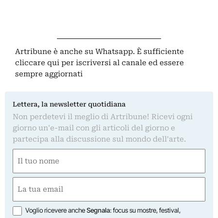
Artribune è anche su Whatsapp. È sufficiente
cliccare qui
per iscriversi al canale ed essere
sempre aggiornati
Lettera, la newsletter quotidiana
Non perdetevi il meglio di Artribune! Ricevi ogni
giorno un'e-mail con gli articoli del giorno e
partecipa alla discussione sul mondo dell'arte.
Nome
(Required)
First
Email
(Required)
Opzioni
Voglio ricevere anche
Segnala
: focus su mostre, festival,