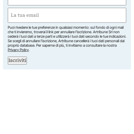
(Required)
First
Email
(Required)
Puoi rivedere le tue preferenze in qualsiasi momento: sul fondo di ogni mail
che ti invieremo, troverai il link per annullare l’iscrizione. Artribune Srl non
cederà i tuoi dati a terze parti e utilizzerà i tuoi dati secondo le tue indicazioni.
Se scegli di annullare l’iscrizione, Artribune cancellerà i tuoi dati personali dal
proprio database. Per saperne di più, ti invitiamo a consultare la nostra
Privacy Policy
.
Iscriviti