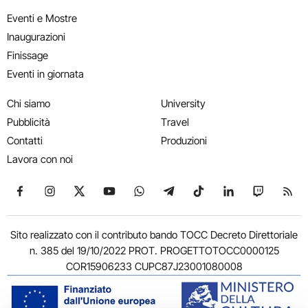
Eventi e Mostre
Inaugurazioni
Finissage
Eventi in giornata
Chi siamo
University
Pubblicità
Travel
Contatti
Produzioni
Lavora con noi
Seguici su Facebook
Seguici su Instagram
Seguici su X
Seguici su YouTube
Seguici su WhatsApp
Seguici su Telegram
Seguici su TikTok
Seguici su Link
Seguici su
Segui
Sito realizzato con il contributo bando TOCC Decreto Direttoriale
n. 385 del 19/10/2022 PROT. PROGETTOTOCC0000125
COR15906233 CUPC87J23001080008