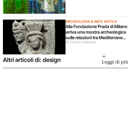
ARCHEOLOGIA & ARTE ANTICA
Alla Fondazione Prada di Milano
arriva una mostra archeologica
sulle relazioni tra Mediterraneo
di Giulia Giaume
e Asia
Altri articoli di: design
Leggi di più