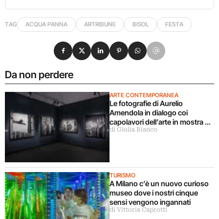
TAG
ACQUA PANNA
ARTRIBUNE
BISOL
FESTA
Condividi su Facebook
Condividi su X
Condividi su LinkedIn
Condividi su Pinterest
Condividi su WhatsApp
Condividi su Email
Da non perdere
ARTE CONTEMPORANEA
Le fotografie di Aurelio
Amendola in dialogo coi
capolavori dell’arte in mostra a
di Giulia Bianco
Milano
TURISMO
A Milano c’è un nuovo curioso
museo dove i nostri cinque
sensi vengono ingannati
di Vittoria Caprotti