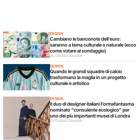
DESIGN
Cambiano le banconote dell’euro:
saranno a tema culturale o naturale (ecco
come votare al sondaggio)
di Giulia Giaume
DESIGN
Quando le grandi squadre di calcio
trasformano la maglia in un progetto
culturale e artistico
DESIGN
Il duo di designer italiani Formafantasma
nominato “consulente ecologico” per
uno dei più importanti musei di Londra
di Giulia Giaume