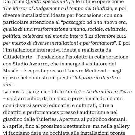
Dai primi
Quadri specchianti
, alle ultime opere come
The Mirror of Judgement
o
Il tempo del Giudizio
, e poi
diverse installazioni ideate per l’occasione: con una
particolare attenzione al “
passaggio ad una nuova era,
quella di una trasformazione umana, sociale, culturale,
politica, celebrata nel mondo intero il 21 dicembre 2012
per mezzo di diverse installazioni e performances
”. E poi
l’installazione interattiva ideata e realizzata da
Cittadellarte – Fondazione Pistoletto in collaborazione
con
Studio Azzurro
, che immerge il visitatore del
Musée – è esposta presso il Louvre Medieval – negli
spazi e nel contesto di questo “
laboratorio di arte e
vita
”.
La mostra parigina – titolo
Année1 – Le Paradis sur Terre
– sarà arricchita da un ampio programma di incontri
con i diversi servizi educativi e culturali, oltre a
dibattiti e performances presso l’auditorium e nel
giardino delle Tuileries. Apertura al pubblico domani,
25 aprile, fino al prossimo 2 settembre: ma nella gallery
vi facciamo dare un’occhiata alle installazioni pronte