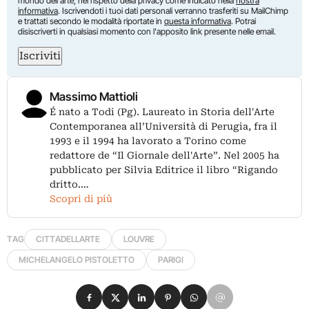
mondo dell'arte, nel rispetto della privacy come indicato nella
nostra
informativa
. Iscrivendoti i tuoi dati personali verranno trasferiti su MailChimp
e trattati secondo le modalità riportate in
questa informativa
. Potrai
disiscriverti in qualsiasi momento con l'apposito link presente nelle email.
Iscriviti
Massimo Mattioli
É nato a Todi (Pg). Laureato in Storia dell'Arte
Contemporanea all’Università di Perugia, fra il
1993 e il 1994 ha lavorato a Torino come
redattore de “Il Giornale dell'Arte”. Nel 2005 ha
pubblicato per Silvia Editrice il libro “Rigando
dritto.…
Scopri di più
TAG
CITTADELLARTE
LOUVRE
MICHELANGELO PISTOLETTO
PARIGI
Condividi su Facebook
Condividi su X
Condividi su LinkedIn
Condividi su Pinterest
Condividi su WhatsApp
Condividi su Email