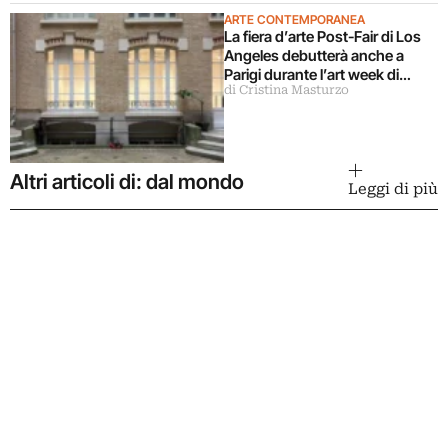
ARTE CONTEMPORANEA
La fiera d’arte Post-Fair di Los
Angeles debutterà anche a
Parigi durante l’art week di
di Cristina Masturzo
ottobre 2026
Altri articoli di: dal mondo
Leggi di più