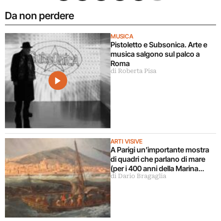
Da non perdere
MUSICA
Pistoletto e Subsonica. Arte e
musica salgono sul palco a
Roma
di Roberta Pisa
ARTI VISIVE
A Parigi un’importante mostra
di quadri che parlano di mare
(per i 400 anni della Marina
di Dario Bragaglia
Francese)