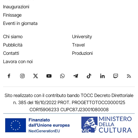
Inaugurazioni
Finissage
Eventi in giornata
Chi siamo
University
Pubblicità
Travel
Contatti
Produzioni
Lavora con noi
Seguici su Facebook
Seguici su Instagram
Seguici su X
Seguici su YouTube
Seguici su WhatsApp
Seguici su Telegram
Seguici su TikTok
Seguici su Link
Seguici su
Segui
Sito realizzato con il contributo bando TOCC Decreto Direttoriale
n. 385 del 19/10/2022 PROT. PROGETTOTOCC0000125
COR15906233 CUPC87J23001080008