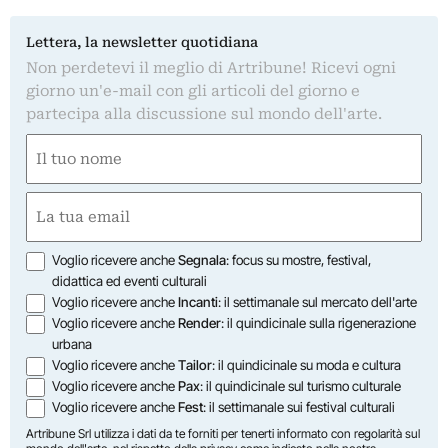
Lettera, la newsletter quotidiana
Non perdetevi il meglio di Artribune! Ricevi ogni
giorno un'e-mail con gli articoli del giorno e
partecipa alla discussione sul mondo dell'arte.
Nome
(Required)
First
Email
(Required)
Opzioni
Voglio ricevere anche
Segnala
: focus su mostre, festival,
didattica ed eventi culturali
Voglio ricevere anche
Incanti
: il settimanale sul mercato dell'arte
Voglio ricevere anche
Render
: il quindicinale sulla rigenerazione
urbana
Voglio ricevere anche
Tailor
: il quindicinale su moda e cultura
Voglio ricevere anche
Pax
: il quindicinale sul turismo culturale
Voglio ricevere anche
Fest
: il settimanale sui festival culturali
Artribune Srl utilizza i dati da te forniti per tenerti informato con regolarità sul