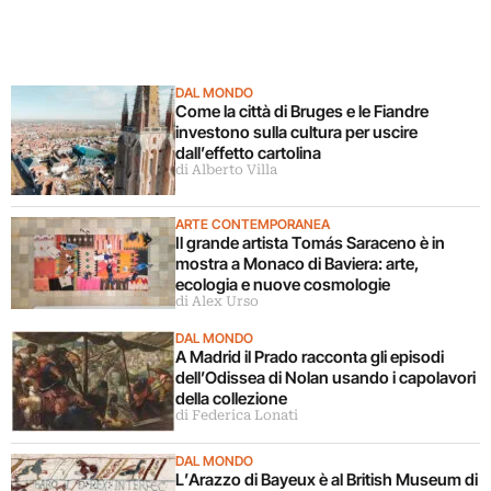
DAL MONDO
Come la città di Bruges e le Fiandre
investono sulla cultura per uscire
dall’effetto cartolina
di Alberto Villa
ARTE CONTEMPORANEA
Il grande artista Tomás Saraceno è in
mostra a Monaco di Baviera: arte,
ecologia e nuove cosmologie
di Alex Urso
DAL MONDO
A Madrid il Prado racconta gli episodi
dell’Odissea di Nolan usando i capolavori
della collezione
di Federica Lonati
DAL MONDO
L’Arazzo di Bayeux è al British Museum di