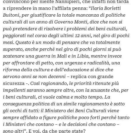
convincono per niente Nannipieri, che infatti non tarda
a riprendere in mano l’affilata penna: “
Ilaria Borletti
Buitoni, per giustificare la totale mancanza di politiche
culturali di un anno di Governo Monti, dice che non si
può pretendere di risolvere i problemi dei beni culturali,
peggiorati nel corso degli ultimi 12 anni, nel giro di pochi
mesi. Questo è un modo di pensare che va totalmente
superato, anche perché nel giro di pochi giorni si può
scatenare una guerra in Mali e in Libia, mentre invece
per affrontare di petto, con urgenza e radicalità, una
riforma della cultura e dell’educazione si dice che
servono anni se non decenni
– replica con grande
sicurezza -.
Così ragionando, le priorità ritenute più
impellenti saranno sempre altre, con la scusante che, per
i beni culturali, ci vuole calma e molto tempo. La
conseguenza politica di un simile ragionamento è sotto
gli occhi di tutti: il Ministero dei Beni Culturali viene
sempre affidato a figure politiche poco forti perché tanto
i Ministeri che contano – e le decisioni che contano –
sono altri
”. E voi, da che parte state?