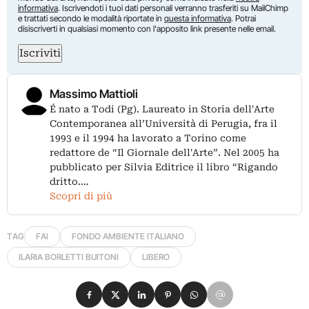
informativa
. Iscrivendoti i tuoi dati personali verranno trasferiti su MailChimp
e trattati secondo le modalità riportate in
questa informativa
. Potrai
disiscriverti in qualsiasi momento con l'apposito link presente nelle email.
Iscriviti
Massimo Mattioli
É nato a Todi (Pg). Laureato in Storia dell'Arte
Contemporanea all’Università di Perugia, fra il
1993 e il 1994 ha lavorato a Torino come
redattore de “Il Giornale dell'Arte”. Nel 2005 ha
pubblicato per Silvia Editrice il libro “Rigando
dritto.…
Scopri di più
TAG
FAI
FONDO AMBIENTE ITALIANO
ILARIA BORLETTI BUITONI
LIBERO
Condividi su Facebook
Condividi su X
Condividi su LinkedIn
Condividi su Pinterest
Condividi su WhatsApp
Condividi su Email