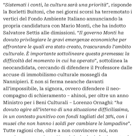
“
Sistemati i conti, la cultura sarà una priorità
”, risponde
la Borletti Buitoni, che nei giorni scorsi ha terremotato i
vertici del Fondo Ambiente Italiano annunciando la
propria candidatura con Mario Monti, che ha indotto
Salvatore Settis alle dimissioni. “
Il governo Monti ha
dovuto privilegiare le gravi emergenze economiche per
affrontare le quali era stato creato, trascurando l’ambito
culturale. È importante sottolineare questa premessa: la
difficoltà del momento in cui ha operato
”, sottolinea la
neocandidata, cercando di difendere il Professore dalle
accuse di immobilismo culturale mossegli da
Nannipieri. E non si ferma neanche davanti
all’impossibile, la signora, ovvero difendere il neo-
compagno di schieramento – ahinoi, per oltre un anno
Ministro per i Beni Culturali – Lorenzo Ornaghi: “
ha
dovuto agire all’interno di una situazione difficilissima,
in un contesto punitivo con fondi tagliati del 30%, con i
musei che non hanno i soldi per cambiare le lampadine
”.
Tutte ragioni che, oltre a non convincere noi, non