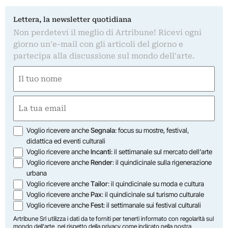
Lettera, la newsletter quotidiana
Non perdetevi il meglio di Artribune! Ricevi ogni
giorno un'e-mail con gli articoli del giorno e
partecipa alla discussione sul mondo dell'arte.
Nome
(Obbligatorio)
Nome
Email
(Obbligatorio)
Opzioni
Voglio ricevere anche
Segnala
: focus su mostre, festival,
didattica ed eventi culturali
Voglio ricevere anche
Incanti
: il settimanale sul mercato dell'arte
Voglio ricevere anche
Render
: il quindicinale sulla rigenerazione
urbana
Voglio ricevere anche
Tailor
: il quindicinale su moda e cultura
Voglio ricevere anche
Pax
: il quindicinale sul turismo culturale
Voglio ricevere anche
Fest
: il settimanale sui festival culturali
Artribune Srl utilizza i dati da te forniti per tenerti informato con regolarità sul
mondo dell'arte, nel rispetto della privacy come indicato nella
nostra