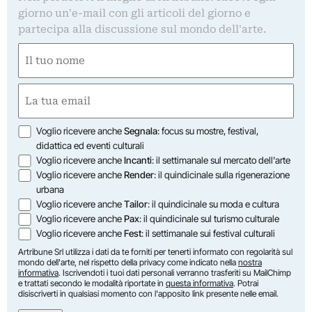
giorno un'e-mail con gli articoli del giorno e
partecipa alla discussione sul mondo dell'arte.
Nome
(Required)
First
Email
(Required)
Opzioni
Voglio ricevere anche
Segnala
: focus su mostre, festival,
didattica ed eventi culturali
Voglio ricevere anche
Incanti
: il settimanale sul mercato dell'arte
Voglio ricevere anche
Render
: il quindicinale sulla rigenerazione
urbana
Voglio ricevere anche
Tailor
: il quindicinale su moda e cultura
Voglio ricevere anche
Pax
: il quindicinale sul turismo culturale
Voglio ricevere anche
Fest
: il settimanale sui festival culturali
Artribune Srl utilizza i dati da te forniti per tenerti informato con regolarità sul
mondo dell'arte, nel rispetto della privacy come indicato nella
nostra
informativa
. Iscrivendoti i tuoi dati personali verranno trasferiti su MailChimp
e trattati secondo le modalità riportate in
questa informativa
. Potrai
disiscriverti in qualsiasi momento con l'apposito link presente nelle email.