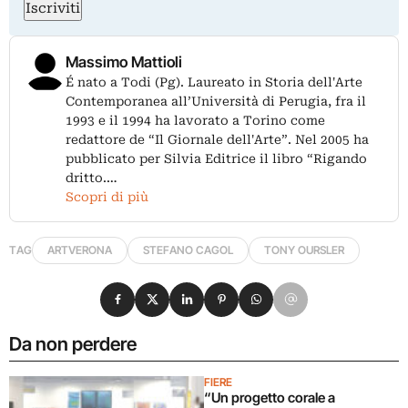
Iscriviti
Massimo Mattioli
É nato a Todi (Pg). Laureato in Storia dell'Arte
Contemporanea all’Università di Perugia, fra il
1993 e il 1994 ha lavorato a Torino come
redattore de “Il Giornale dell'Arte”. Nel 2005 ha
pubblicato per Silvia Editrice il libro “Rigando
dritto.…
Scopri di più
TAG
ARTVERONA
STEFANO CAGOL
TONY OURSLER
Condividi su Facebook
Condividi su X
Condividi su LinkedIn
Condividi su Pinterest
Condividi su WhatsApp
Condividi su Email
Da non perdere
FIERE
“Un progetto corale a