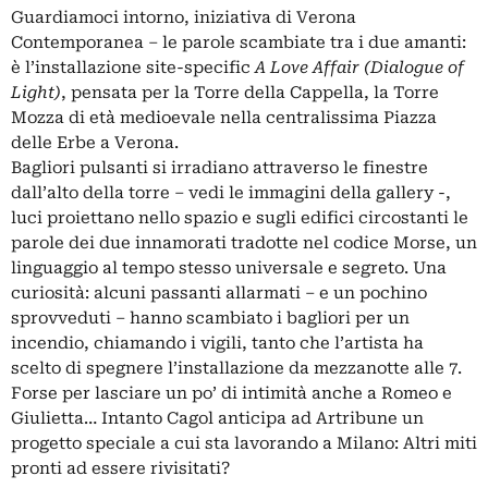
Guardiamoci intorno, iniziativa di Verona
Contemporanea – le parole scambiate tra i due amanti:
è l’installazione site-specific
A Love Affair (Dialogue of
Light)
, pensata per la Torre della Cappella, la Torre
Mozza di età medioevale nella centralissima Piazza
delle Erbe a Verona.
Bagliori pulsanti si irradiano attraverso le finestre
dall’alto della torre – vedi le immagini della gallery -,
luci proiettano nello spazio e sugli edifici circostanti le
parole dei due innamorati tradotte nel codice Morse, un
linguaggio al tempo stesso universale e segreto. Una
curiosità: alcuni passanti allarmati – e un pochino
sprovveduti – hanno scambiato i bagliori per un
incendio, chiamando i vigili, tanto che l’artista ha
scelto di spegnere l’installazione da mezzanotte alle 7.
Forse per lasciare un po’ di intimità anche a Romeo e
Giulietta… Intanto Cagol anticipa ad Artribune un
progetto speciale a cui sta lavorando a Milano: Altri miti
pronti ad essere rivisitati?