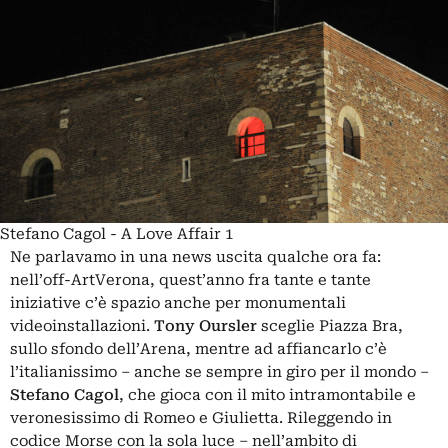
Stefano Cagol - A Love Affair 1
Ne parlavamo in una news uscita qualche ora fa:
nell’off-ArtVerona, quest’anno fra tante e tante
iniziative c’è spazio anche per monumentali
videoinstallazioni.
Tony Oursler
sceglie Piazza Bra,
sullo sfondo dell’Arena, mentre ad affiancarlo c’è
l’italianissimo – anche se sempre in giro per il mondo –
Stefano Cagol
, che gioca con il mito intramontabile e
veronesissimo di Romeo e Giulietta. Rileggendo in
codice Morse con la sola luce – nell’ambito di