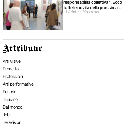
responsabilità collettiva”. Ecco
tutte le novità della prossima
di Cristina Masturzo
fiera ArtVerona 2026
Artribune
Arti visive
Progetto
Professioni
Arti performative
Editoria
Turismo
Dal mondo
Jobs
Television