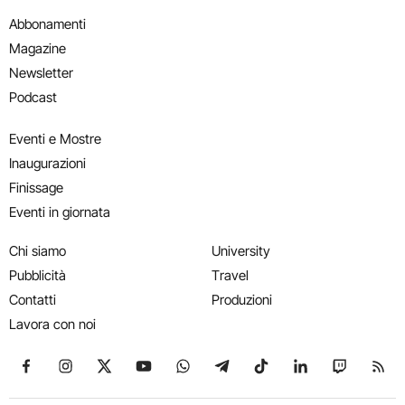
Abbonamenti
Magazine
Newsletter
Podcast
Eventi e Mostre
Inaugurazioni
Finissage
Eventi in giornata
Chi siamo
University
Pubblicità
Travel
Contatti
Produzioni
Lavora con noi
Seguici su Facebook
Seguici su Instagram
Seguici su X
Seguici su YouTube
Seguici su WhatsApp
Seguici su Telegram
Seguici su TikTok
Seguici su Link
Seguici su
Segui