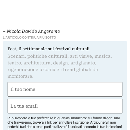
– Nicola Davide Angerame
L'ARTICOLO CONTINUA PIÙ SOTTO
Fest, il settimanale sui festival culturali
Scenari, politiche culturali, arti visive, musica,
teatro, architettura, design, artigianato,
rigenerazione urbana e i trend globali da
monitorare.
Nome
(Obbligatorio)
Nome
Email
(Obbligatorio)
Puoi rivedere le tue preferenze in qualsiasi momento: sul fondo di ogni mail
che ti invieremo, troverai il link per annullare l’iscrizione. Artribune Srl non
cederà i tuoi dati a terze parti e utilizzerà i tuoi dati secondo le tue indicazioni.