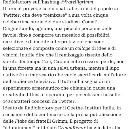
Radiofactory sull’hashtag
@fratelligrimm
.
Il format prevede la chiamata alle armi del popolo di
Twitter
, che deve “remixare” a sua volta cinque
celeberrime storie dei due studiosi. Come?
Cinguettando, ognuno, una piccola porzione delle
favole, fino a comporre un mosaico di possibilità
narrative e di inedite interpretazioni che sono
selezionate e composte come un
collage
di idee e di
visioni. Inutile dire che il remixaggio risente dello
spirito dei tempi. Così, Cappuccetto rosso si perde, non
in una foresta ma in una selva urbana, mentre il lupo
cattivo è un impresario che vuole sacrificarla sull’altare
dell’audience televisivo. Il tutto all’insegna di un
esperimento ermeneutico che chiama in causa una
creatività diffusa e operante per piccolissimi tasselli: i
140 caratteri concessi da Twitter.
Ideato da Radiofactory per il Goethe-Institut Italia, in
occasione del bicentenario della prima pubblicazione
delle
Fiabe
dei fratelli Grimm, il progetto di
“edutainment” intitolato
GrimmRemix
ha già dato alla