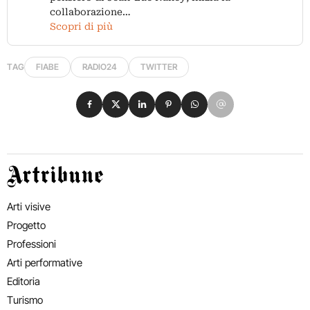
collaborazione…
Scopri di più
TAG
FIABE
RADIO24
TWITTER
Condividi su Facebook
Condividi su X
Condividi su LinkedIn
Condividi su Pinterest
Condividi su WhatsApp
Condividi su Email
Artribune
Arti visive
Progetto
Professioni
Arti performative
Editoria
Turismo