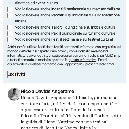
didattica ed eventi culturali
Voglio ricevere anche
Incanti
: il settimanale sul mercato dell'arte
Voglio ricevere anche
Render
: il quindicinale sulla rigenerazione
urbana
Voglio ricevere anche
Tailor
: il quindicinale su moda e cultura
Voglio ricevere anche
Pax
: il quindicinale sul turismo culturale
Voglio ricevere anche
Fest
: il settimanale sui festival culturali
Artribune Srl utilizza i dati da te forniti per tenerti informato con regolarità sul
mondo dell'arte, nel rispetto della privacy come indicato nella
nostra
informativa
. Iscrivendoti i tuoi dati personali verranno trasferiti su MailChimp
e trattati secondo le modalità riportate in
questa informativa
. Potrai
disiscriverti in qualsiasi momento con l'apposito link presente nelle email.
Iscriviti
Nicola Davide Angerame
Nicola Davide Angerame è filosofo, giornalista,
curatore d'arte, critico della contemporaneità e
organizzatore culturale. Dopo la Laurea in
Filosofia Teoretica all'Università di Torino, sotto
la guida di Gianni Vattimo con una tesi sul
pensiero di Jean-Luc Nancy, inizia la