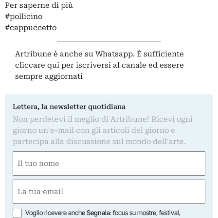
Per saperne di più
#pollicino
#cappuccetto
Artribune è anche su Whatsapp. È sufficiente
cliccare qui
per iscriversi al canale ed essere
sempre aggiornati
Lettera, la newsletter quotidiana
Non perdetevi il meglio di Artribune! Ricevi ogni
giorno un'e-mail con gli articoli del giorno e
partecipa alla discussione sul mondo dell'arte.
Nome
(Obbligatorio)
Nome
Email
(Obbligatorio)
Opzioni
Voglio ricevere anche
Segnala
: focus su mostre, festival,