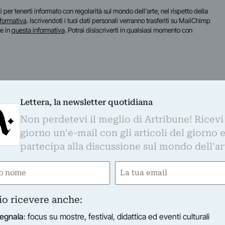
iti per tenerti informato con regolarità sul mondo dell'arte, nel rispetto della
nformativa
. Iscrivendoti i tuoi dati personali verranno trasferiti su MailChimp
te in
questa informativa
. Potrai disiscriverti in qualsiasi momento con
Lettera, la newsletter quotidiana
Non perdetevi il meglio di Artribune! Ricevi
giorno un'e-mail con gli articoli del giorno 
partecipa alla discussione sul mondo dell'ar
e
Email
gatorio)
(Obbligatorio)
io ricevere anche:
egnala
: focus su mostre, festival, didattica ed eventi culturali