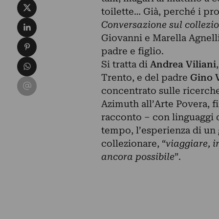
Condividi su X
toilette… Già, perché i p
Condividi su LinkedIn
Conversazione sul collezi
Giovanni e Marella Agnell
Condividi su Pinterest
padre e figlio.
Condividi su WhatsApp
Si tratta di
Andrea Viliani
Trento, e del padre
Gino V
Condividi su Email
concentrato sulle ricerche 
Azimuth all’Arte Povera, f
racconto – con linguaggi d
tempo, l’esperienza di un 
collezionare, “
viaggiare, i
ancora possibile
”.