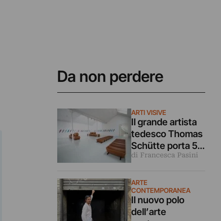
Da non perdere
ARTI VISIVE
Il grande artista
tedesco Thomas
Schütte porta 50
di Francesca Pasini
bare in un borgo
del Piemonte
ARTE
CONTEMPORANEA
Il nuovo polo
dell’arte