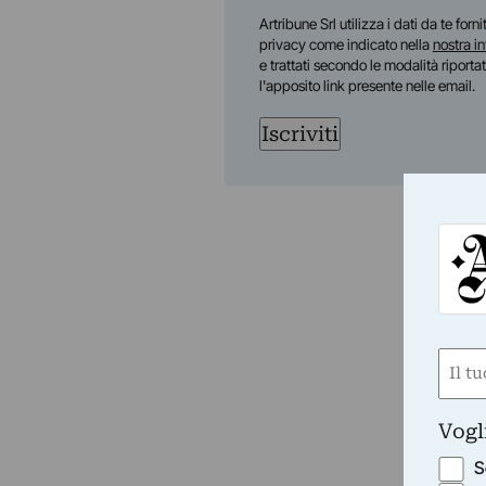
Nome
Artribune Srl utilizza i dati da te forn
privacy come indicato nella
nostra i
e trattati secondo le modalità riporta
l'apposito link presente nelle email.
Iscriviti
Nom
(Obbli
Nome
Vogl
S