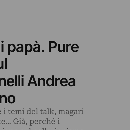
di papà. Pure
ul
nelli Andrea
ino
 i temi del talk, magari
te… Già, perché i