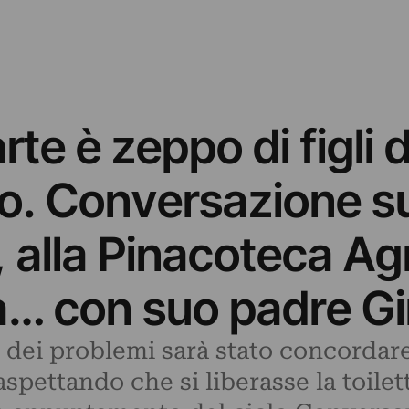
rte è zeppo di figli 
o. Conversazione s
 alla Pinacoteca Ag
la… con suo padre G
o dei problemi sarà stato concordare
aspettando che si liberasse la toilet