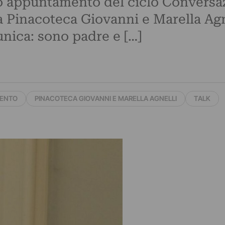
o appuntamento del ciclo Conversaz
la Pinacoteca Giovanni e Marella Ag
unica: sono padre e […]
RENTO
PINACOTECA GIOVANNI E MARELLA AGNELLI
TALK