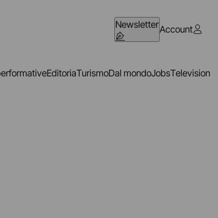
Newsletter
Account
performative
Editoria
Turismo
Dal mondo
Jobs
Television