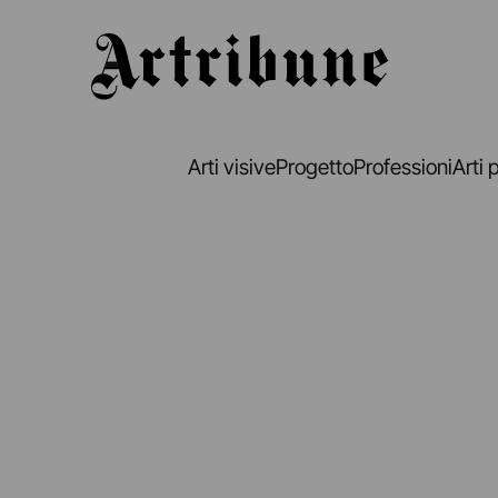
Artribune
Arti visive
Progetto
Professioni
Arti 