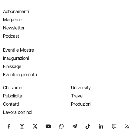
Abbonamenti
Magazine
Newsletter
Podcast
Eventi e Mostre
Inaugurazioni
Finissage
Eventi in giornata
Chi siamo
University
Pubblicità
Travel
Contatti
Produzioni
Lavora con noi
Seguici su Facebook
Seguici su Instagram
Seguici su X
Seguici su YouTube
Seguici su WhatsApp
Seguici su Telegram
Seguici su TikTok
Seguici su Link
Seguici su
Segui