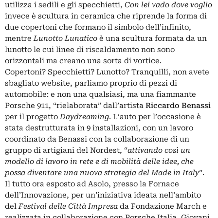
utilizza i sedili e gli specchietti,
Con lei vado dove voglio
invece è scultura in ceramica che riprende la forma di
due copertoni che formano il simbolo dell’infinito,
mentre
Lunotto Lunatico
è una scultura formata da un
lunotto le cui linee di riscaldamento non sono
orizzontali ma creano una sorta di vortice.
Copertoni? Specchietti? Lunotto? Tranquilli, non avete
sbagliato website, parliamo proprio di pezzi di
automobile: e non una qualsiasi, ma una fiammante
Porsche 911, “rielaborata” dall’artista
Riccardo Benassi
per il progetto
Daydreaming
. L’auto per l’occasione è
stata destrutturata in 9 installazioni, con un lavoro
coordinato da Benassi con la collaborazione di un
gruppo di artigiani del Nordest, “
attivando così un
modello di lavoro in rete e di mobilità delle idee, che
possa diventare una nuova strategia del Made in Italy
”.
Il tutto ora esposto ad Asolo, presso la Fornace
dell’Innovazione, per un’iniziativa ideata nell’ambito
del
Festival delle Città Impresa
da Fondazione March e
realizzata in collaborazione con Porsche Italia, Giovani