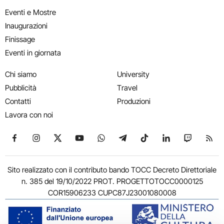
Eventi e Mostre
Inaugurazioni
Finissage
Eventi in giornata
Chi siamo
University
Pubblicità
Travel
Contatti
Produzioni
Lavora con noi
Seguici su Facebook
Seguici su Instagram
Seguici su X
Seguici su YouTube
Seguici su WhatsApp
Seguici su Telegram
Seguici su TikTok
Seguici su Link
Seguici su
Segui
Sito realizzato con il contributo bando TOCC Decreto Direttoriale
n. 385 del 19/10/2022 PROT. PROGETTOTOCC0000125
COR15906233 CUPC87J23001080008