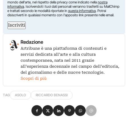
mondo dell'arte, nel rispetto della privacy come indicato nella
nostra
informativa
. Iscrivendoti i tuoi dati personali verranno trasferiti su MailChimp
e trattati secondo le modalità riportate in
questa informativa
. Potrai
disiscriverti in qualsiasi momento con l'apposito link presente nelle email.
Iscriviti
Redazione
Artribune è una piattaforma di contenuti e
servizi dedicata all’arte e alla cultura
contemporanea, nata nel 2011 grazie
all’esperienza decennale nel campo dell’editoria,
del giornalismo e delle nuove tecnologie.
Scopri di più
TAG
ASOLO
RICCARDO BENASSI
Condividi su Facebook
Condividi su X
Condividi su LinkedIn
Condividi su Pinterest
Condividi su WhatsApp
Condividi su Email