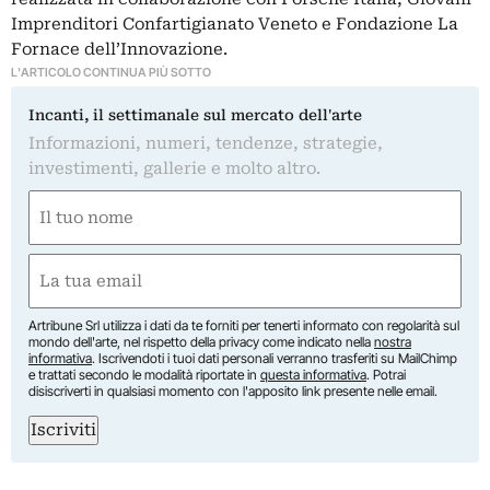
Imprenditori Confartigianato Veneto e Fondazione La
Fornace dell’Innovazione.
L'ARTICOLO CONTINUA PIÙ SOTTO
Incanti, il settimanale sul mercato dell'arte
Informazioni, numeri, tendenze, strategie,
investimenti, gallerie e molto altro.
Nome
(Obbligatorio)
Nome
Email
(Obbligatorio)
Artribune Srl utilizza i dati da te forniti per tenerti informato con regolarità sul
mondo dell'arte, nel rispetto della privacy come indicato nella
nostra
informativa
. Iscrivendoti i tuoi dati personali verranno trasferiti su MailChimp
e trattati secondo le modalità riportate in
questa informativa
. Potrai
disiscriverti in qualsiasi momento con l'apposito link presente nelle email.
Iscriviti