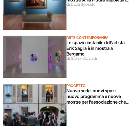
di Luca Sposato
del Seicento “dopo
Caravaggio”
ARTE CONTEMPORANEA
Lo spazio instabile dell’artista
Erik Saglia è in mostra a
Bergamo
di Silvia Cornelli
PROGETTO
Nuova sede, nuovi spazi,
nuovo programma e nuove
mostre per l’associazione che
da 15 anni porta l’arte
contemporanea a Bergamo