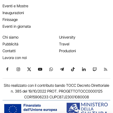
Eventi e Mostre
Inaugurazioni
Finissage
Eventi in giornata
Chi siamo
University
Pubblicità
Travel
Contatti
Produzioni
Lavora con noi
Seguici su Facebook
Seguici su Instagram
Seguici su X
Seguici su YouTube
Seguici su WhatsApp
Seguici su Telegram
Seguici su TikTok
Seguici su Link
Seguici su
Segui
Sito realizzato con il contributo bando TOCC Decreto Direttoriale
n. 385 del 19/10/2022 PROT. PROGETTOTOCC0000125
COR15906233 CUPC87J23001080008