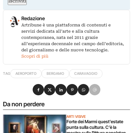
Iscriviti
Redazione
Artribune è una piattaforma di contenuti e
servizi dedicata all’arte e alla cultura
contemporanea, nata nel 2011 grazie
all’esperienza decennale nel campo dell’editoria,
del giornalismo e delle nuove tecnologie.
Scopri di più
TAG
AEROPORTO
BERGAMO
CARAVAGGIO
Condividi su Facebook
Condividi su X
Condividi su LinkedIn
Condividi su Pinterest
Condividi su WhatsApp
Condividi su Email
Da non perdere
ARTI VISIVE
Forte dei Marmi quest’estate
punta sulla cultura. C’è la
mostra sulla Pittura napoletana