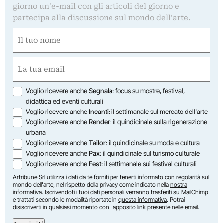
giorno un'e-mail con gli articoli del giorno e
partecipa alla discussione sul mondo dell'arte.
Nome
(Required)
First
Email
(Required)
Opzioni
Voglio ricevere anche
Segnala
: focus su mostre, festival,
didattica ed eventi culturali
Voglio ricevere anche
Incanti
: il settimanale sul mercato dell'arte
Voglio ricevere anche
Render
: il quindicinale sulla rigenerazione
urbana
Voglio ricevere anche
Tailor
: il quindicinale su moda e cultura
Voglio ricevere anche
Pax
: il quindicinale sul turismo culturale
Voglio ricevere anche
Fest
: il settimanale sui festival culturali
Artribune Srl utilizza i dati da te forniti per tenerti informato con regolarità sul
mondo dell'arte, nel rispetto della privacy come indicato nella
nostra
informativa
. Iscrivendoti i tuoi dati personali verranno trasferiti su MailChimp
e trattati secondo le modalità riportate in
questa informativa
. Potrai
disiscriverti in qualsiasi momento con l'apposito link presente nelle email.