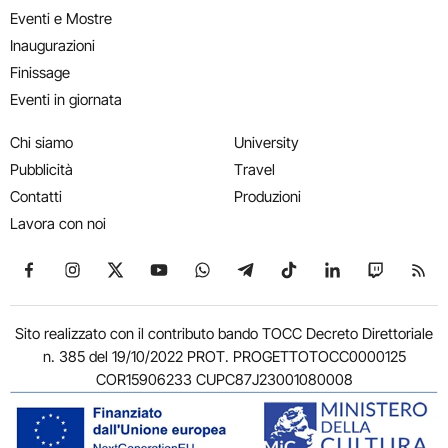
Eventi e Mostre
Inaugurazioni
Finissage
Eventi in giornata
Chi siamo
University
Pubblicità
Travel
Contatti
Produzioni
Lavora con noi
Seguici su Facebook
Seguici su Instagram
Seguici su X
Seguici su YouTube
Seguici su WhatsApp
Seguici su Telegram
Seguici su TikTok
Seguici su Link
Seguici su
Segui
Sito realizzato con il contributo bando TOCC Decreto Direttoriale
n. 385 del 19/10/2022 PROT. PROGETTOTOCC0000125
COR15906233 CUPC87J23001080008