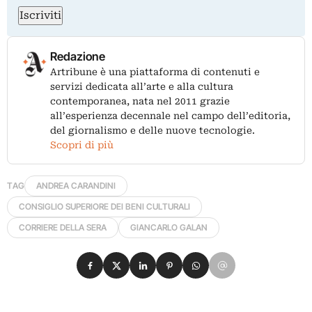
Iscriviti
Redazione
Artribune è una piattaforma di contenuti e
servizi dedicata all’arte e alla cultura
contemporanea, nata nel 2011 grazie
all’esperienza decennale nel campo dell’editoria,
del giornalismo e delle nuove tecnologie.
Scopri di più
TAG
ANDREA CARANDINI
CONSIGLIO SUPERIORE DEI BENI CULTURALI
CORRIERE DELLA SERA
GIANCARLO GALAN
Condividi su Facebook
Condividi su X
Condividi su LinkedIn
Condividi su Pinterest
Condividi su WhatsApp
Condividi su Email