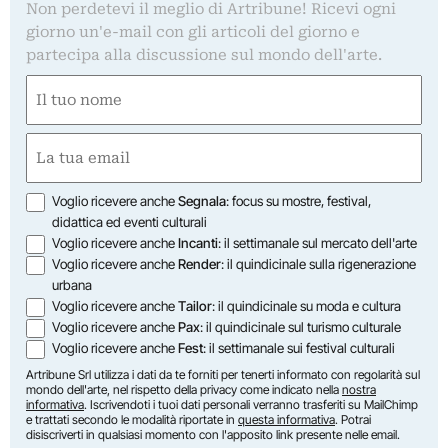
Non perdetevi il meglio di Artribune! Ricevi ogni
giorno un'e-mail con gli articoli del giorno e
partecipa alla discussione sul mondo dell'arte.
Nome
(Obbligatorio)
Nome
Email
(Obbligatorio)
Opzioni
Voglio ricevere anche
Segnala
: focus su mostre, festival,
didattica ed eventi culturali
Voglio ricevere anche
Incanti
: il settimanale sul mercato dell'arte
Voglio ricevere anche
Render
: il quindicinale sulla rigenerazione
urbana
Voglio ricevere anche
Tailor
: il quindicinale su moda e cultura
Voglio ricevere anche
Pax
: il quindicinale sul turismo culturale
Voglio ricevere anche
Fest
: il settimanale sui festival culturali
Artribune Srl utilizza i dati da te forniti per tenerti informato con regolarità sul
mondo dell'arte, nel rispetto della privacy come indicato nella
nostra
informativa
. Iscrivendoti i tuoi dati personali verranno trasferiti su MailChimp
e trattati secondo le modalità riportate in
questa informativa
. Potrai
disiscriverti in qualsiasi momento con l'apposito link presente nelle email.