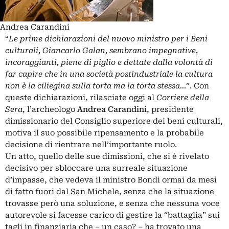
Andrea Carandini
“
Le prime dichiarazioni del nuovo ministro per i Beni
culturali, Giancarlo Galan, sembrano impegnative,
incoraggianti, piene di piglio e dettate dalla volontà di
far capire che in una società postindustriale la cultura
non è la ciliegina sulla torta ma la torta stessa…
”. Con
queste dichiarazioni, rilasciate oggi al
Corriere della
Sera
, l’archeologo
Andrea Carandini
, presidente
dimissionario del Consiglio superiore dei beni culturali,
motiva il suo possibile ripensamento e la probabile
decisione di rientrare nell’importante ruolo.
Un atto, quello delle sue dimissioni, che si è rivelato
decisivo per sbloccare una surreale situazione
d’impasse, che vedeva il ministro Bondi ormai da mesi
di fatto fuori dal San Michele, senza che la situazione
trovasse però una soluzione, e senza che nessuna voce
autorevole si facesse carico di gestire la “battaglia” sui
tagli in finanziaria che – un caso? – ha trovato una