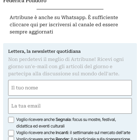
Federica Polidoro
Artribune è anche su Whatsapp. È sufficiente
cliccare qui
per iscriversi al canale ed essere
sempre aggiornati
Lettera, la newsletter quotidiana
Non perdetevi il meglio di Artribune! Ricevi ogni
giorno un'e-mail con gli articoli del giorno e
partecipa alla discussione sul mondo dell'arte.
Nome
(Required)
First
Email
(Required)
Opzioni
Voglio ricevere anche
Segnala
: focus su mostre, festival,
didattica ed eventi culturali
Voglio ricevere anche
Incanti
: il settimanale sul mercato dell'arte
Voglio ricevere anche
Render
: il quindicinale sulla rigenerazione