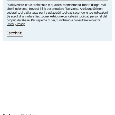
Puoi rivedere le tue preferenze in qualsiasi momento: sul fondo di ogni mail
che ti invieremo, troverai il link per annullare l’iscrizione. Artribune Srl non
cederà i tuoi dati a terze parti e utilizzerà i tuoi dati secondo le tue indicazioni.
Se scegli di annullare l’iscrizione, Artribune cancellerà i tuoi dati personali dal
proprio database. Per saperne di più, ti invitiamo a consultare la nostra
Privacy Policy
.
Iscriviti