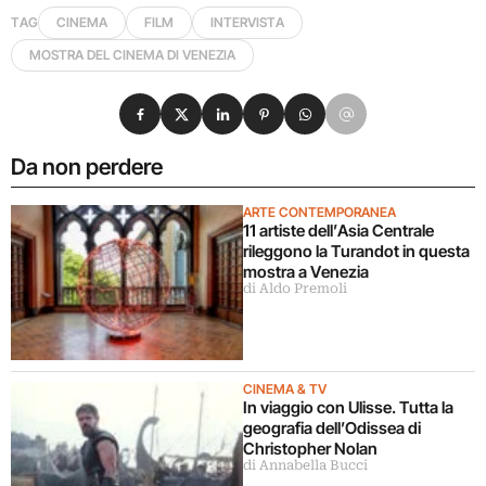
TAG
CINEMA
FILM
INTERVISTA
MOSTRA DEL CINEMA DI VENEZIA
Condividi su Facebook
Condividi su X
Condividi su LinkedIn
Condividi su Pinterest
Condividi su WhatsApp
Condividi su Email
Da non perdere
ARTE CONTEMPORANEA
11 artiste dell’Asia Centrale
rileggono la Turandot in questa
mostra a Venezia
di Aldo Premoli
CINEMA & TV
In viaggio con Ulisse. Tutta la
geografia dell’Odissea di
Christopher Nolan
di Annabella Bucci