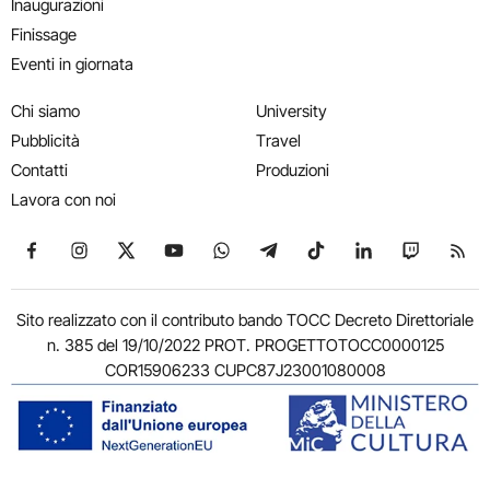
Inaugurazioni
Finissage
Eventi in giornata
Chi siamo
University
Pubblicità
Travel
Contatti
Produzioni
Lavora con noi
Seguici su Facebook
Seguici su Instagram
Seguici su X
Seguici su YouTube
Seguici su WhatsApp
Seguici su Telegram
Seguici su TikTok
Seguici su Link
Seguici su
Segui
Sito realizzato con il contributo bando TOCC Decreto Direttoriale
n. 385 del 19/10/2022 PROT. PROGETTOTOCC0000125
COR15906233 CUPC87J23001080008