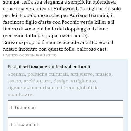
stampa, nella sua eleganza e semplicità splendeva
come una vera diva di Hollywood. Tutti gli occhi solo
per lei. E qualcuno anche per
Adriano Giannini
, il
fascinoso figlio d’arte con l’occhio verde killer e il
timbro di voce più bello del doppiaggio italiano
(eccezion fatta per papà, ovviamente).
Eravamo proprio lì mentre accadeva tutto: ecco il
nostro incontro con questo folle, caloroso cast.
L'ARTICOLO CONTINUA PIÙ SOTTO
Fest, il settimanale sui festival culturali
Scenari, politiche culturali, arti visive, musica,
teatro, architettura, design, artigianato,
rigenerazione urbana e i trend globali da
monitorare.
Nome
(Required)
First
Email
(Required)