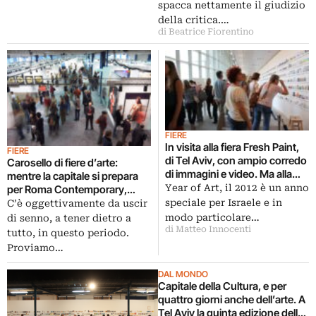
spacca nettamente il giudizio
della critica.…
di Beatrice Fiorentino
FIERE
In visita alla fiera Fresh Paint,
FIERE
di Tel Aviv, con ampio corredo
Carosello di fiere d’arte:
di immagini e video. Ma alla
mentre la capitale si prepara
fine una domanda si impone:
Year of Art, il 2012 è un anno
per Roma Contemporary,
qual è l’identità dell’artista
Barcellona risponde con la
speciale per Israele e in
C’è oggettivamente da uscir
israeliano?
quinta edizione di Swab. E con
modo particolare…
di senno, a tener dietro a
sette gallerie italiane…
di Matteo Innocenti
tutto, in questo periodo.
Proviamo…
DAL MONDO
Capitale della Cultura, e per
quattro giorni anche dell’arte. A
Tel Aviv la quinta edizione della