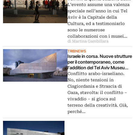
fiera Fresh Paint. Ma che senso
L’evento assume una valenza
ha, se presenta solo gallerie
speciale nell’anno in cui Tel
israeliane?
Aviv è la Capitale della
Cultura, ed a testimoniarlo
sono le numerose
collaborazioni con i musei…
di Martina Gambillara
TRIBNEWS
Israele in corsa. Nuove strutture
per il contemporaneo, come
l’addition del Tel Aviv Museum
of Art by Preston Scott Cohen.
Conflitto arabo-israeliano.
Da festeggiare con un intero art
No, niente tensioni in
year
Cisgiordania e Strascia di
Gaza, stavolta: il conflitto –
vivaddio – si gioca sul
terreno della creatività. Già,
perché…