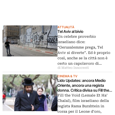
ATTUALITÀ
Tel Aviv al bivio
Un celebre proverbio
israeliano dice:
“Gerusalemme prega, Tel
Aviv si diverte”. Ed è proprio
così, anche se la città non è
certo un capolavoro di…
di Matteo Innocenti
CINEMA & TV
Lido Updates: ancora Medio
Oriente, ancora una regista
donna. Critica divisa su Fill the
Void, dell’israeliana Rama
Fill the Void (Lemale Et Ha’
Burshtein, in corsa per il Leone
Chalal), film israeliano della
d’oro. Ne vediamo un clip…
regista Rama Burshtein in
corsa per il Leone d’oro,