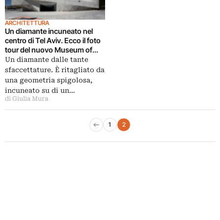
ARCHITETTURA
Un diamante incuneato nel
centro di Tel Aviv. Ecco il foto
tour del nuovo Museum of
Modern Art di Preston Scott
Un diamante dalle tante
Cohen
sfaccettature. È ritagliato da
una geometria spigolosa,
incuneato su di un…
di Giulia Mura
Paginazione degli articoli
1
2
Pagina precedente