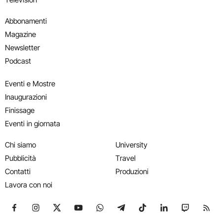
Abbonamenti
Magazine
Newsletter
Podcast
Eventi e Mostre
Inaugurazioni
Finissage
Eventi in giornata
Chi siamo
University
Pubblicità
Travel
Contatti
Produzioni
Lavora con noi
Seguici su Facebook
Seguici su Instagram
Seguici su X
Seguici su YouTube
Seguici su WhatsApp
Seguici su Telegram
Seguici su TikTok
Seguici su Link
Seguici su
Segui