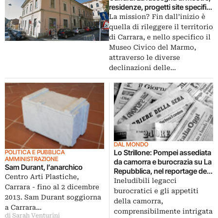
residenze, progetti site specific
riparte dai nuovi spazi dell’Ex
La mission? Fin dall’inizio è
Accademia e arriva fino a
quella di rileggere il territorio
Singapore
di Carrara, e nello specifico il
Museo Civico del Marmo,
attraverso le diverse
declinazioni delle…
DAL MONDO
Lo Strillone: Pompei assediata
POLITICA E PUBBLICA
AMMINISTRAZIONE
da camorra e burocrazia su La
Sam Durant, l’anarchico
Repubblica, nel reportage del
Centro Arti Plastiche,
New York Times. E poi
Ineludibili legacci
Carrara - fino al 2 dicembre
l’esordio italiano di Sam
burocratici e gli appetiti
2013. Sam Durant soggiorna
Durant, giovani architetti in
della camorra,
corsa per il Premio Maggia,
a Carrara…
comprensibilmente intrigata
di Sarah Venturini
Cappuccetto Rosso rivisitata