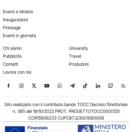
Eventi e Mostre
Inaugurazioni
Finissage
Eventi in giornata
Chi siamo
University
Pubblicità
Travel
Contatti
Produzioni
Lavora con noi
Seguici su Facebook
Seguici su Instagram
Seguici su X
Seguici su YouTube
Seguici su WhatsApp
Seguici su Telegram
Seguici su TikTok
Seguici su Link
Seguici su
Segui
Sito realizzato con il contributo bando TOCC Decreto Direttoriale
n. 385 del 19/10/2022 PROT. PROGETTOTOCC0000125
COR15906233 CUPC87J23001080008