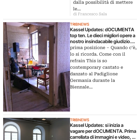
dalla possibilità di mettere
da Roberto Innocenti…
le…
di Francesco Sala
TRIBNEWS
Kassel Updates: dOCUMENTA
top ten. Le dieci migliori opere a
nostro insindacabile giudizio.
Dopo Manifesta, la classifica
prima posizione – Quando c’è,
germanica. Via ai commenti
lo si ricorda. Come con il
refrain This is so
contemporary cantato e
danzato al Padiglione
Germania durante la
Biennale…
TRIBNEWS
Kassel Updates: si inizia a
vagare per dOCUMENTA. Prima
carrellata di immagini e video, si