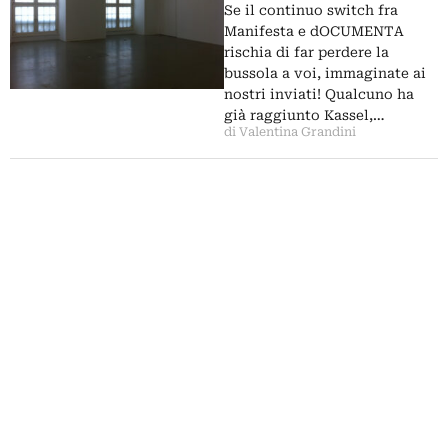
parte dalla sede del
Se il continuo switch fra
Fredericianum
Manifesta e dOCUMENTA
rischia di far perdere la
bussola a voi, immaginate ai
nostri inviati! Qualcuno ha
già raggiunto Kassel,…
di Valentina Grandini