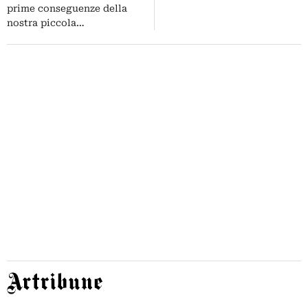
rimuoviamo!”. Eccola anche in
prime conseguenze della
video
nostra piccola…
Artribune