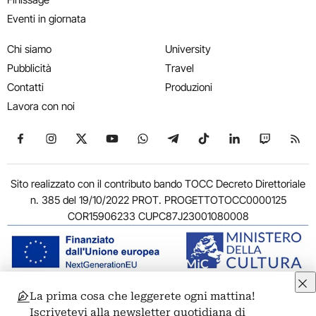
Eventi in giornata
Chi siamo
University
Pubblicità
Travel
Contatti
Produzioni
Lavora con noi
Seguici su Facebook
Seguici su Instagram
Seguici su X
Seguici su YouTube
Seguici su WhatsApp
Seguici su Telegram
Seguici su TikTok
Seguici su Link
Seguici su
Segui
Sito realizzato con il contributo bando TOCC Decreto Direttoriale
n. 385 del 19/10/2022 PROT. PROGETTOTOCC0000125
COR15906233 CUPC87J23001080008
La prima cosa che leggerete ogni mattina!
© 2011-2026 ARTRIBUNE srl – Corso Vittorio Emanuele II, 287 –
Iscrivetevi alla newsletter quotidiana di