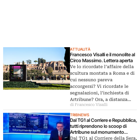
ATTUALITÀ
Francesco Visalli e il monolite al
Circo Massimo. Lettera aperta
Ve lo ricordate l’affaire della
scultura montata a Roma e di
cui nessuno pareva
accorgersi? Vi ricordate le
segnalazioni, l’inchiesta di
Artribune? Ora, a distanza…
di Francesco Visalli
TRIBNEWS
Dal TG1 al Corriere e Repubblica,
tutti riprendono lo scoop di
Artribune sul monumento
abusivo a Roma
Dal TG1 al Corriere della Sera,