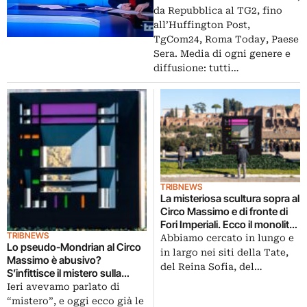
da Repubblica al TG2, fino
all’Huffington Post,
TgCom24, Roma Today, Paese
Sera. Media di ogni genere e
diffusione: tutti…
TRIBNEWS
La misteriosa scultura sopra al
Circo Massimo e di fronte di
Fori Imperiali. Ecco il monolite
TRIBNEWS
bifronte Omaggio a
Abbiamo cercato in lungo e
Lo pseudo-Mondrian al Circo
Mondriaan di Francesco
in largo nei siti della Tate,
Massimo è abusivo?
Visalli. Occasione per parlare
del Reina Sofia, del…
S’infittisce il mistero sulla
ancora di arte pubblica
scultura planata nel cuore di
Ieri avevamo parlato di
Roma. E il Ministero: “la
“mistero”, e oggi ecco già le