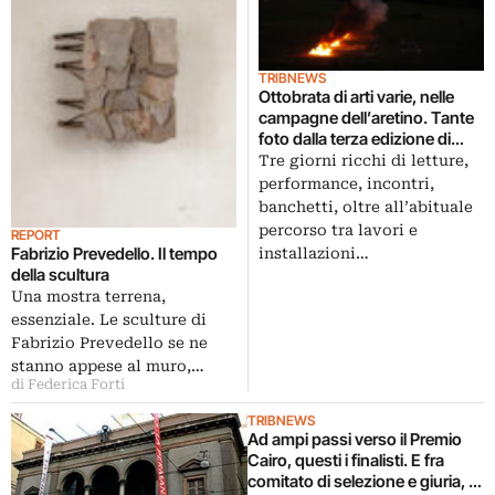
TRIBNEWS
Ottobrata di arti varie, nelle
campagne dell’aretino. Tante
foto dalla terza edizione di
Madeinfilandia, sotto lo
Tre giorni ricchi di letture,
sguardo acuto di Carmelo
performance, incontri,
Bene
banchetti, oltre all’abituale
percorso tra lavori e
REPORT
Fabrizio Prevedello. Il tempo
installazioni…
della scultura
Una mostra terrena,
essenziale. Le sculture di
Fabrizio Prevedello se ne
stanno appese al muro,…
di Federica Forti
TRIBNEWS
Ad ampi passi verso il Premio
Cairo, questi i finalisti. E fra
comitato di selezione e giuria, a