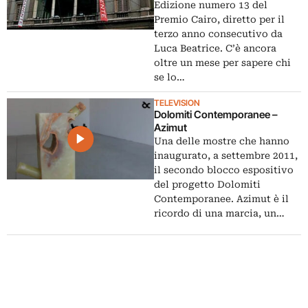
decidere c’è anche Artribune
Edizione numero 13 del
Premio Cairo, diretto per il
terzo anno consecutivo da
Luca Beatrice. C’è ancora
oltre un mese per sapere chi
se lo…
TELEVISION
Dolomiti Contemporanee –
Azimut
Una delle mostre che hanno
inaugurato, a settembre 2011,
il secondo blocco espositivo
del progetto Dolomiti
Contemporanee. Azimut è il
ricordo di una marcia, un…