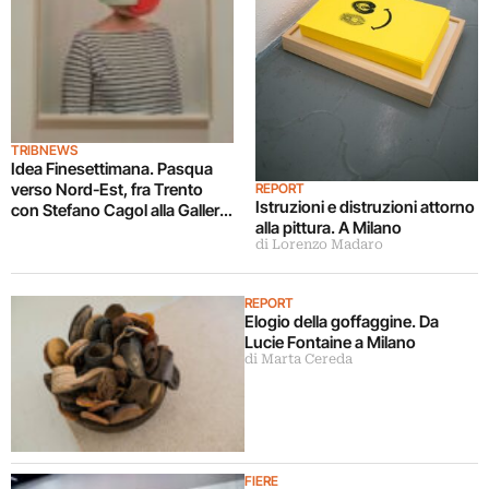
TRIBNEWS
Idea Finesettimana. Pasqua
verso Nord-Est, fra Trento
REPORT
Istruzioni e distruzioni attorno
con Stefano Cagol alla Galleria
alla pittura. A Milano
Civica e un trio di artisti alla
di Lorenzo Madaro
Galleria Comunale di
Monfalcone
REPORT
Elogio della goffaggine. Da
Lucie Fontaine a Milano
di Marta Cereda
FIERE