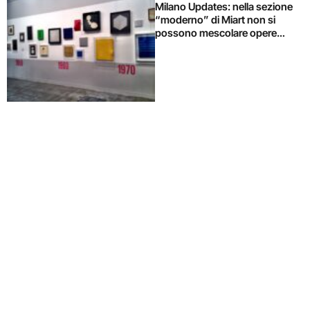
Milano Updates: nella sezione
“moderno” di Miart non si
possono mescolare opere
storiche e contemporanee? E
da Cardelli&Fontana i ‘giovani’
vanno nello storage d’artista
firmato Fabrizio Prevedello