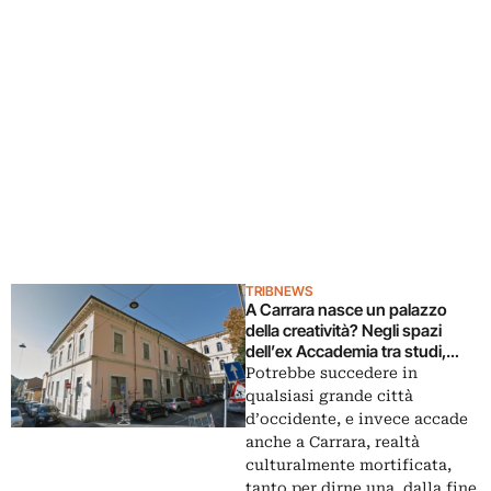
TRIBNEWS
A Carrara nasce un palazzo
della creatività? Negli spazi
dell’ex Accademia tra studi,
show room, incontri e
Potrebbe succedere in
temporary bar
qualsiasi grande città
d’occidente, e invece accade
anche a Carrara, realtà
culturalmente mortificata,
tanto per dirne una, dalla fine