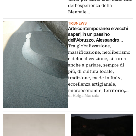
dell’esperienza della
Biennale…
TRIBNEWS
Arte contemporanea e vecchi
saperi, in un paesino
dell’Abruzzo. Alessandro
Carboni in residenza a Guilmi
Tra globalizzazione,
per il progetto GAP. Artigianato,
massificazione, neoliberismo
microeconomie terriotoriali,
e delocalizzazione, si torna
apprendistato: e il futuro riparte
anche a parlare, sempre di
dal passato
più, di cultura locale,
tradizione, made in Italy,
eccellenza artigianale,
microeconomie, territorio,…
di Helga Marsala