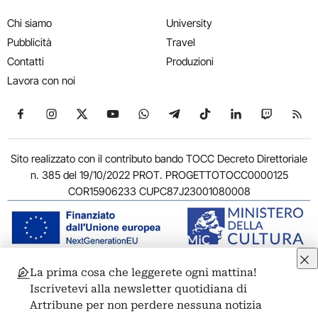
Chi siamo
University
Pubblicità
Travel
Contatti
Produzioni
Lavora con noi
Seguici su Facebook
Seguici su Instagram
Seguici su X
Seguici su YouTube
Seguici su WhatsApp
Seguici su Telegram
Seguici su TikTok
Seguici su Link
Seguici su
Segui
Sito realizzato con il contributo bando TOCC Decreto Direttoriale
n. 385 del 19/10/2022 PROT. PROGETTOTOCC0000125
COR15906233 CUPC87J23001080008
La prima cosa che leggerete ogni mattina!
© 2011-2026 ARTRIBUNE srl – Corso Vittorio Emanuele II, 287 –
Iscrivetevi alla newsletter quotidiana di
00186 Roma - P.I. 11381581005
Artribune per non perdere nessuna notizia
Privacy: Responsabile della protezione dei dati personali