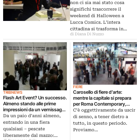
del fumetto
non ci sia mai stato cosa
significhi trascorrere il
weekend di Halloween a
Lucca Comics. L’intera
cittadina si trasforma in…
di Diana Di Nuzzo
FIERE
Carosello di fiere d’arte:
TRIBNEWS
Flash Art Event? Un successo.
mentre la capitale si prepara
Almeno stando alle prime
per Roma Contemporary,
impressioni da un vernissage
Barcellona risponde con la
C’è oggettivamente da uscir
preso d’assalto: pubblico delle
quinta edizione di Swab. E con
Da un paio d’anni almeno,
di senno, a tener dietro a
grandi occasioni e galleristi
sette gallerie italiane…
entrando in una fiera
tutto, in questo periodo.
con sorriso a trentadue denti.
qualsiasi – pescate
Proviamo…
Pochi minuti e già si vende…
liberamente dal mazzo:…