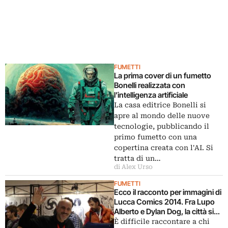
FUMETTI
La prima cover di un fumetto
Bonelli realizzata con
l’intelligenza artificiale
La casa editrice Bonelli si
apre al mondo delle nuove
tecnologie, pubblicando il
primo fumetto con una
copertina creata con l'AI. Si
tratta di un…
di Alex Urso
FUMETTI
Ecco il racconto per immagini di
Lucca Comics 2014. Fra Lupo
Alberto e Dylan Dog, la città si
conferma fra le capitali mondiali
È difficile raccontare a chi