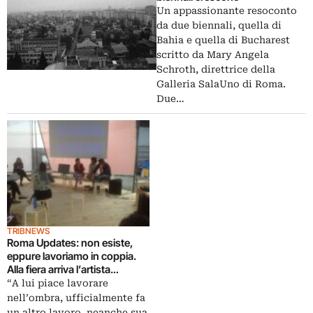
Un appassionante resoconto
da due biennali, quella di
Bahia e quella di Bucharest
scritto da Mary Angela
Schroth, direttrice della
Galleria SalaUno di Roma.
Due…
TRIBNEWS
Roma Updates: non esiste,
eppure lavoriamo in coppia.
Alla fiera arriva l’artista
libanese Mounira Al Solh per
“A lui piace lavorare
presentare il collega
nell’ombra, ufficialmente fa
immaginario Bassam Ramlawi,
un altro lavoro, neanche sua