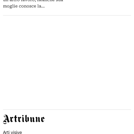
ecco un piccolo video…
moglie conosce la…
Artribune
Arti visive