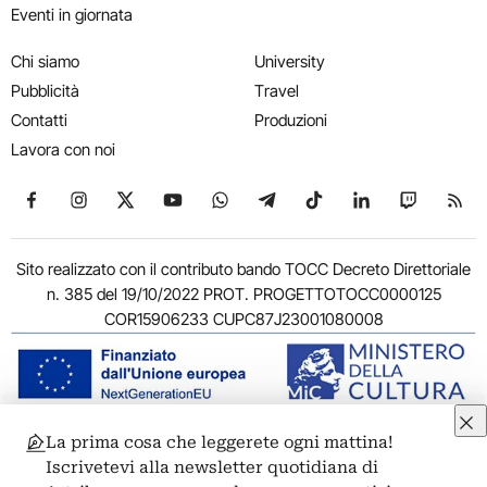
Eventi in giornata
Chi siamo
University
Pubblicità
Travel
Contatti
Produzioni
Lavora con noi
Seguici su Facebook
Seguici su Instagram
Seguici su X
Seguici su YouTube
Seguici su WhatsApp
Seguici su Telegram
Seguici su TikTok
Seguici su Link
Seguici su
Segui
Sito realizzato con il contributo bando TOCC Decreto Direttoriale
n. 385 del 19/10/2022 PROT. PROGETTOTOCC0000125
COR15906233 CUPC87J23001080008
La prima cosa che leggerete ogni mattina!
© 2011-2026 ARTRIBUNE srl – Corso Vittorio Emanuele II, 287 –
Iscrivetevi alla newsletter quotidiana di
00186 Roma - P.I. 11381581005