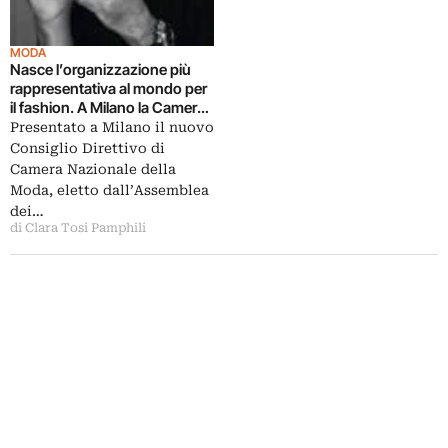
MODA
Nasce l’organizzazione più
rappresentativa al mondo per
il fashion. A Milano la Camera
nazionale della moda italiana
Presentato a Milano il nuovo
nomina i nuovi vertici. Fuori
Consiglio Direttivo di
D&G e Armani
Camera Nazionale della
Moda, eletto dall’Assemblea
dei…
di Clara Tosi Pamphili