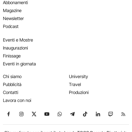
Abbonamenti
Magazine
Newsletter
Podcast
Eventi e Mostre
Inaugurazioni
Finissage
Eventi in giornata
Chi siamo
University
Pubblicità
Travel
Contatti
Produzioni
Lavora con noi
Seguici su Facebook
Seguici su Instagram
Seguici su X
Seguici su YouTube
Seguici su WhatsApp
Seguici su Telegram
Seguici su TikTok
Seguici su Link
Seguici su
Segui