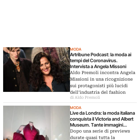
MODA
Artribune Podcast: la moda ai
tempi del Coronavirus.
Intervista a Angela Missoni
Aldo Premoli incontra Angela
Missioni in una ricognizione
sui protagonisti più lucidi
dell’industria del fashion
di Aldo Premoli
MODA
Live da Londra: la moda italiana
conquista il Victoria and Albert
Museum. Tante immagini
dall’opening della mostra più
Dopo una serie di previews
glam della primavera
durate quasi tutta la