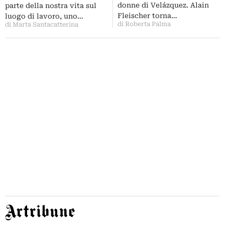
farlo al meglio anche a Rho
donne di Velázquez. Alain
parte della nostra vita sul
arrivano i “saggi”
Fleischer torna…
luogo di lavoro, uno…
di Roberta Palma
di Marta Santacatterina
Artribune