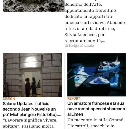
Schermo dell'Arte,
appuntamento fiorentino
dedicato ai rapporti tra
cinema e arti visive. Abbiamo
intervistato la direttrice,
Silvia Lucchesi, per
raccontare novità,…
di Helga Marsala
REPORT
DESIGN
Un armatore francese e la sua
Salone Updates: l’ufficio
nave rompi-specchi sbarcano
secondo Jean Nouvel (e un
al Limen
po’ Michelangelo Pistoletto).
Ormai vivere e lavorare sono
Un racconto in stile Conrad.
“Lavorare significa vivere,
sempre più sinonimi: e per
Giocattoli, specchi e le
abitare”. Passiamo molta