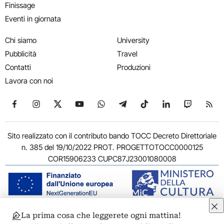
Finissage
Eventi in giornata
Chi siamo
University
Pubblicità
Travel
Contatti
Produzioni
Lavora con noi
Seguici su Facebook
Seguici su Instagram
Seguici su X
Seguici su YouTube
Seguici su WhatsApp
Seguici su Telegram
Seguici su TikTok
Seguici su Link
Seguici su
Segui
Sito realizzato con il contributo bando TOCC Decreto Direttoriale
n. 385 del 19/10/2022 PROT. PROGETTOTOCC0000125
COR15906233 CUPC87J23001080008
La prima cosa che leggerete ogni mattina!
© 2011-2026 ARTRIBUNE srl – Corso Vittorio Emanuele II, 287 –